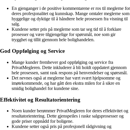
En gjenganger i de positive kommentarene er ros til meglerne for
deres profesjonalitet og kunnskap. Mange omtaler meglerne som
hyggelige og dyktige til å håndtere hele prosessen fra visning til
salg.
Kundene setter pris på meglerne som tar seg tid til å forklare
prosesser og være tilgjengelige for spørsmål, noe som gir
trygghet og tillit gjennom hele bolighandelen.
God Oppfølging og Service
Mange kunder fremhever god oppfølging og service fra
PrivatMegleren. Dette inkluderer å bli holdt oppdatert gjennom
hele prosessen, samt rask respons på henvendelser og spørsmål.
Det nevnes også at meglerne har vært svært hjelpsomme og
imøtekommende, og har gått den ekstra milen for å sikre en
smidig bolighandel for kundene sine.
Effektivitet og Resultatorientering
Noen kunder berømmer PrivatMegleren for deres effektivitet og
resultatorientering. Dette gjenspeiles i raske salgsprosesser og
gode priser oppnådd for boligene.
Kundene setter også pris på profesjonell rådgivning og