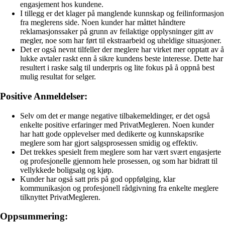
engasjement hos kundene.
I tillegg er det klager på manglende kunnskap og feilinformasjon
fra meglerens side. Noen kunder har måttet håndtere
reklamasjonssaker på grunn av feilaktige opplysninger gitt av
megler, noe som har ført til ekstraarbeid og uheldige situasjoner.
Det er også nevnt tilfeller der meglere har virket mer opptatt av å
lukke avtaler raskt enn å sikre kundens beste interesse. Dette har
resultert i raske salg til underpris og lite fokus på å oppnå best
mulig resultat for selger.
Positive Anmeldelser:
Selv om det er mange negative tilbakemeldinger, er det også
enkelte positive erfaringer med PrivatMegleren. Noen kunder
har hatt gode opplevelser med dedikerte og kunnskapsrike
meglere som har gjort salgsprosessen smidig og effektiv.
Det trekkes spesielt frem meglere som har vært svært engasjerte
og profesjonelle gjennom hele prosessen, og som har bidratt til
vellykkede boligsalg og kjøp.
Kunder har også satt pris på god oppfølging, klar
kommunikasjon og profesjonell rådgivning fra enkelte meglere
tilknyttet PrivatMegleren.
Oppsummering: