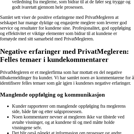
veiledning fra meglerne, som bidrar til at de føler seg trygge og
godt ivaretatt gjennom hele prosessen.
Samlet sett viser de positive erfaringene med PrivatMegleren at
selskapet har mange dyktige og engasjerte meglere som leverer god
service og resultater for kundene sine. Profesjonalitet, god oppfølging
og effektivitet er viktige elementer som bidrar til at kundene er
fornøyde med sitt samarbeid med PrivatMegleren.
Negative erfaringer med PrivatMegleren:
Felles temaer i kundekommentarer
PrivatMegleren er et meglerfirma som har mottatt en del negative
tilbakemeldinger fra kunder. Vi har samlet noen av kommentarene for å
identifisere felles temaer som går igjen i kundenes negative erfaringer.
Manglende oppfølging og kommunikasjon
Kunder rapporterer om manglende oppfølging fra meglerens
side, både før og etter salgsprosessen.
Noen kommentarer nevner at megleren ikke var tilstede ved
avtalte visninger, og at kundene til og med måtte holde
visningene selv.
Det blir også påpekt at informasjon om prosesser og andre