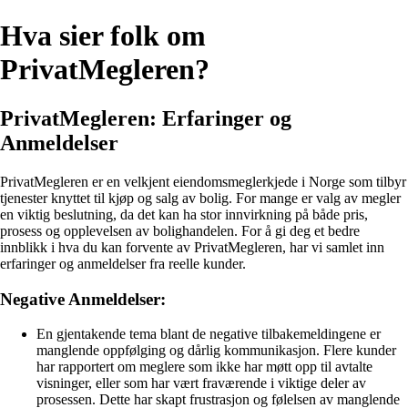
Hva sier folk om
PrivatMegleren?
PrivatMegleren: Erfaringer og
Anmeldelser
PrivatMegleren er en velkjent eiendomsmeglerkjede i Norge som tilbyr
tjenester knyttet til kjøp og salg av bolig. For mange er valg av megler
en viktig beslutning, da det kan ha stor innvirkning på både pris,
prosess og opplevelsen av bolighandelen. For å gi deg et bedre
innblikk i hva du kan forvente av PrivatMegleren, har vi samlet inn
erfaringer og anmeldelser fra reelle kunder.
Negative Anmeldelser:
En gjentakende tema blant de negative tilbakemeldingene er
manglende oppfølging og dårlig kommunikasjon. Flere kunder
har rapportert om meglere som ikke har møtt opp til avtalte
visninger, eller som har vært fraværende i viktige deler av
prosessen. Dette har skapt frustrasjon og følelsen av manglende