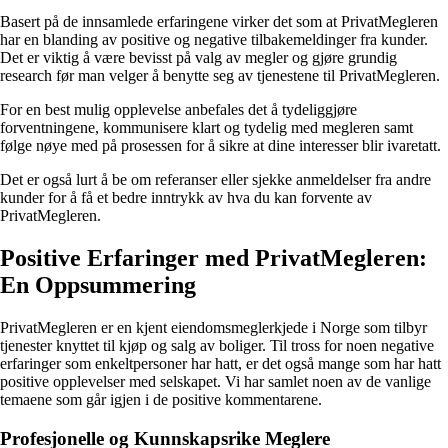
Basert på de innsamlede erfaringene virker det som at PrivatMegleren
har en blanding av positive og negative tilbakemeldinger fra kunder.
Det er viktig å være bevisst på valg av megler og gjøre grundig
research før man velger å benytte seg av tjenestene til PrivatMegleren.
For en best mulig opplevelse anbefales det å tydeliggjøre
forventningene, kommunisere klart og tydelig med megleren samt
følge nøye med på prosessen for å sikre at dine interesser blir ivaretatt.
Det er også lurt å be om referanser eller sjekke anmeldelser fra andre
kunder for å få et bedre inntrykk av hva du kan forvente av
PrivatMegleren.
Positive Erfaringer med PrivatMegleren:
En Oppsummering
PrivatMegleren er en kjent eiendomsmeglerkjede i Norge som tilbyr
tjenester knyttet til kjøp og salg av boliger. Til tross for noen negative
erfaringer som enkeltpersoner har hatt, er det også mange som har hatt
positive opplevelser med selskapet. Vi har samlet noen av de vanlige
temaene som går igjen i de positive kommentarene.
Profesjonelle og Kunnskapsrike Meglere