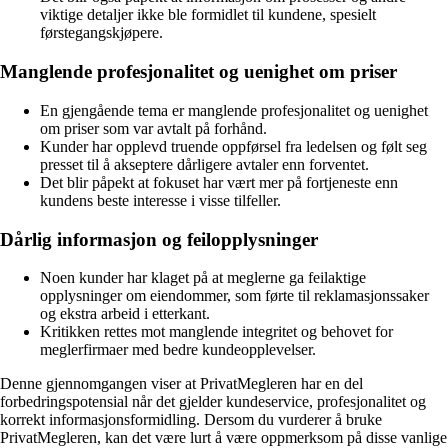
viktige detaljer ikke ble formidlet til kundene, spesielt
førstegangskjøpere.
Manglende profesjonalitet og uenighet om priser
En gjengående tema er manglende profesjonalitet og uenighet
om priser som var avtalt på forhånd.
Kunder har opplevd truende oppførsel fra ledelsen og følt seg
presset til å akseptere dårligere avtaler enn forventet.
Det blir påpekt at fokuset har vært mer på fortjeneste enn
kundens beste interesse i visse tilfeller.
Dårlig informasjon og feilopplysninger
Noen kunder har klaget på at meglerne ga feilaktige
opplysninger om eiendommer, som førte til reklamasjonssaker
og ekstra arbeid i etterkant.
Kritikken rettes mot manglende integritet og behovet for
meglerfirmaer med bedre kundeopplevelser.
Denne gjennomgangen viser at PrivatMegleren har en del
forbedringspotensial når det gjelder kundeservice, profesjonalitet og
korrekt informasjonsformidling. Dersom du vurderer å bruke
PrivatMegleren, kan det være lurt å være oppmerksom på disse vanlige