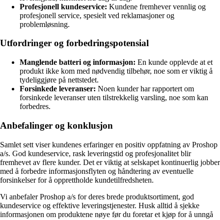
Profesjonell kundeservice:
Kundene fremhever vennlig og
profesjonell service, spesielt ved reklamasjoner og
problemløsning.
Utfordringer og forbedringspotensial
Manglende batteri og informasjon:
En kunde opplevde at et
produkt ikke kom med nødvendig tilbehør, noe som er viktig å
tydeliggjøre på nettstedet.
Forsinkede leveranser:
Noen kunder har rapportert om
forsinkede leveranser uten tilstrekkelig varsling, noe som kan
forbedres.
Anbefalinger og konklusjon
Samlet sett viser kundenes erfaringer en positiv oppfatning av Proshop
a/s. God kundeservice, rask leveringstid og profesjonalitet blir
fremhevet av flere kunder. Det er viktig at selskapet kontinuerlig jobber
med å forbedre informasjonsflyten og håndtering av eventuelle
forsinkelser for å opprettholde kundetilfredsheten.
Vi anbefaler Proshop a/s for deres brede produktsortiment, god
kundeservice og effektive leveringstjenester. Husk alltid å sjekke
informasjonen om produktene nøye før du foretar et kjøp for å unngå