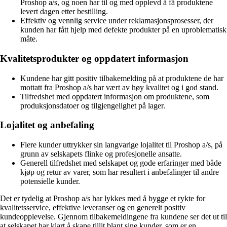
Proshop a/s, og noen har til og med opplevd å få produktene
levert dagen etter bestilling.
Effektiv og vennlig service under reklamasjonsprosesser, der
kunden har fått hjelp med defekte produkter på en uproblematisk
måte.
Kvalitetsprodukter og oppdatert informasjon
Kundene har gitt positiv tilbakemelding på at produktene de har
mottatt fra Proshop a/s har vært av høy kvalitet og i god stand.
Tilfredshet med oppdatert informasjon om produktene, som
produksjonsdatoer og tilgjengelighet på lager.
Lojalitet og anbefaling
Flere kunder uttrykker sin langvarige lojalitet til Proshop a/s, på
grunn av selskapets flinke og profesjonelle ansatte.
Generell tilfredshet med selskapet og gode erfaringer med både
kjøp og retur av varer, som har resultert i anbefalinger til andre
potensielle kunder.
Det er tydelig at Proshop a/s har lykkes med å bygge et rykte for
kvalitetsservice, effektive leveranser og en generelt positiv
kundeopplevelse. Gjennom tilbakemeldingene fra kundene ser det ut til
at selskapet har klart å skape tillit blant sine kunder, som er en