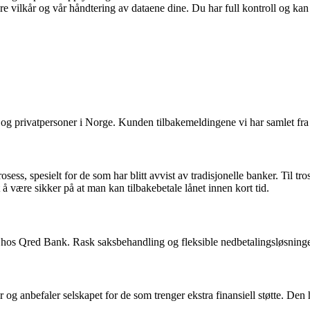
re vilkår og vår håndtering av dataene dine. Du har full kontroll og ka
r og privatpersoner i Norge. Kunden tilbakemeldingene vi har samlet fra 
ss, spesielt for de som har blitt avvist av tradisjonelle banker. Til tros
å være sikker på at man kan tilbakebetale lånet innen kort tid.
os Qred Bank. Rask saksbehandling og fleksible nedbetalingsløsninger g
er og anbefaler selskapet for de som trenger ekstra finansiell støtte. Den