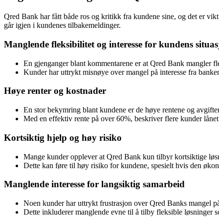
Qred Bank har fått både ros og kritikk fra kundene sine, og det er vik
går igjen i kundenes tilbakemeldinger.
Manglende fleksibilitet og interesse for kundens situa
En gjenganger blant kommentarene er at Qred Bank mangler fleks
Kunder har uttrykt misnøye over mangel på interesse fra banken
Høye renter og kostnader
En stor bekymring blant kundene er de høye rentene og avgif
Med en effektiv rente på over 60%, beskriver flere kunder låne
Kortsiktig hjelp og høy risiko
Mange kunder opplever at Qred Bank kun tilbyr kortsiktige løsni
Dette kan føre til høy risiko for kundene, spesielt hvis den øko
Manglende interesse for langsiktig samarbeid
Noen kunder har uttrykt frustrasjon over Qred Banks mangel på 
Dette inkluderer manglende evne til å tilby fleksible løsninger 