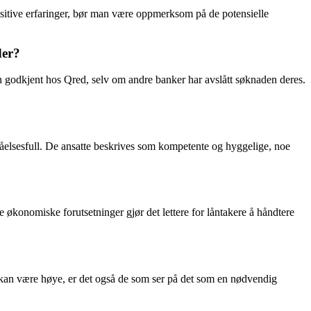
positive erfaringer, bør man være oppmerksom på de potensielle
der?
ån godkjent hos Qred, selv om andre banker har avslått søknaden deres.
elsesfull. De ansatte beskrives som kompetente og hyggelige, noe
 økonomiske forutsetninger gjør det lettere for låntakere å håndtere
kan være høye, er det også de som ser på det som en nødvendig