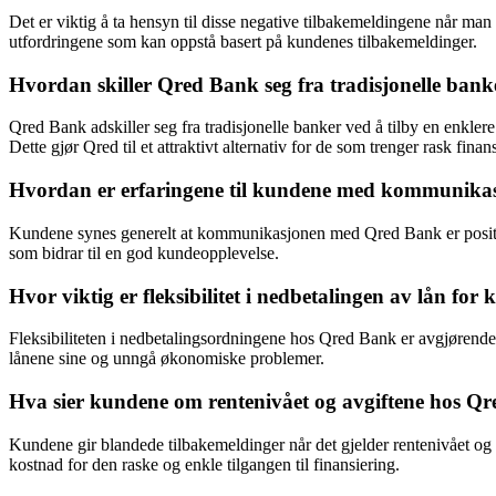
Det er viktig å ta hensyn til disse negative tilbakemeldingene når ma
utfordringene som kan oppstå basert på kundenes tilbakemeldinger.
Hvordan skiller Qred Bank seg fra tradisjonelle bank
Qred Bank adskiller seg fra tradisjonelle banker ved å tilby en enkle
Dette gjør Qred til et attraktivt alternativ for de som trenger rask finansi
Hvordan er erfaringene til kundene med kommunikasj
Kundene synes generelt at kommunikasjonen med Qred Bank er positiv 
som bidrar til en god kundeopplevelse.
Hvor viktig er fleksibilitet i nedbetalingen av lån fo
Fleksibiliteten i nedbetalingsordningene hos Qred Bank er avgjørende f
lånene sine og unngå økonomiske problemer.
Hva sier kundene om rentenivået og avgiftene hos Qre
Kundene gir blandede tilbakemeldinger når det gjelder rentenivået o
kostnad for den raske og enkle tilgangen til finansiering.