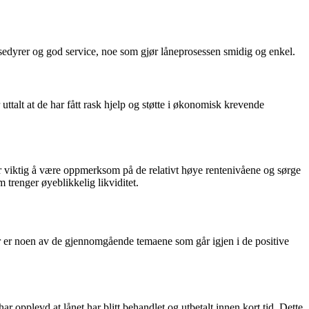
sedyrer og god service, noe som gjør låneprosessen smidig og enkel.
ttalt at de har fått rask hjelp og støtte i økonomisk krevende
 er viktig å være oppmerksom på de relativt høye rentenivåene og sørge
 trenger øyeblikkelig likviditet.
Her er noen av de gjennomgående temaene som går igjen i de positive
 opplevd at lånet har blitt behandlet og utbetalt innen kort tid. Dette