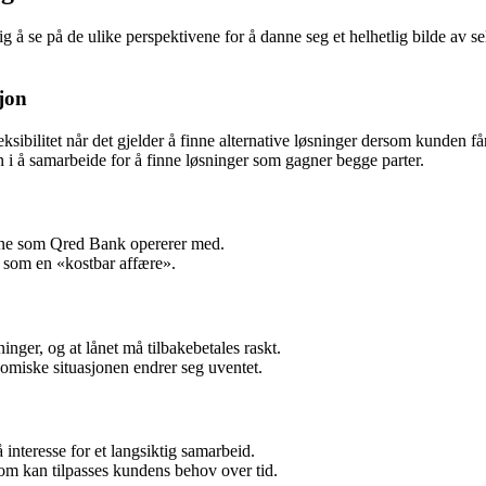
tig å se på de ulike perspektivene for å danne seg et helhetlig bilde av
sjon
ibilitet når det gjelder å finne alternative løsninger dersom kunden f
 i å samarbeide for å finne løsninger som gagner begge parter.
tene som Qred Bank opererer med.
t som en «kostbar affære».
nger, og at lånet må tilbakebetales raskt.
nomiske situasjonen endrer seg uventet.
interesse for et langsiktig samarbeid.
som kan tilpasses kundens behov over tid.