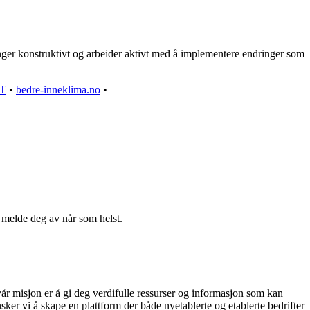
nger konstruktivt og arbeider aktivt med å implementere endringer som
T
•
bedre-inneklima.no
•
n melde deg av når som helst.
vår misjon er å gi deg verdifulle ressurser og informasjon som kan
ker vi å skape en plattform der både nyetablerte og etablerte bedrifter