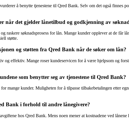
n vurderer å benytte tjenestene til Qred Bank. Selv om det også finnes 
er når det gjelder lånetilbud og godkjenning av søkna
re og raskere søknadsprosess for lån. Mange kunder opplever at de får l
ell støtte.
onen og støtten fra Qred Bank når de søker om lån?
og effektiv. Mange roser kundeservicen for å være hjelpsom og forstå
r kundene som benytter seg av tjenestene til Qred Bank?
or mange kunder. Muligheten for å tilpasse tilbakebetalingen etter egne
d Bank i forhold til andre lånegivere?
g avgiftene hos Qred Bank. Mens noen mener at kostnadene ved lånene 