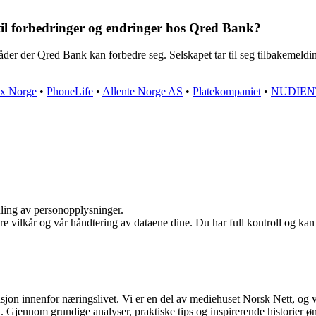
il forbedringer og endringer hos Qred Bank?
åder der Qred Bank kan forbedre seg. Selskapet tar til seg tilbakemeldi
x Norge
•
PhoneLife
•
Allente Norge AS
•
Platekompaniet
•
NUDIEN
dling av personopplysninger.
re vilkår og vår håndtering av dataene dine. Du har full kontroll og ka
asjon innenfor næringslivet. Vi er en del av mediehuset Norsk Nett, og 
Gjennom grundige analyser, praktiske tips og inspirerende historier øns