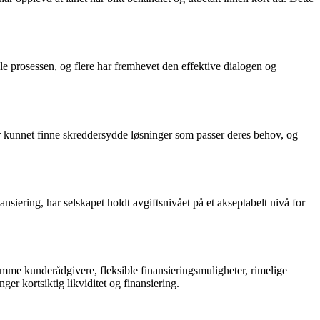
e prosessen, og flere har fremhevet den effektive dialogen og
r kunnet finne skreddersydde løsninger som passer deres behov, og
nsiering, har selskapet holdt avgiftsnivået på et akseptabelt nivå for
omme kunderådgivere, fleksible finansieringsmuligheter, rimelige
ger kortsiktig likviditet og finansiering.