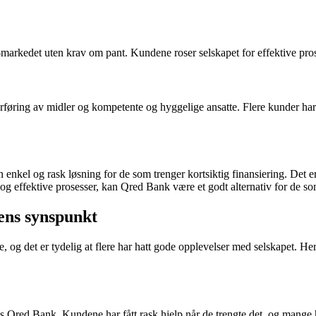
-markedet uten krav om pant. Kundene roser selskapet for effektive pro
føring av midler og kompetente og hyggelige ansatte. Flere kunder har u
n enkel og rask løsning for de som trenger kortsiktig finansiering. Det
 og effektive prosesser, kan Qred Bank være et godt alternativ for de som
ens synspunkt
e, og det er tydelig at flere har hatt gode opplevelser med selskapet. 
Qred Bank. Kundene har fått rask hjelp når de trengte det, og mange har