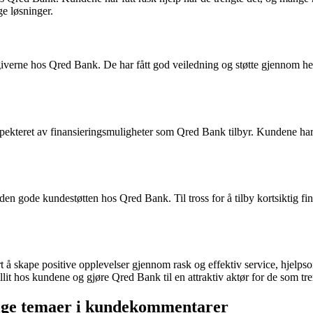
ge løsninger.
verne hos Qred Bank. De har fått god veiledning og støtte gjennom hel
spekteret av finansieringsmuligheter som Qred Bank tilbyr. Kundene ha
den gode kundestøtten hos Qred Bank. Til tross for å tilby kortsiktig fina
t å skape positive opplevelser gjennom rask og effektiv service, hjelps
llit hos kundene og gjøre Qred Bank til en attraktiv aktør for de som tren
ige temaer i kundekommentarer