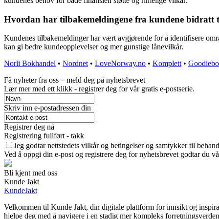
kundenes behov for både finansiell støtte og rimelige vilkår.
Hvordan har tilbakemeldingene fra kundene bidratt t
Kundenes tilbakemeldinger har vært avgjørende for å identifisere omr
kan gi bedre kundeopplevelser og mer gunstige lånevilkår.
Norli Bokhandel
•
Nordnet
•
LoveNorway.no
•
Komplett
•
Goodiebo
Få nyheter fra oss – meld deg på nyhetsbrevet
Lær mer med ett klikk - registrer deg for vår gratis e-postserie.
Skriv inn e-postadressen din
Registrer deg nå
Registrering fullført - takk
Jeg godtar nettstedets vilkår og betingelser og samtykker til behan
Ved å oppgi din e-post og registrere deg for nyhetsbrevet godtar du vå
Bli kjent med oss
Kunde Jakt
KundeJakt
Velkommen til Kunde Jakt, din digitale plattform for innsikt og inspir
hjelpe deg med å navigere i en stadig mer kompleks forretningsverden. 