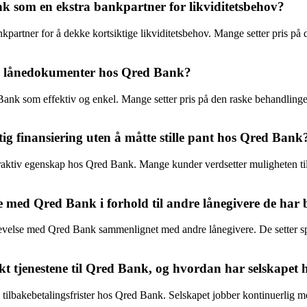
nk som en ekstra bankpartner for likviditetsbehov?
kpartner for å dekke kortsiktige likviditetsbehov. Mange setter pris p
g lånedokumenter hos Qred Bank?
nk som effektiv og enkel. Mange setter pris på den raske behandlinge
ktig finansiering uten å måtte stille pant hos Qred Bank
attraktiv egenskap hos Qred Bank. Mange kunder verdsetter muligheten til
 med Qred Bank i forhold til andre lånegivere de har b
levelse med Qred Bank sammenlignet med andre lånegivere. De setter spe
t tjenestene til Qred Bank, og hvordan har selskapet h
tilbakebetalingsfrister hos Qred Bank. Selskapet jobber kontinuerlig med