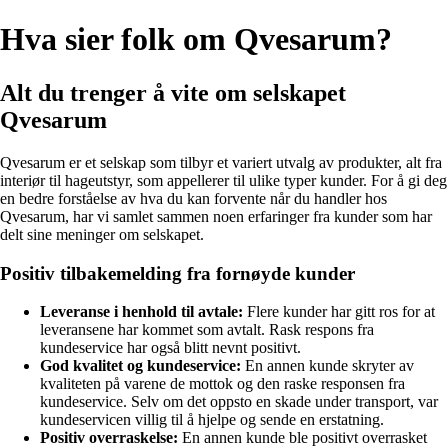
Hva sier folk om Qvesarum?
Alt du trenger å vite om selskapet
Qvesarum
Qvesarum er et selskap som tilbyr et variert utvalg av produkter, alt fra
interiør til hageutstyr, som appellerer til ulike typer kunder. For å gi deg
en bedre forståelse av hva du kan forvente når du handler hos
Qvesarum, har vi samlet sammen noen erfaringer fra kunder som har
delt sine meninger om selskapet.
Positiv tilbakemelding fra fornøyde kunder
Leveranse i henhold til avtale:
Flere kunder har gitt ros for at
leveransene har kommet som avtalt. Rask respons fra
kundeservice har også blitt nevnt positivt.
God kvalitet og kundeservice:
En annen kunde skryter av
kvaliteten på varene de mottok og den raske responsen fra
kundeservice. Selv om det oppsto en skade under transport, var
kundeservicen villig til å hjelpe og sende en erstatning.
Positiv overraskelse:
En annen kunde ble positivt overrasket