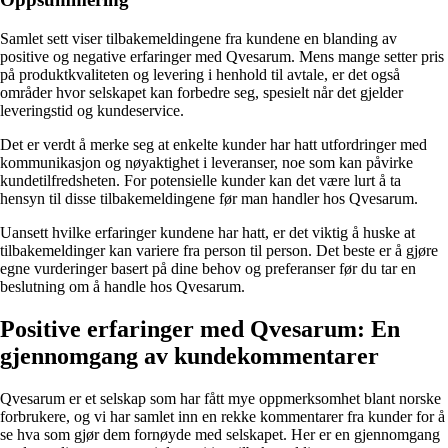
Samlet sett viser tilbakemeldingene fra kundene en blanding av
positive og negative erfaringer med Qvesarum. Mens mange setter pris
på produktkvaliteten og levering i henhold til avtale, er det også
områder hvor selskapet kan forbedre seg, spesielt når det gjelder
leveringstid og kundeservice.
Det er verdt å merke seg at enkelte kunder har hatt utfordringer med
kommunikasjon og nøyaktighet i leveranser, noe som kan påvirke
kundetilfredsheten. For potensielle kunder kan det være lurt å ta
hensyn til disse tilbakemeldingene før man handler hos Qvesarum.
Uansett hvilke erfaringer kundene har hatt, er det viktig å huske at
tilbakemeldinger kan variere fra person til person. Det beste er å gjøre
egne vurderinger basert på dine behov og preferanser før du tar en
beslutning om å handle hos Qvesarum.
Positive erfaringer med Qvesarum: En
gjennomgang av kundekommentarer
Qvesarum er et selskap som har fått mye oppmerksomhet blant norske
forbrukere, og vi har samlet inn en rekke kommentarer fra kunder for å
se hva som gjør dem fornøyde med selskapet. Her er en gjennomgang