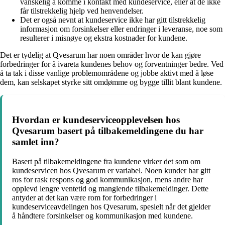
vanskelig å komme i kontakt med kundeservice, eller at de ikke
får tilstrekkelig hjelp ved henvendelser.
Det er også nevnt at kundeservice ikke har gitt tilstrekkelig
informasjon om forsinkelser eller endringer i leveranse, noe som
resulterer i misnøye og ekstra kostnader for kundene.
Det er tydelig at Qvesarum har noen områder hvor de kan gjøre
forbedringer for å ivareta kundenes behov og forventninger bedre. Ved
å ta tak i disse vanlige problemområdene og jobbe aktivt med å løse
dem, kan selskapet styrke sitt omdømme og bygge tillit blant kundene.
Hvordan er kundeserviceopplevelsen hos
Qvesarum basert på tilbakemeldingene du har
samlet inn?
Basert på tilbakemeldingene fra kundene virker det som om
kundeservicen hos Qvesarum er variabel. Noen kunder har gitt
ros for rask respons og god kommunikasjon, mens andre har
opplevd lengre ventetid og manglende tilbakemeldinger. Dette
antyder at det kan være rom for forbedringer i
kundeserviceavdelingen hos Qvesarum, spesielt når det gjelder
å håndtere forsinkelser og kommunikasjon med kundene.