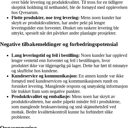
over både levering og produktkvalitet. Til tross for en tidligere
skeptisk holdning til netthandel, ble de fornøyd med opplevelsen
hos Qvesarum.
Flotte produkter, noe treg levering:
Mens noen kunder har
skrytt av produktkvaliteten, har andre pekt på lengre
leveringstider enn forventet. Ønsket om raskere levering ble
uttrykt, spesielt når det påvirker andre planlagte prosjekter.
Negative tilbakemeldinger og forbedringspotensial
Lang leveringstid og feil i bestilling:
Noen kunder har opplevd
lengre ventetid enn forventet og feil i bestillingen, hvor
produktet ikke var tilgjengelig på lager. Dette har ført til misnøye
og skuffelse hos kundene.
Kundeservice og kommunikasjon:
En annen kunde var ikke
fornøyd med kundeservicen og kommunikasjonen rundt en
forsinket levering. Manglende respons og unøyaktig informasjon
ble trukket fram som negative punkter.
Produktkvalitet og emballasje:
Mens noen har skrytt av
produktkvaliteten, har andre påpekt mindre feil i produktene,
som manglende bruksanvisning og små skjønnhetsfeil ved
mottak. Bedre kvalitetskontroll kunne ha forhindret slike
problemer.
Oppsummering