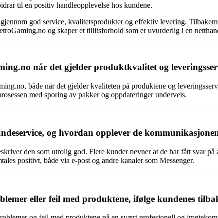
bidrar til en positiv handleopplevelse hos kundene.
gjennom god service, kvalitetsprodukter og effektiv levering. Tilbakeme
etroGaming.no og skaper et tillitsforhold som er uvurderlig i en netthan
ng.no når det gjelder produktkvalitet og leveringsser
g.no, både når det gjelder kvaliteten på produktene og leveringsservi
prosessen med sporing av pakker og oppdateringer underveis.
ndeservice, og hvordan opplever de kommunikasjonen
iver den som utrolig god. Flere kunder nevner at de har fått svar på all
les positivt, både via e-post og andre kanaler som Messenger.
emer eller feil med produktene, ifølge kundenes tilb
oblemer og feil med produktene på en svært profesjonell og imøtekommen