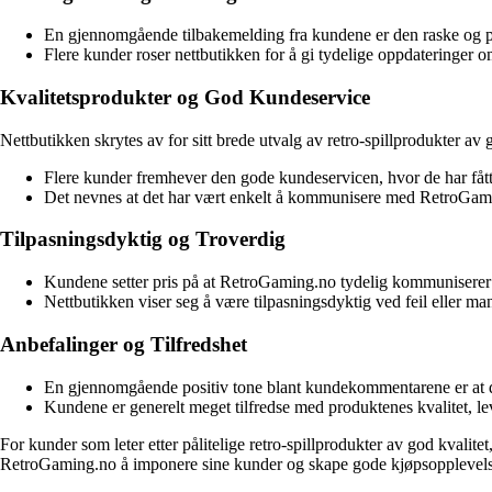
En gjennomgående tilbakemelding fra kundene er den raske og på
Flere kunder roser nettbutikken for å gi tydelige oppdateringer 
Kvalitetsprodukter og God Kundeservice
Nettbutikken skrytes av for sitt brede utvalg av retro-spillprodukter a
Flere kunder fremhever den gode kundeservicen, hvor de har fått 
Det nevnes at det har vært enkelt å kommunisere med RetroGamin
Tilpasningsdyktig og Troverdig
Kundene setter pris på at RetroGaming.no tydelig kommuniserer o
Nettbutikken viser seg å være tilpasningsdyktig ved feil eller man
Anbefalinger og Tilfredshet
En gjennomgående positiv tone blant kundekommentarene er at de
Kundene er generelt meget tilfredse med produktenes kvalitet, le
For kunder som leter etter pålitelige retro-spillprodukter av god kvalitet,
RetroGaming.no å imponere sine kunder og skape gode kjøpsopplevels