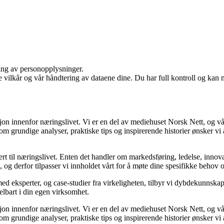
ling av personopplysninger.
e vilkår og vår håndtering av dataene dine. Du har full kontroll og kan 
sjon innenfor næringslivet. Vi er en del av mediehuset Norsk Nett, og vå
grundige analyser, praktiske tips og inspirerende historier ønsker vi å
rt til næringslivet. Enten det handler om markedsføring, ledelse, innova
ik, og derfor tilpasser vi innholdet vårt for å møte dine spesifikke behov 
med eksperter, og case-studier fra virkeligheten, tilbyr vi dybdekunnska
delbart i din egen virksomhet.
sjon innenfor næringslivet. Vi er en del av mediehuset Norsk Nett, og vå
grundige analyser, praktiske tips og inspirerende historier ønsker vi å