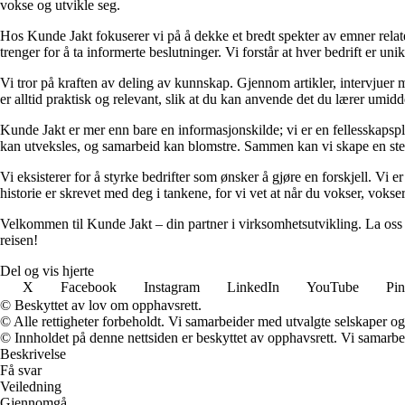
vokse og utvikle seg.
Hos Kunde Jakt fokuserer vi på å dekke et bredt spekter av emner relate
trenger for å ta informerte beslutninger. Vi forstår at hver bedrift er un
Vi tror på kraften av deling av kunnskap. Gjennom artikler, intervjuer 
er alltid praktisk og relevant, slik at du kan anvende det du lærer umid
Kunde Jakt er mer enn bare en informasjonskilde; vi er en fellesskapspla
kan utveksles, og samarbeid kan blomstre. Sammen kan vi skape en ste
Vi eksisterer for å styrke bedrifter som ønsker å gjøre en forskjell. Vi 
historie er skrevet med deg i tankene, for vi vet at når du vokser, vokse
Velkommen til Kunde Jakt – din partner i virksomhetsutvikling. La oss 
reisen!
Del og vis hjerte
X
Facebook
Instagram
LinkedIn
YouTube
Pin
© Beskyttet av lov om opphavsrett.
© Alle rettigheter forbeholdt. Vi samarbeider med utvalgte selskaper o
© Innholdet på denne nettsiden er beskyttet av opphavsrett. Vi samarbe
Beskrivelse
Få svar
Veiledning
Gjennomgå