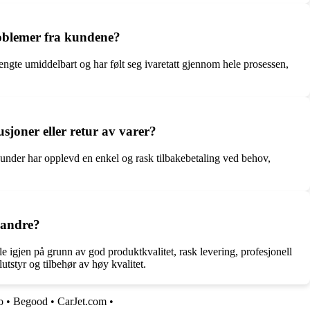
roblemer fra kundene?
ngte umiddelbart og har følt seg ivaretatt gjennom hele prosessen,
joner eller retur av varer?
kunder har opplevd en enkel og rask tilbakebetaling ved behov,
 andre?
 igjen på grunn av god produktkvalitet, rask levering, profesjonell
utstyr og tilbehør av høy kvalitet.
o
•
Begood
•
CarJet.com
•