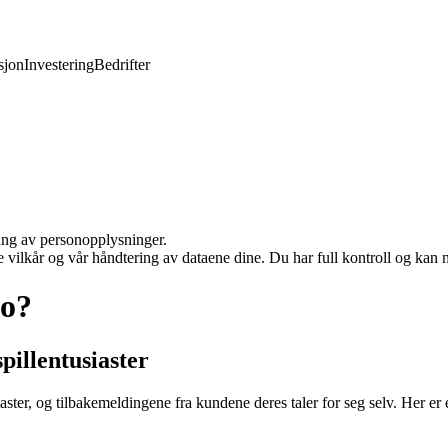
jon
Investering
Bedrifter
ling av personopplysninger.
e vilkår og vår håndtering av dataene dine. Du har full kontroll og kan 
no?
illentusiaster
siaster, og tilbakemeldingene fra kundene deres taler for seg selv. Her