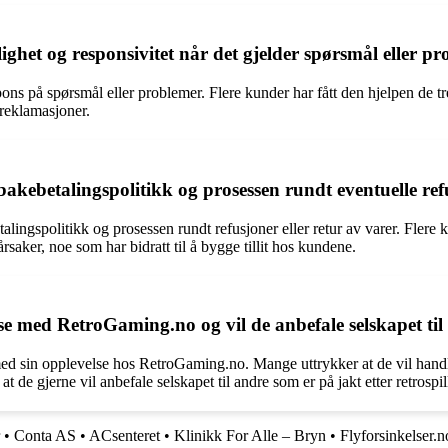
ghet og responsivitet når det gjelder spørsmål eller p
s på spørsmål eller problemer. Flere kunder har fått den hjelpen de tre
 reklamasjoner.
ebetalingspolitikk og prosessen rundt eventuelle refus
ingspolitikk og prosessen rundt refusjoner eller retur av varer. Flere 
rsaker, noe som har bidratt til å bygge tillit hos kundene.
 med RetroGaming.no og vil de anbefale selskapet til
ed sin opplevelse hos RetroGaming.no. Mange uttrykker at de vil handle
de gjerne vil anbefale selskapet til andre som er på jakt etter retrospill
•
Conta AS
•
ACsenteret
•
Klinikk For Alle – Bryn
•
Flyforsinkelser.n