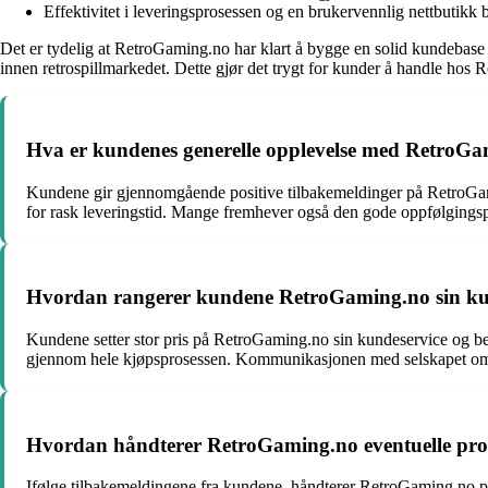
Effektivitet i leveringsprosessen og en brukervennlig nettbutikk 
Det er tydelig at RetroGaming.no har klart å bygge en solid kundebase 
innen retrospillmarkedet. Dette gjør det trygt for kunder å handle hos R
Hva er kundenes generelle opplevelse med RetroGami
Kundene gir gjennomgående positive tilbakemeldinger på RetroGamin
for rask leveringstid. Mange fremhever også den gode oppfølgings
Hvordan rangerer kundene RetroGaming.no sin ku
Kundene setter stor pris på RetroGaming.no sin kundeservice og beskr
gjennom hele kjøpsprosessen. Kommunikasjonen med selskapet omta
Hvordan håndterer RetroGaming.no eventuelle probl
Ifølge tilbakemeldingene fra kundene, håndterer RetroGaming.no pr