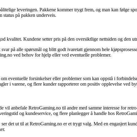
litelige leveringen. Pakkene kommer trygt frem, og man kan følge spor
om status på pakken underveis.
v god kvalitet. Kundene setter pris på den oversiktlige nettsiden og den
svar på alle spørsmål og blitt godt ivaretatt gjennom hele kjøpsprosess
g.no ved behov for hjelp eller ved eventuelle problemer.
m eventuelle forsinkelser eller problemer som kan oppstå i forbindelse
gler i varene, og flere kunder rapporterer om positiv opplevelse ved bytt
 vil anbefale RetroGaming.no til andre med samme interesse for retro-
veringstid og kundeservice, og flere planlegger å handle hos RetroGami
 ser det ut til at RetroGaming.no er et trygt valg. Med en engasjert kundes
er.