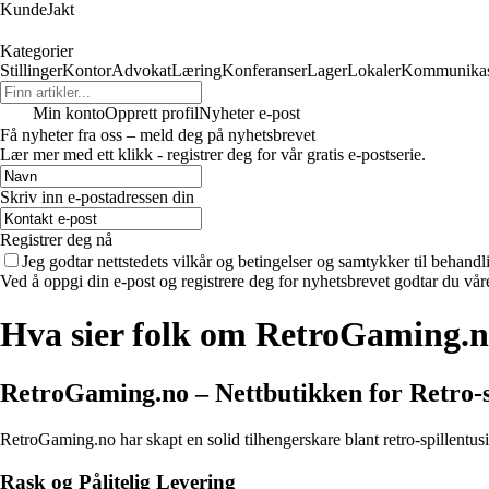
KundeJakt
Kategorier
Stillinger
Kontor
Advokat
Læring
Konferanser
Lager
Lokaler
Kommunikas
Min konto
Opprett profil
Nyheter e-post
Få nyheter fra oss – meld deg på nyhetsbrevet
Lær mer med ett klikk - registrer deg for vår gratis e-postserie.
Skriv inn e-postadressen din
Registrer deg nå
Jeg godtar nettstedets vilkår og betingelser og samtykker til behand
Ved å oppgi din e-post og registrere deg for nyhetsbrevet godtar du vår
Hva sier folk om RetroGaming.
RetroGaming.no – Nettbutikken for Retro-sp
RetroGaming.no har skapt en solid tilhengerskare blant retro-spillentu
Rask og Pålitelig Levering