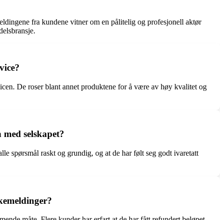
ldingene fra kundene vitner om en pålitelig og profesjonell aktør
delsbransje.
vice?
cen. De roser blant annet produktene for å være av høy kvalitet og
 med selskapet?
e spørsmål raskt og grundig, og at de har følt seg godt ivaretatt
akemeldinger?
de måte. Flere kunder har erfart at de har fått refundert beløpet