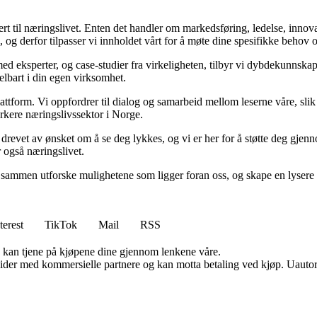
rt til næringslivet. Enten det handler om markedsføring, ledelse, innova
ik, og derfor tilpasser vi innholdet vårt for å møte dine spesifikke behov 
med eksperter, og case-studier fra virkeligheten, tilbyr vi dybdekunnska
delbart i din egen virksomhet.
ttform. Vi oppfordrer til dialog og samarbeid mellom leserne våre, slik 
rkere næringslivssektor i Norge.
er drevet av ønsket om å se deg lykkes, og vi er her for å støtte deg gjen
r også næringslivet.
sammen utforske mulighetene som ligger foran oss, og skape en lysere f
terest
TikTok
Mail
RSS
g kan tjene på kjøpene dine gjennom lenkene våre.
ider med kommersielle partnere og kan motta betaling ved kjøp. Uautori