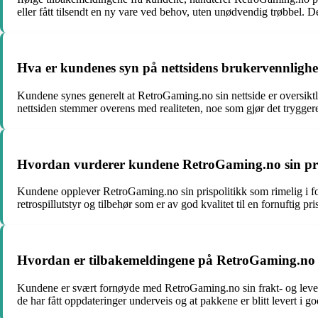
eller fått tilsendt en ny vare ved behov, uten unødvendig trøbbel. Det
Hva er kundenes syn på nettsidens brukervennlig
Kundene synes generelt at RetroGaming.no sin nettside er oversiktli
nettsiden stemmer overens med realiteten, noe som gjør det tryggere 
Hvordan vurderer kundene RetroGaming.no sin prisp
Kundene opplever RetroGaming.no sin prispolitikk som rimelig i forh
retrospillutstyr og tilbehør som er av god kvalitet til en fornuftig pri
Hvordan er tilbakemeldingene på RetroGaming.no sin
Kundene er svært fornøyde med RetroGaming.no sin frakt- og leverin
de har fått oppdateringer underveis og at pakkene er blitt levert i go