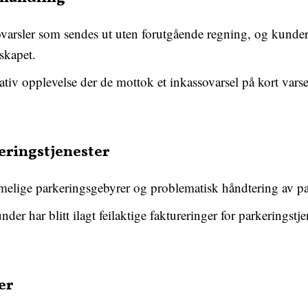
ovarsler som sendes ut uten forutgående regning, og kunde
skapet.
tiv opplevelse der de mottok et inkassovarsel på kort varse
eringstjenester
melige parkeringsgebyrer og problematisk håndtering av p
under har blitt ilagt feilaktige faktureringer for parkeringstj
er