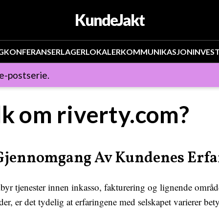
KundeJakt
G
KONFERANSER
LAGER
LOKALER
KOMMUNIKASJON
INVES
 e-postserie.
lk om riverty.com?
 Gjennomgang Av Kundenes Erfa
lbyr tjenester innen inkasso, fakturering og lignende områd
er, er det tydelig at erfaringene med selskapet varierer b