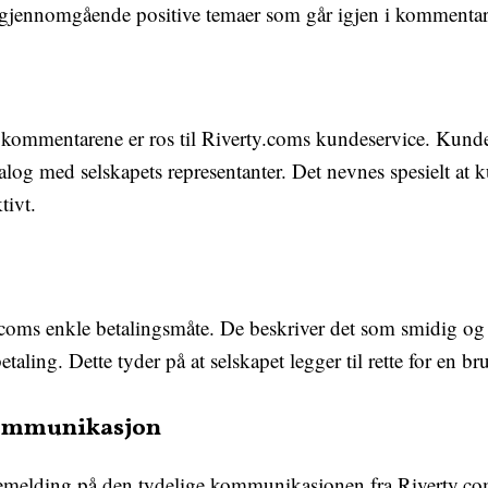
n gjennomgående positive temaer som går igjen i kommenta
 kommentarene er ros til Riverty.coms kundeservice. Kund
og med selskapets representanter. Det nevnes spesielt at 
tivt.
coms enkle betalingsmåte. De beskriver det som smidig og ra
etaling. Dette tyder på at selskapet legger til rette for en b
 kommunikasjon
emelding på den tydelige kommunikasjonen fra Riverty.com.