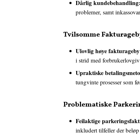
Dårlig kundebehandling
problemer, samt inkassovars
Tvilsomme Fakturageby
Ulovlig høye fakturageby
i strid med forbrukerlovgi
Upraktiske betalingsmeto
tungvinte prosesser som føre
Problematiske Parker
Feilaktige parkeringsfak
inkludert tilfeller der bel