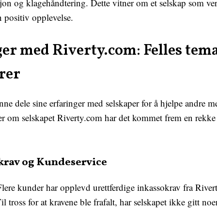
on og klagehåndtering. Dette vitner om et selskap som ver
n positiv opplevelse.
er med Riverty.com: Felles tema
rer
nne dele sine erfaringer med selskaper for å hjelpe andre me
om selskapet Riverty.com har det kommet frem en rekke n
krav og Kundeservice
lere kunder har opplevd urettferdige inkassokrav fra Rivert
l tross for at kravene ble frafalt, har selskapet ikke gitt no