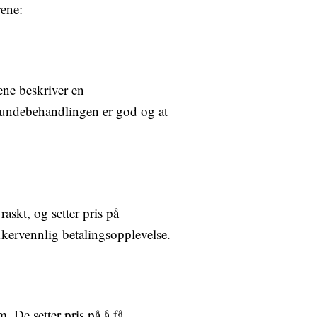
rene:
ene beskriver en
kundebehandlingen er god og at
skt, og setter pris på
rukervennlig betalingsopplevelse.
 De setter pris på å få