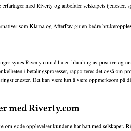
 erfaringer med Riverty og anbefaler selskapets tjenester, sp
ernativer som Klarna og AfterPay gir en bedre brukeropple
nger synes Riverty.com å ha en blanding av positive og neg
kelheten i betalingsprosesser, rapporteres det også om pro
eringstjenester. Det kan være lurt å være oppmerksom på d
ger med Riverty.com
re om gode opplevelser kundene har hatt med selskaper. Riv