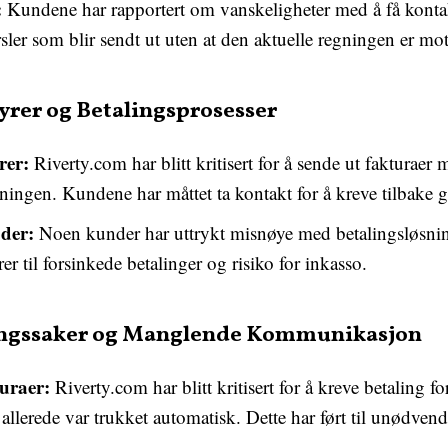
:
Kundene har rapportert om vanskeligheter med å få kontak
ler som blir sendt ut uten at den aktuelle regningen er mott
rer og Betalingsprosesser
rer:
Riverty.com har blitt kritisert for å sende ut fakturaer
vningen. Kundene har måttet ta kontakt for å kreve tilbake 
der:
Noen kunder har uttrykt misnøye med betalingsløsning
r til forsinkede betalinger og risiko for inkasso.
ingssaker og Manglende Kommunikasjon
turaer:
Riverty.com har blitt kritisert for å kreve betaling fo
øp allerede var trukket automatisk. Dette har ført til unødv