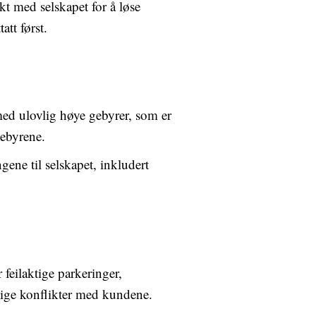
t med selskapet for å løse
att først.
 med ulovlig høye gebyrer, som er
gebyrene.
ene til selskapet, inkludert
r feilaktige parkeringer,
endige konflikter med kundene.