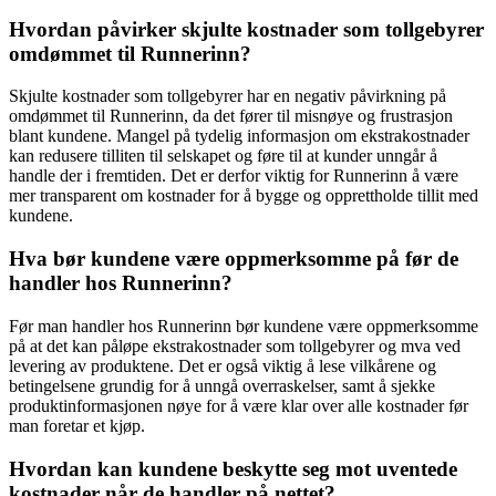
Hvordan påvirker skjulte kostnader som tollgebyrer
omdømmet til Runnerinn?
Skjulte kostnader som tollgebyrer har en negativ påvirkning på
omdømmet til Runnerinn, da det fører til misnøye og frustrasjon
blant kundene. Mangel på tydelig informasjon om ekstrakostnader
kan redusere tilliten til selskapet og føre til at kunder unngår å
handle der i fremtiden. Det er derfor viktig for Runnerinn å være
mer transparent om kostnader for å bygge og opprettholde tillit med
kundene.
Hva bør kundene være oppmerksomme på før de
handler hos Runnerinn?
Før man handler hos Runnerinn bør kundene være oppmerksomme
på at det kan påløpe ekstrakostnader som tollgebyrer og mva ved
levering av produktene. Det er også viktig å lese vilkårene og
betingelsene grundig for å unngå overraskelser, samt å sjekke
produktinformasjonen nøye for å være klar over alle kostnader før
man foretar et kjøp.
Hvordan kan kundene beskytte seg mot uventede
kostnader når de handler på nettet?