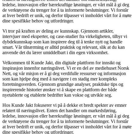
ledelse, innovasjon eller bærekraftige løsninger, er vårt mål å gi deg
de verktøyene du trenger for å ta informerte beslutninger. Vi forstår
at hver bedrift er unik, og derfor tilpasser vi innholdet vårt for å møte
dine spesifikke behov og utfordringer.
Vi tror på kraften av deling av kunnskap. Gjennom artikler,
intervjuer med eksperter, og case-studier fra virkeligheten, tilbyr vi
dybdekunnskap som kan inspirere deg til å tenke nytt og handle
smart. Vår tilnærming er alltid praktisk og relevant, slik at du kan
anvende det du lærer umiddelbart i din egen virksomhet.
Velkommen til Kunde Jakt, din digitale plattform for innsikt og
inspirasjon innenfor næringslivet. Vi er en del av mediehuset Norsk
Nett, og vår misjon er å gi deg verdifulle ressurser og informasjon
som kan hjelpe deg med å navigere i en stadig mer kompleks
forretningsverden. Gjennom grundige analyser, praktiske tips og
inspirerende historier ønsker vi å skape en plattform der både
nyetablerte og etablerte bedrifter kan vokse og utvikle seg.
Hos Kunde Jakt fokuserer vi på å dekke et bredt spekter av emner
relatert til næringslivet. Enten det handler om markedsføring,
ledelse, innovasjon eller bærekraftige løsninger, er vårt mål å gi deg
de verktøyene du trenger for å ta informerte beslutninger. Vi forstår
at hver bedrift er unik, og derfor tilpasser vi innholdet vårt for å møte
dine spesifikke behov og utfordringer.