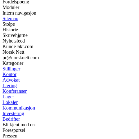
Fordelspoeng
Moduler
Intern navigasjon
Sitemap
Stolpe
Historie
Skrivehjørne
Nyhetsfeed
KundeJakt.com
Norsk Nett
pr@norsknett.com
Kategorier
Stillinger
Kontor
Advokat
Læring
Konferanser
Lager
Lokaler
Kommunikasjon
Investering
Bedrifter
Bli kjent med oss
Forespørsel
Pressen