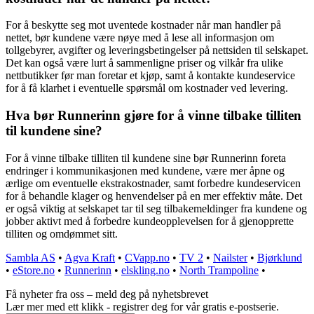
For å beskytte seg mot uventede kostnader når man handler på
nettet, bør kundene være nøye med å lese all informasjon om
tollgebyrer, avgifter og leveringsbetingelser på nettsiden til selskapet.
Det kan også være lurt å sammenligne priser og vilkår fra ulike
nettbutikker før man foretar et kjøp, samt å kontakte kundeservice
for å få klarhet i eventuelle spørsmål om kostnader ved levering.
Hva bør Runnerinn gjøre for å vinne tilbake tilliten
til kundene sine?
For å vinne tilbake tilliten til kundene sine bør Runnerinn foreta
endringer i kommunikasjonen med kundene, være mer åpne og
ærlige om eventuelle ekstrakostnader, samt forbedre kundeservicen
for å behandle klager og henvendelser på en mer effektiv måte. Det
er også viktig at selskapet tar til seg tilbakemeldinger fra kundene og
jobber aktivt med å forbedre kundeopplevelsen for å gjenopprette
tilliten og omdømmet sitt.
Sambla AS
•
Agva Kraft
•
CVapp.no
•
TV 2
•
Nailster
•
Bjørklund
•
eStore.no
•
Runnerinn
•
elskling.no
•
North Trampoline
•
Få nyheter fra oss – meld deg på nyhetsbrevet
Lær mer med ett klikk - registrer deg for vår gratis e-postserie.