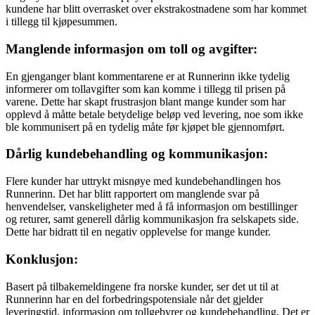
kundene har blitt overrasket over ekstrakostnadene som har kommet
i tillegg til kjøpesummen.
Manglende informasjon om toll og avgifter:
En gjenganger blant kommentarene er at Runnerinn ikke tydelig
informerer om tollavgifter som kan komme i tillegg til prisen på
varene. Dette har skapt frustrasjon blant mange kunder som har
opplevd å måtte betale betydelige beløp ved levering, noe som ikke
ble kommunisert på en tydelig måte før kjøpet ble gjennomført.
Dårlig kundebehandling og kommunikasjon:
Flere kunder har uttrykt misnøye med kundebehandlingen hos
Runnerinn. Det har blitt rapportert om manglende svar på
henvendelser, vanskeligheter med å få informasjon om bestillinger
og returer, samt generell dårlig kommunikasjon fra selskapets side.
Dette har bidratt til en negativ opplevelse for mange kunder.
Konklusjon:
Basert på tilbakemeldingene fra norske kunder, ser det ut til at
Runnerinn har en del forbedringspotensiale når det gjelder
leveringstid, informasjon om tollgebyrer og kundebehandling. Det er