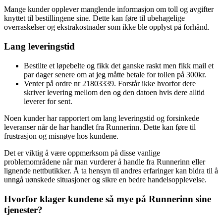
Mange kunder opplever manglende informasjon om toll og avgifter
knyttet til bestillingene sine. Dette kan føre til ubehagelige
overraskelser og ekstrakostnader som ikke ble opplyst på forhånd.
Lang leveringstid
Bestilte et løpebelte og fikk det ganske raskt men fikk mail et
par dager senere om at jeg måtte betale for tollen på 300kr.
Venter på ordre nr 21803339. Forstår ikke hvorfor dere
skriver levering mellom den og den datoen hvis dere alltid
leverer for sent.
Noen kunder har rapportert om lang leveringstid og forsinkede
leveranser når de har handlet fra Runnerinn. Dette kan føre til
frustrasjon og misnøye hos kundene.
Det er viktig å være oppmerksom på disse vanlige
problemområdene når man vurderer å handle fra Runnerinn eller
lignende nettbutikker. Å ta hensyn til andres erfaringer kan bidra til å
unngå uønskede situasjoner og sikre en bedre handelsopplevelse.
Hvorfor klager kundene så mye på Runnerinn sine
tjenester?