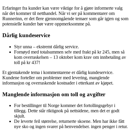
Erfaringer fra kunder kan være viktige for å gjøre informerte valg
når det kommer til netthandel. Når vi ser på kommentarer om
Runnerinn, er det flere gjennomgående temaer som går igjen og som
potensielle kunder bør være oppmerksomme på.
Dårlig kundeservice
Styr unna – ekstremt dårlig service.
Fornøyd med totalsummen selv med frakt på kr 245, men så
kom overraskelsen – 13 oktober kom krav om innbetaling av
toll på kr 437!
Et gjentakende tema i kommentarene er dårlig kundeservice.
Kundene forteller om problemer med levering, manglende
informasjon og overraskende kostnader i etterkant av kjøpet.
Manglende informasjon om toll og avgifter
For bestillinger til Norge kommer det fortollingsgebyr i
tillegg. Dette står riktignok på nettsidene, men det er godt
skjult.
De leverte feil størrelse, returnerte skoene. Men har ikke fått
nye sko og ingen svarer på henvendelser. ingen penger i retur.