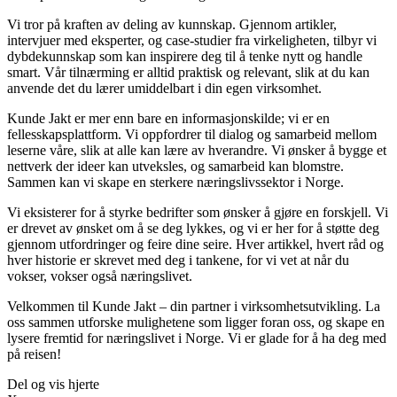
Vi tror på kraften av deling av kunnskap. Gjennom artikler,
intervjuer med eksperter, og case-studier fra virkeligheten, tilbyr vi
dybdekunnskap som kan inspirere deg til å tenke nytt og handle
smart. Vår tilnærming er alltid praktisk og relevant, slik at du kan
anvende det du lærer umiddelbart i din egen virksomhet.
Kunde Jakt er mer enn bare en informasjonskilde; vi er en
fellesskapsplattform. Vi oppfordrer til dialog og samarbeid mellom
leserne våre, slik at alle kan lære av hverandre. Vi ønsker å bygge et
nettverk der ideer kan utveksles, og samarbeid kan blomstre.
Sammen kan vi skape en sterkere næringslivssektor i Norge.
Vi eksisterer for å styrke bedrifter som ønsker å gjøre en forskjell. Vi
er drevet av ønsket om å se deg lykkes, og vi er her for å støtte deg
gjennom utfordringer og feire dine seire. Hver artikkel, hvert råd og
hver historie er skrevet med deg i tankene, for vi vet at når du
vokser, vokser også næringslivet.
Velkommen til Kunde Jakt – din partner i virksomhetsutvikling. La
oss sammen utforske mulighetene som ligger foran oss, og skape en
lysere fremtid for næringslivet i Norge. Vi er glade for å ha deg med
på reisen!
Del og vis hjerte