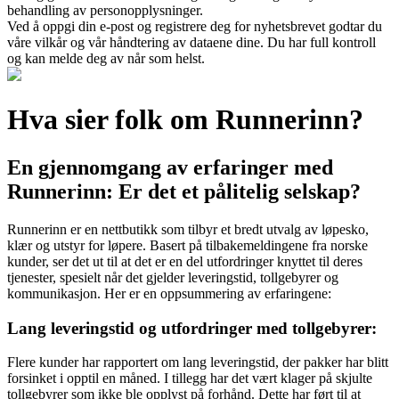
behandling av personopplysninger.
Ved å oppgi din e-post og registrere deg for nyhetsbrevet godtar du
våre vilkår og vår håndtering av dataene dine. Du har full kontroll
og kan melde deg av når som helst.
Hva sier folk om Runnerinn?
En gjennomgang av erfaringer med
Runnerinn: Er det et pålitelig selskap?
Runnerinn er en nettbutikk som tilbyr et bredt utvalg av løpesko,
klær og utstyr for løpere. Basert på tilbakemeldingene fra norske
kunder, ser det ut til at det er en del utfordringer knyttet til deres
tjenester, spesielt når det gjelder leveringstid, tollgebyrer og
kommunikasjon. Her er en oppsummering av erfaringene:
Lang leveringstid og utfordringer med tollgebyrer:
Flere kunder har rapportert om lang leveringstid, der pakker har blitt
forsinket i opptil en måned. I tillegg har det vært klager på skjulte
tollgebyrer som ikke ble opplyst på forhånd. Dette har ført til at