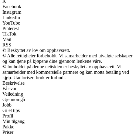
X
Facebook
Instagram
LinkedIn
YouTube
Pinterest
TikTok
Mail
RSS
© Beskyttet av lov om opphavsrett.
© Alle rettigheter forbeholdt. Vi samarbeider med utvalgte selskaper
og kan tjene på kjøpene dine gjennom lenkene våre.
© Innholdet på denne nettsiden er beskyttet av opphavsrett. Vi
samarbeider med kommersielle partnere og kan motta betaling ved
kjøp. Uautorisert bruk er forbudt.
Beskrivelse
Få svar
Veiledning
Gjennomgå
Jobb
Gi et tips
Profil
Min tilgang
Pakke
Priser