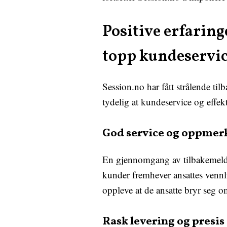
Positive erfarin
topp kundeservi
Session.no har fått strålende ti
tydelig at kundeservice og effek
God service og oppmerk
En gjennomgang av tilbakemeldin
kunder fremhever ansattes vennl
oppleve at de ansatte bryr seg o
Rask levering og presis