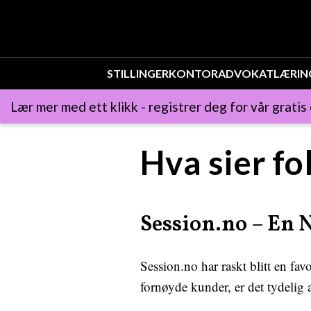
STILLINGER
KONTOR
ADVOKAT
LÆRIN
Lær mer med ett klikk - registrer deg for vår gratis
Hva sier fo
Session.no – En N
Session.no har raskt blitt en fav
fornøyde kunder, er det tydelig a