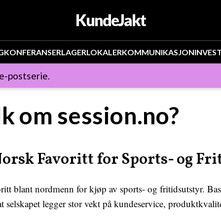
KundeJakt
G
KONFERANSER
LAGER
LOKALER
KOMMUNIKASJON
INVES
 e-postserie.
lk om session.no?
orsk Favoritt for Sports- og Fri
oritt blant nordmenn for kjøp av sports- og fritidsutstyr. Ba
t selskapet legger stor vekt på kundeservice, produktkvalite