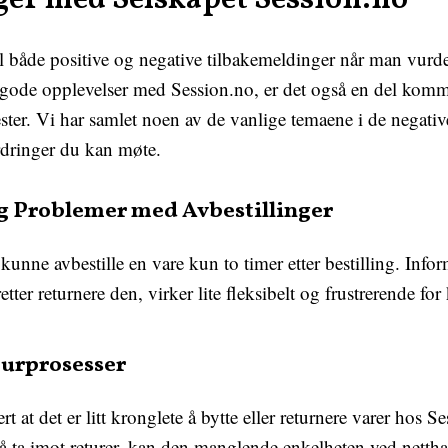
ger med Selskapet Session.no
til både positive og negative tilbakemeldinger når man vurde
gode opplevelser med Session.no, er det også en del kom
ester. Vi har samlet noen av de vanlige temaene i de negati
ordringer du kan møte.
g Problemer med Avbestillinger
nne avbestille en vare kun to timer etter bestilling. Info
etter returnere den, virker lite fleksibelt og frustrerende fo
turprosesser
 at det er litt kronglete å bytte eller returnere varer hos 
 å ta imot returer, kan den manglende enkelheten ved netth