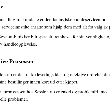
ce
elding fra kundene er den fantastiske kundeservicen hos 
serviceinnstilte ansatte som hjalp dem med alt fra valg av p
ession-butikker blir spesielt fremhevet for sin vennlighet o
iv handleopplevelse.
ive Prosesser
ion.no er den raske leveringstiden og effektive ordrehåndt
ine bestillinger innen kort tid etter kjøpet.
 returprosessen hos Session.no er enkel og problemfri, med an
elle problemer.