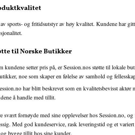
oduktkvalitet
 av sports- og fritidsutstyr av høy kvalitet. Kundene har gi
jonalitet.
tte til Norske Butikker
 kundene setter pris på, er Session.nos støtte til lokale bu
butikker, noe som skaper en følelse av samhold og fellesska
ssion.no har blitt beskrevet som en kvalitetsbevisst aktør 
dene å handle med tillit.
e svært fornøyde med sine opplevelser hos Session.no, og m
ig. Med god kundeservice, rask leveringstid og et variert 
og bygge tillit hos sine kunder.