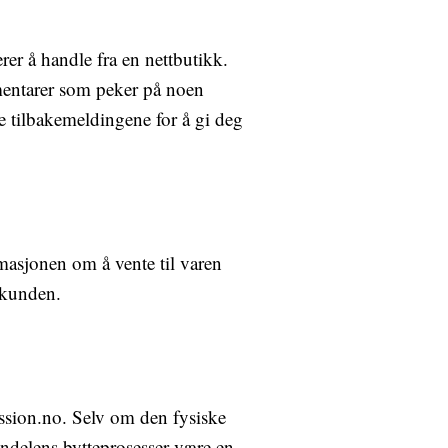
rer å handle fra en nettbutikk.
mentarer som peker på noen
ve tilbakemeldingene for å gi deg
rmasjonen om å vente til varen
r kunden.
Session.no. Selv om den fysiske
andelens bytteprosesser være en