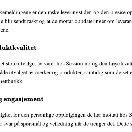
kemeldingene er den raske leveringstiden og den presise o
e blir sendt raskt og at de mottar oppdateringer om leverans
dene.
duktkvalitet
 store utvalget av varer hos Session.no og den høye kvalit
e utvalget av merker og produkter, samtidig som de setter 
 nettbutikk.
og engasjement
ighet for den personlige oppfølgingen de har mottatt hos 
år svar på spørsmål og veiledning når de trenger det. Dette 