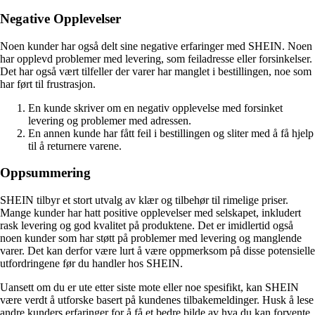
Negative Opplevelser
Noen kunder har også delt sine negative erfaringer med SHEIN. Noen
har opplevd problemer med levering, som feiladresse eller forsinkelser.
Det har også vært tilfeller der varer har manglet i bestillingen, noe som
har ført til frustrasjon.
En kunde skriver om en negativ opplevelse med forsinket
levering og problemer med adressen.
En annen kunde har fått feil i bestillingen og sliter med å få hjelp
til å returnere varene.
Oppsummering
SHEIN tilbyr et stort utvalg av klær og tilbehør til rimelige priser.
Mange kunder har hatt positive opplevelser med selskapet, inkludert
rask levering og god kvalitet på produktene. Det er imidlertid også
noen kunder som har støtt på problemer med levering og manglende
varer. Det kan derfor være lurt å være oppmerksom på disse potensielle
utfordringene før du handler hos SHEIN.
Uansett om du er ute etter siste mote eller noe spesifikt, kan SHEIN
være verdt å utforske basert på kundenes tilbakemeldinger. Husk å lese
andre kunders erfaringer for å få et bedre bilde av hva du kan forvente