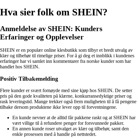
Hva sier folk om SHEIN?
Anmeldelse av SHEIN: Kunders
Erfaringer og Opplevelser
SHEIN er en populær online klesbutikk som tilbyr et bredt utvalg av
klær og tilbehør til rimelige priser. For å gi deg et innblikk i kundenes
erfaringer har vi samlet inn kommentarer fra norske kunder som har
handlet hos SHEIN.
Positiv Tilbakemelding
Flere kunder er svært fornøyde med sine kjøp hos SHEIN. De setter
pris på den gode kvaliteten på klærne, konkurransedyktige priser og
rask leveringstid. Mange trekker også frem muligheten til å få pengene
tilbake dersom produktene ikke lever opp til forventningene.
En kunde nevner at de alltid får pakkene raskt og at SHEIN har
vært villige til å refundere penger for forsvunnede pakker.
En annen kunde roser utvalget av klær og tilbehør, samt den
enkle prosessen med å handle på nettstedet.