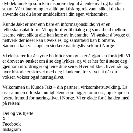
dybdekunnskap som kan inspirere deg til å tenke nytt og handle
smart. Vår tilnærming er alltid praktisk og relevant, slik at du kan
anvende det du lærer umiddelbart i din egen virksomhet.
Kunde Jakt er mer enn bare en informasjonskilde; vi er en
fellesskapsplattform. Vi oppfordrer til dialog og samarbeid mellom
leserne våre, slik at alle kan lære av hverandre. Vi ønsker å bygge et
nettverk der ideer kan utveksles, og samarbeid kan blomstre.
Sammen kan vi skape en sterkere næringslivssektor i Norge.
Vi eksisterer for å styrke bedrifter som ønsker å gjøre en forskjell. Vi
er drevet av ønsket om å se deg lykkes, og vi er her for å støtte deg
gjennom utfordringer og feire dine seire. Hver artikkel, hvert råd og
hver historie er skrevet med deg i tankene, for vi vet at når du
vokser, vokser også næringslivet.
Velkommen til Kunde Jakt – din partner i virksomhetsutvikling. La
oss sammen utforske mulighetene som ligger foran oss, og skape en
lysere fremtid for næringslivet i Norge. Vi er glade for å ha deg med
på reisen!
Del og vis hjerte
X
Facebook
Instagram