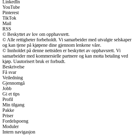
LinkedIn
YouTube
Pinterest
TikTok
Mail
RSS
© Beskyttet av lov om opphavsrett.
© Alle rettigheter forbeholdt. Vi samarbeider med utvalgte selskaper
og kan tjene på kjøpene dine gjennom lenkene våre.
© Innholdet på denne nettsiden er beskyttet av opphavsrett. Vi
samarbeider med kommersielle partnere og kan motta betaling ved
kjøp. Uautorisert bruk er forbudt.
Beskrivelse
Få svar
Veiledning
Gjennomgå
Jobb
Gi et tips
Profil
Min tilgang
Pakke
Priser
Fordelspoeng
Moduler
Intern navigasjon