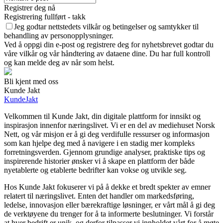
Registrer deg nå
Registrering fullført - takk
Jeg godtar nettstedets vilkår og betingelser og samtykker til
behandling av personopplysninger.
Ved å oppgi din e-post og registrere deg for nyhetsbrevet godtar du
våre vilkår og vår håndtering av dataene dine. Du har full kontroll
og kan melde deg av når som helst.
Bli kjent med oss
Kunde Jakt
KundeJakt
Velkommen til Kunde Jakt, din digitale plattform for innsikt og
inspirasjon innenfor næringslivet. Vi er en del av mediehuset Norsk
Nett, og vår misjon er å gi deg verdifulle ressurser og informasjon
som kan hjelpe deg med å navigere i en stadig mer kompleks
forretningsverden. Gjennom grundige analyser, praktiske tips og
inspirerende historier ønsker vi å skape en plattform der både
nyetablerte og etablerte bedrifter kan vokse og utvikle seg.
Hos Kunde Jakt fokuserer vi på å dekke et bredt spekter av emner
relatert til næringslivet. Enten det handler om markedsføring,
ledelse, innovasjon eller bærekraftige løsninger, er vårt mål å gi deg
de verktøyene du trenger for å ta informerte beslutninger. Vi forstår
at hver bedrift er unik, og derfor tilpasser vi innholdet vårt for å møte