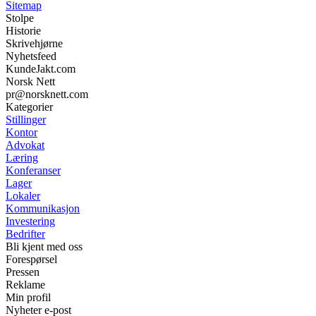
Sitemap
Stolpe
Historie
Skrivehjørne
Nyhetsfeed
KundeJakt.com
Norsk Nett
pr@norsknett.com
Kategorier
Stillinger
Kontor
Advokat
Læring
Konferanser
Lager
Lokaler
Kommunikasjon
Investering
Bedrifter
Bli kjent med oss
Forespørsel
Pressen
Reklame
Min profil
Nyheter e-post