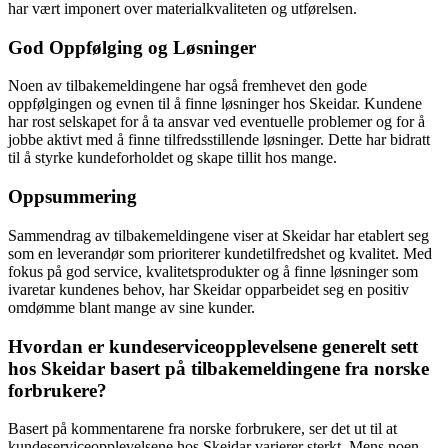
har vært imponert over materialkvaliteten og utførelsen.
God Oppfølging og Løsninger
Noen av tilbakemeldingene har også fremhevet den gode
oppfølgingen og evnen til å finne løsninger hos Skeidar. Kundene
har rost selskapet for å ta ansvar ved eventuelle problemer og for å
jobbe aktivt med å finne tilfredsstillende løsninger. Dette har bidratt
til å styrke kundeforholdet og skape tillit hos mange.
Oppsummering
Sammendrag av tilbakemeldingene viser at Skeidar har etablert seg
som en leverandør som prioriterer kundetilfredshet og kvalitet. Med
fokus på god service, kvalitetsprodukter og å finne løsninger som
ivaretar kundenes behov, har Skeidar opparbeidet seg en positiv
omdømme blant mange av sine kunder.
Hvordan er kundeserviceopplevelsene generelt sett
hos Skeidar basert på tilbakemeldingene fra norske
forbrukere?
Basert på kommentarene fra norske forbrukere, ser det ut til at
kundeserviceopplevelsene hos Skeidar varierer sterkt. Mens noen