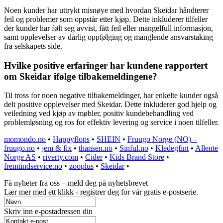
Noen kunder har uttrykt misnøye med hvordan Skeidar håndterer
feil og problemer som oppstår etter kjøp. Dette inkluderer tilfeller
der kunder har følt seg avvist, fått feil eller mangelfull informasjon,
samt opplevelser av dårlig oppfølging og manglende ansvarstaking
fra selskapets side.
Hvilke positive erfaringer har kundene rapportert
om Skeidar ifølge tilbakemeldingene?
Til tross for noen negative tilbakemeldinger, har enkelte kunder også
delt positive opplevelser med Skeidar. Dette inkluderer god hjelp og
veiledning ved kjøp av møbler, positiv kundebehandling ved
problemløsning og ros for effektiv levering og service i noen tilfeller.
momondo.no
•
Happyflops
•
SHEIN
•
Fruugo Norge (NO) –
fruugo.no
•
jem & fix
•
thansen.no
•
Sinful.no
•
Kledegfint
•
Allente
Norge AS
•
riverty.com
•
Cider
•
Kids Brand Store
•
fremtindservice.no
•
zooplus
•
Skeidar
•
Få nyheter fra oss – meld deg på nyhetsbrevet
Lær mer med ett klikk - registrer deg for vår gratis e-postserie.
Skriv inn e-postadressen din