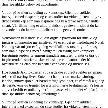
dine spesifikke behov og utfordringer.
Vi tror på kraften av deling av kunnskap. Gjennom artikler,
intervjuer med eksperter, og case-studier fra virkeligheten, tilbyr vi
dybdekunnskap som kan inspirere deg til å tenke nytt og handle
smart. Vår tilnærming er alltid praktisk og relevant, slik at du kan
anvende det du lærer umiddelbart i din egen virksomhet.
Velkommen til Kunde Jakt, din digitale plattform for innsikt og
inspirasjon innenfor næringslivet. Vi er en del av mediehuset Norsk
Nett, og vår misjon er å gi deg verdifulle ressurser og informasjon
som kan hjelpe deg med å navigere i en stadig mer kompleks
forretningsverden. Gjennom grundige analyser, praktiske tips og
inspirerende historier ønsker vi å skape en plattform der både
nyetablerte og etablerte bedrifter kan vokse og utvikle seg.
Hos Kunde Jakt fokuserer vi på å dekke et bredt spekter av emner
relatert til næringslivet. Enten det handler om markedsføring,
ledelse, innovasjon eller bærekraftige løsninger, er vårt mål å gi deg
de verktøyene du trenger for å ta informerte beslutninger. Vi forstår
at hver bedrift er unik, og derfor tilpasser vi innholdet vårt for å møte
dine spesifikke behov og utfordringer.
Vi tror på kraften av deling av kunnskap. Gjennom artikler,
intervjuer med eksperter, og case-studier fra virkeligheten, tilbyr vi