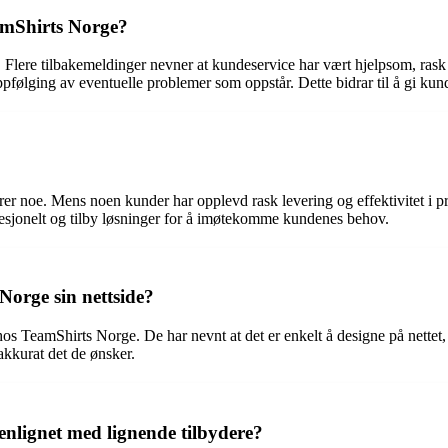
amShirts Norge?
lere tilbakemeldinger nevner at kundeservice har vært hjelpsom, rask o
pfølging av eventuelle problemer som oppstår. Dette bidrar til å gi k
 noe. Mens noen kunder har opplevd rask levering og effektivitet i pros
rofesjonelt og tilby løsninger for å imøtekomme kundenes behov.
Norge sin nettside?
s TeamShirts Norge. De har nevnt at det er enkelt å designe på nettet, og
akkurat det de ønsker.
nlignet med lignende tilbydere?