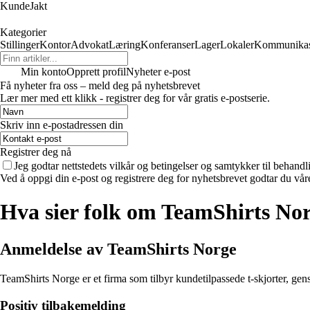
KundeJakt
Kategorier
Stillinger
Kontor
Advokat
Læring
Konferanser
Lager
Lokaler
Kommunikas
Min konto
Opprett profil
Nyheter e-post
Få nyheter fra oss – meld deg på nyhetsbrevet
Lær mer med ett klikk - registrer deg for vår gratis e-postserie.
Skriv inn e-postadressen din
Registrer deg nå
Jeg godtar nettstedets vilkår og betingelser og samtykker til behand
Ved å oppgi din e-post og registrere deg for nyhetsbrevet godtar du vår
Hva sier folk om TeamShirts No
Anmeldelse av TeamShirts Norge
TeamShirts Norge er et firma som tilbyr kundetilpassede t-skjorter, gen
Positiv tilbakemelding