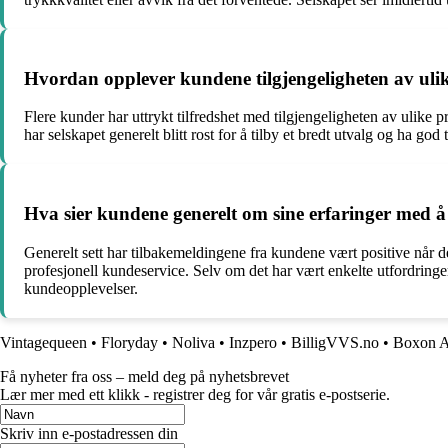
Hvordan opplever kundene tilgjengeligheten av uli
Flere kunder har uttrykt tilfredshet med tilgjengeligheten av ulike
har selskapet generelt blitt rost for å tilby et bredt utvalg og ha g
Hva sier kundene generelt om sine erfaringer med 
Generelt sett har tilbakemeldingene fra kundene vært positive når de
profesjonell kundeservice. Selv om det har vært enkelte utfordringer
kundeopplevelser.
Vintagequeen
•
Floryday
•
Noliva
•
Inzpero
•
BilligVVS.no
•
Boxon 
Få nyheter fra oss – meld deg på nyhetsbrevet
Lær mer med ett klikk - registrer deg for vår gratis e-postserie.
Skriv inn e-postadressen din