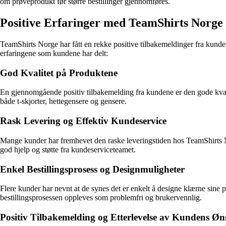
om prøveprodukt før større bestillinger gjennomføres.
Positive Erfaringer med TeamShirts Norge
TeamShirts Norge har fått en rekke positive tilbakemeldinger fra kundene
erfaringene som kundene har delt:
God Kvalitet på Produktene
En gjennomgående positiv tilbakemelding fra kundene er den gode kvali
både t-skjorter, hettegensere og gensere.
Rask Levering og Effektiv Kundeservice
Mange kunder har fremhevet den raske leveringstiden hos TeamShirts Norge
god hjelp og støtte fra kundeserviceteamet.
Enkel Bestillingsprosess og Designmuligheter
Flere kunder har nevnt at de synes det er enkelt å designe klærne sine p
bestillingsprosessen oppleves som problemfri og brukervennlig.
Positiv Tilbakemelding og Etterlevelse av Kundens Øn