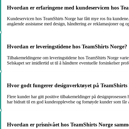
Hvordan er erfaringene med kundeservicen hos Te
Kundeservicen hos TeamShirts Norge har fått mye ros fra kundene. F
angående assistanse med design, håndtering av reklamasjoner og op
Hvordan er leveringstidene hos TeamShirts Norge?
Tilbakemeldingene om leveringstidene hos TeamShirts Norge varierer
Selskapet ser imidlertid ut til å håndtere eventuelle forsinkelser p
Hvor godt fungerer designverktøyet på TeamShirts 
Flere kunder har gitt positive tilbakemeldinger på designprosessen ho
har bidratt til en god kundeopplevelse og fornøyde kunder som får 
Hvordan er prisnivået hos TeamShirts Norge samme