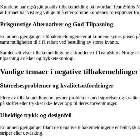
Kundene har også gitt positiv tilbakemelding på hvordan TeamShirts No
at firmaet har vist seg villige til å etterkomme kundenes forespørsler for
Prisgunstige Alternativer og God Tilpasning
En annen gjenganger i tilbakemeldingene er at kundene synes prisen på pr
samt muligheten til å få rabatt ved bestilling av større kvanta.
Samlet sett viser tilbakemeldingene at kundene til TeamShirts Norge e
tilpasning av klær og trykketeknologi.
Vanlige temaer i negative tilbakemeldinge
Størrelsesproblemer og kvalitetsutfordringer
Flere av tilbakemeldingene nevner problemer med størrelser og kvalitet
på stoffet eller trykket ikke lever opp til deres forventninger.
Uheldige trykk og designfeil
En annen gjenganger blant de negative tilbakemeldingene er feiltrykk og 
striper eller utvasking.