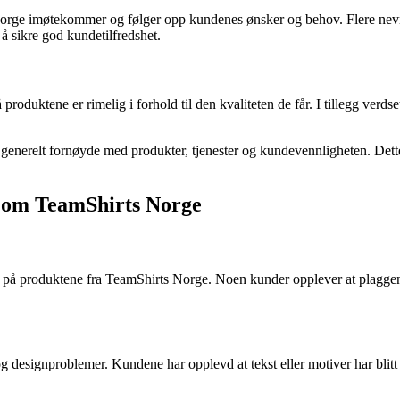
rge imøtekommer og følger opp kundenes ønsker og behov. Flere nevner 
 å sikre god kundetilfredshet.
oduktene er rimelig i forhold til den kvaliteten de får. I tillegg verdse
r generelt fornøyde med produkter, tjenester og kundevennligheten. De
r om TeamShirts Norge
 på produktene fra TeamShirts Norge. Noen kunder opplever at plaggene 
designproblemer. Kundene har opplevd at tekst eller motiver har blitt pla