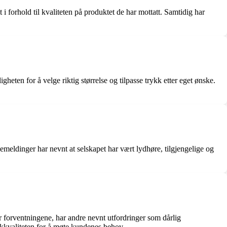
i forhold til kvaliteten på produktet de har mottatt. Samtidig har
eten for å velge riktig størrelse og tilpasse trykk etter eget ønske.
meldinger har nevnt at selskapet har vært lydhøre, tilgjengelige og
 forventningene, har andre nevnt utfordringer som dårlig
ykkkvaliteten for å møte kundenes behov.