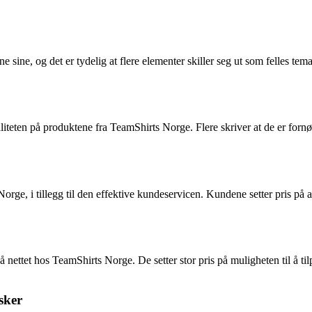
 sine, og det er tydelig at flere elementer skiller seg ut som felles tem
teten på produktene fra TeamShirts Norge. Flere skriver at de er fornø
, i tillegg til den effektive kundeservicen. Kundene setter pris på at b
å nettet hos TeamShirts Norge. De setter stor pris på muligheten til å t
sker