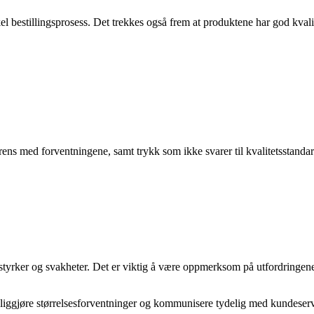
l bestillingsprosess. Det trekkes også frem at produktene har god kvalite
 med forventningene, samt trykk som ikke svarer til kvalitetsstandarden
yrker og svakheter. Det er viktig å være oppmerksom på utfordringene 
eliggjøre størrelsesforventninger og kommunisere tydelig med kundeservi