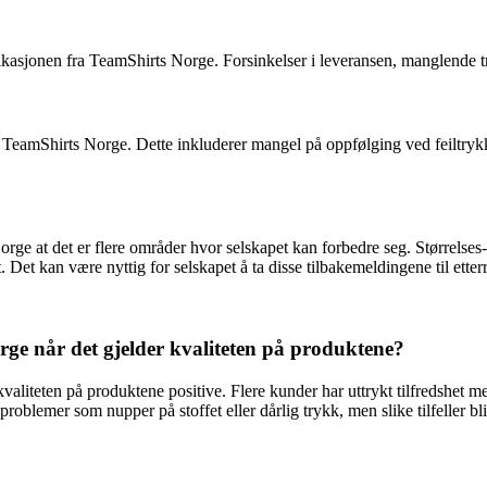
onen fra TeamShirts Norge. Forsinkelser i leveransen, manglende trykk 
TeamShirts Norge. Dette inkluderer mangel på oppfølging ved feiltrykk 
 at det er flere områder hvor selskapet kan forbedre seg. Størrelses- 
Det kan være nyttig for selskapet å ta disse tilbakemeldingene til ett
ge når det gjelder kvaliteten på produktene?
aliteten på produktene positive. Flere kunder har uttrykt tilfredshet m
roblemer som nupper på stoffet eller dårlig trykk, men slike tilfeller 