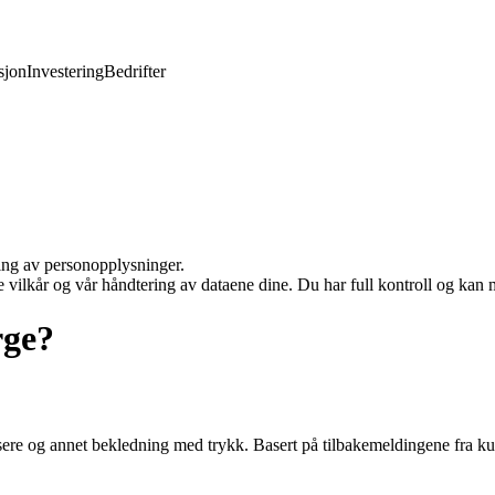
jon
Investering
Bedrifter
ling av personopplysninger.
e vilkår og vår håndtering av dataene dine. Du har full kontroll og kan 
rge?
sere og annet bekledning med trykk. Basert på tilbakemeldingene fra kun