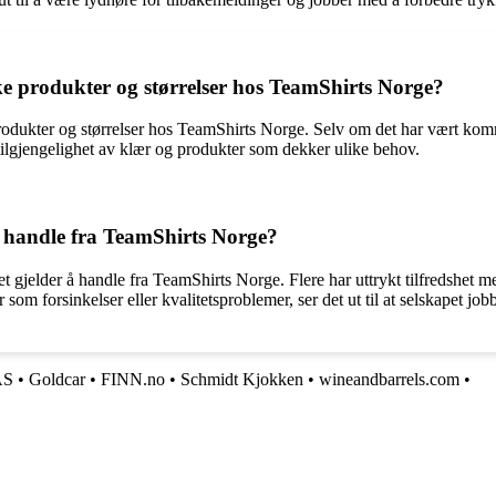
ke produkter og størrelser hos TeamShirts Norge?
 produkter og størrelser hos TeamShirts Norge. Selv om det har vært komm
od tilgjengelighet av klær og produkter som dekker ulike behov.
å handle fra TeamShirts Norge?
t gjelder å handle fra TeamShirts Norge. Flere har uttrykt tilfredshet m
 som forsinkelser eller kvalitetsproblemer, ser det ut til at selskapet j
AS
•
Goldcar
•
FINN.no
•
Schmidt Kjokken
•
wineandbarrels.com
•