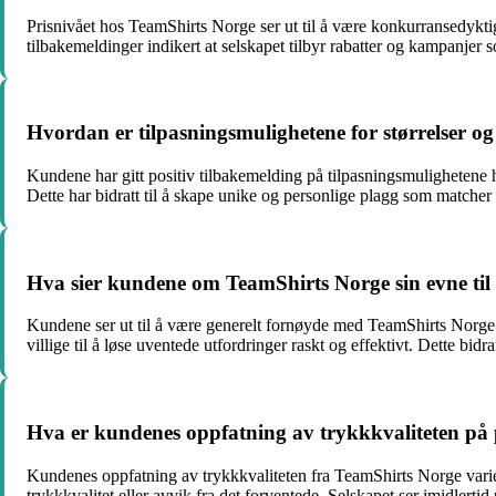
Prisnivået hos TeamShirts Norge ser ut til å være konkurransedyktig i
tilbakemeldinger indikert at selskapet tilbyr rabatter og kampanjer
Hvordan er tilpasningsmulighetene for størrelser o
Kundene har gitt positiv tilbakemelding på tilpasningsmulighetene ho
Dette har bidratt til å skape unike og personlige plagg som matche
Hva sier kundene om TeamShirts Norge sin evne til 
Kundene ser ut til å være generelt fornøyde med TeamShirts Norge si
villige til å løse uventede utfordringer raskt og effektivt. Dette bidra
Hva er kundenes oppfatning av trykkkvaliteten på
Kundenes oppfatning av trykkkvaliteten fra TeamShirts Norge varier
trykkkvalitet eller avvik fra det forventede. Selskapet ser imidlert