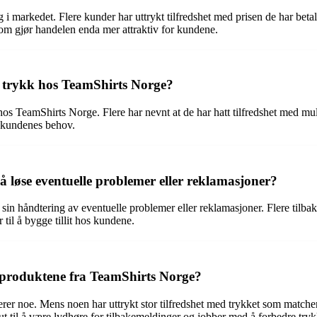
 markedet. Flere kunder har uttrykt tilfredshet med prisen de har betalt 
 som gjør handelen enda mer attraktiv for kundene.
g trykk hos TeamShirts Norge?
s TeamShirts Norge. Flere har nevnt at de har hatt tilfredshet med muligh
r kundenes behov.
å løse eventuelle problemer eller reklamasjoner?
n håndtering av eventuelle problemer eller reklamasjoner. Flere tilbake
r til å bygge tillit hos kundene.
 produktene fra TeamShirts Norge?
er noe. Mens noen har uttrykt stor tilfredshet med trykket som matcher
id ut til å være lydhøre for tilbakemeldinger og jobber med å forbedre tr