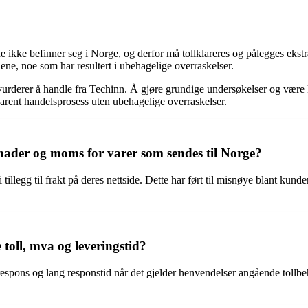
ne ikke befinner seg i Norge, og derfor må tollklareres og pålegges ekst
dene, noe som har resultert i ubehagelige overraskelser.
derer å handle fra Techinn. Å gjøre grundige undersøkelser og være kla
arent handelsprosess uten ubehagelige overraskelser.
nader og moms for varer som sendes til Norge?
illegg til frakt på deres nettside. Dette har ført til misnøye blant kund
oll, mva og leveringstid?
spons og lang responstid når det gjelder henvendelser angående tollbehan