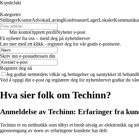
KundeJakt
Kategorier
Stillinger
Kontor
Advokat
Læring
Konferanser
Lager
Lokaler
Kommunikas
Min konto
Opprett profil
Nyheter e-post
Få nyheter fra oss – meld deg på nyhetsbrevet
Lær mer med ett klikk - registrer deg for vår gratis e-postserie.
Skriv inn e-postadressen din
Registrer deg nå
Jeg godtar nettstedets vilkår og betingelser og samtykker til behand
Ved å oppgi din e-post og registrere deg for nyhetsbrevet godtar du vår
Hva sier folk om Techinn?
Anmeldelse av Techinn: Erfaringer fra kun
Techinn er en nettbutikk som tilbyr et bredt utvalg av elektronikk og te
gjennomgang av noen av erfaringene kundene har delt: