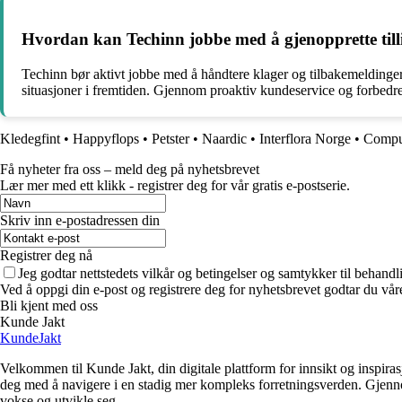
Hvordan kan Techinn jobbe med å gjenopprette till
Techinn bør aktivt jobbe med å håndtere klager og tilbakemeldinger
situasjoner i fremtiden. Gjennom proaktiv kundeservice og forbedr
Kledegfint
•
Happyflops
•
Petster
•
Naardic
•
Interflora Norge
•
Compu
Få nyheter fra oss – meld deg på nyhetsbrevet
Lær mer med ett klikk - registrer deg for vår gratis e-postserie.
Skriv inn e-postadressen din
Registrer deg nå
Jeg godtar nettstedets vilkår og betingelser og samtykker til behand
Ved å oppgi din e-post og registrere deg for nyhetsbrevet godtar du vår
Bli kjent med oss
Kunde Jakt
KundeJakt
Velkommen til Kunde Jakt, din digitale plattform for innsikt og inspira
deg med å navigere i en stadig mer kompleks forretningsverden. Gjennom 
vokse og utvikle seg.