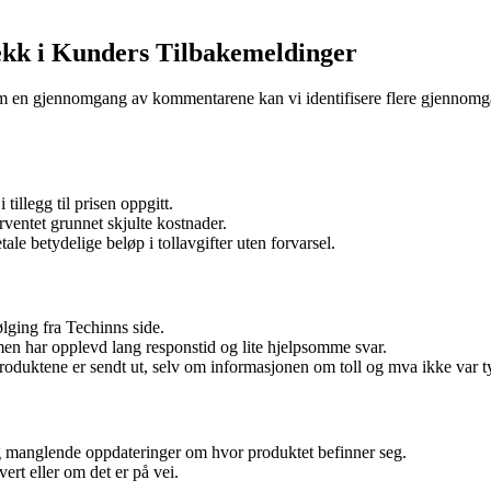
ekk i Kunders Tilbakemeldinger
nom en gjennomgang av kommentarene kan vi identifisere flere gjennom
illegg til prisen oppgitt.
ventet grunnet skjulte kostnader.
ale betydelige beløp i tollavgifter uten forvarsel.
ging fra Techinns side.
men har opplevd lang responstid og lite hjelpsomme svar.
produktene er sendt ut, selv om informasjonen om toll og mva ikke var ty
og manglende oppdateringer om hvor produktet befinner seg.
ert eller om det er på vei.