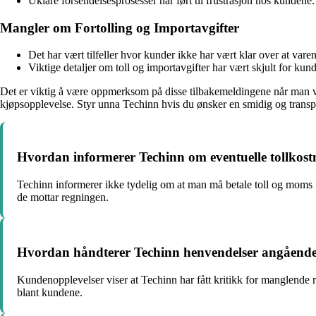
Uklare forsendelsesprosesser har ført til frustrasjon hos kundene.
Mangler om Fortolling og Importavgifter
Det har vært tilfeller hvor kunder ikke har vært klar over at vare
Viktige detaljer om toll og importavgifter har vært skjult for kun
Det er viktig å være oppmerksom på disse tilbakemeldingene når man vur
kjøpsopplevelse. Styr unna Techinn hvis du ønsker en smidig og transp
Hvordan informerer Techinn om eventuelle tollkost
Techinn informerer ikke tydelig om at man må betale toll og moms i t
de mottar regningen.
Hvordan håndterer Techinn henvendelser angående t
Kundenopplevelser viser at Techinn har fått kritikk for manglende re
blant kundene.