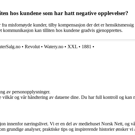
iten hos kundene som har hatt negative opplevelser?
 fra misfornøyde kunder, tilby kompensasjon der det er hensiktsmessig 
et kommunikasjon kan tilliten hos kundene gradvis gjenopprettes.
terSalg.no
•
Revolut
•
Watery.no
•
XXL
•
1881
•
ling av personopplysninger.
e vilkår og vår håndtering av dataene dine. Du har full kontroll og kan 
sjon innenfor næringslivet. Vi er en del av mediehuset Norsk Nett, og vå
grundige analyser, praktiske tips og inspirerende historier ønsker vi å