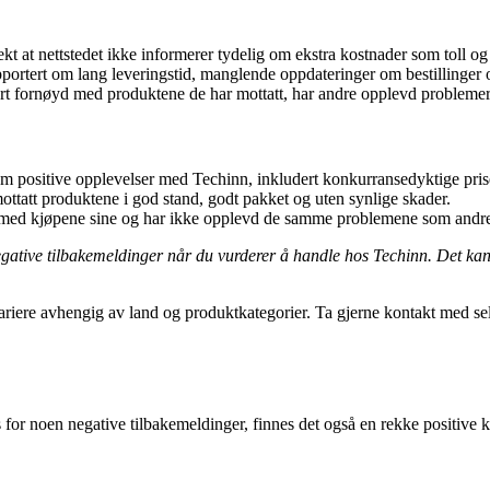
kt at nettstedet ikke informerer tydelig om ekstra kostnader som toll og
ortert om lang leveringstid, manglende oppdateringer om bestillinger o
 fornøyd med produktene de har mottatt, har andre opplevd problemer s
m positive opplevelser med Techinn, inkludert konkurransedyktige pris
mottatt produktene i god stand, godt pakket og uten synlige skader.
et med kjøpene sine og har ikke opplevd de samme problemene som andr
 negative tilbakemeldinger når du vurderer å handle hos Techinn. Det k
variere avhengig av land og produktkategorier. Ta gjerne kontakt med se
ross for noen negative tilbakemeldinger, finnes det også en rekke posit