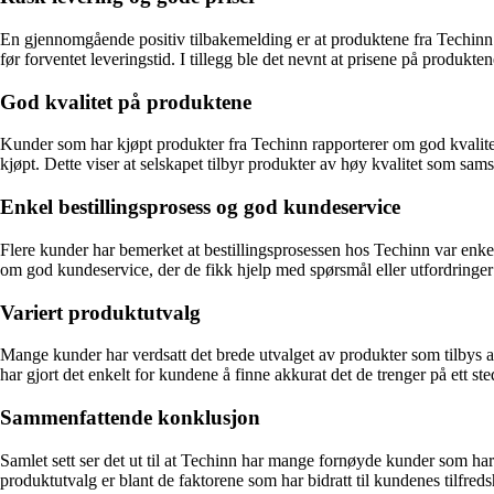
En gjennomgående positiv tilbakemelding er at produktene fra Techinn bl
før forventet leveringstid. I tillegg ble det nevnt at prisene på produkt
God kvalitet på produktene
Kunder som har kjøpt produkter fra Techinn rapporterer om god kvalitet 
kjøpt. Dette viser at selskapet tilbyr produkter av høy kvalitet som sa
Enkel bestillingsprosess og god kundeservice
Flere kunder har bemerket at bestillingsprosessen hos Techinn var enkel
om god kundeservice, der de fikk hjelp med spørsmål eller utfordringer 
Variert produktutvalg
Mange kunder har verdsatt det brede utvalget av produkter som tilbys av T
har gjort det enkelt for kundene å finne akkurat det de trenger på ett ste
Sammenfattende konklusjon
Samlet sett ser det ut til at Techinn har mange fornøyde kunder som har 
produktutvalg er blant de faktorene som har bidratt til kundenes tilfred