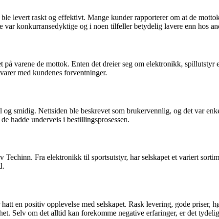
e levert raskt og effektivt. Mange kunder rapporterer om at de mottok s
ene var konkurransedyktige og i noen tilfeller betydelig lavere enn hos a
på varene de mottok. Enten det dreier seg om elektronikk, spillutstyr el
msvarer med kundenes forventninger.
 og smidig. Nettsiden ble beskrevet som brukervennlig, og det var enkel
de hadde underveis i bestillingsprosessen.
echinn. Fra elektronikk til sportsutstyr, har selskapet et variert sortim
d.
hatt en positiv opplevelse med selskapet. Rask levering, gode priser, hø
shet. Selv om det alltid kan forekomme negative erfaringer, er det tydel