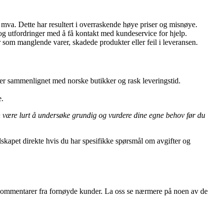
 mva. Dette har resultert i overraskende høye priser og misnøye.
g utfordringer med å få kontakt med kundeservice for hjelp.
om manglende varer, skadede produkter eller feil i leveransen.
er sammenlignet med norske butikker og rask leveringstid.
e.
an være lurt å undersøke grundig og vurdere dine egne behov før du
lskapet direkte hvis du har spesifikke spørsmål om avgifter og
ive kommentarer fra fornøyde kunder. La oss se nærmere på noen av de