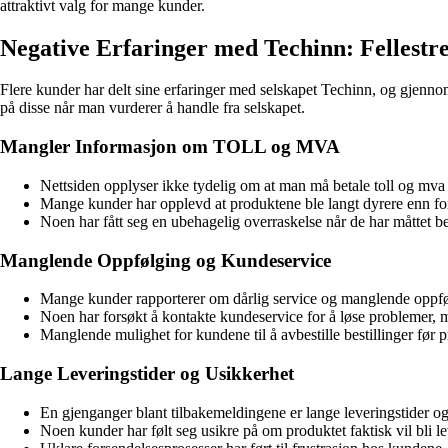
attraktivt valg for mange kunder.
Negative Erfaringer med Techinn: Fellestr
Flere kunder har delt sine erfaringer med selskapet Techinn, og gjen
på disse når man vurderer å handle fra selskapet.
Mangler Informasjon om TOLL og MVA
Nettsiden opplyser ikke tydelig om at man må betale toll og mva i t
Mange kunder har opplevd at produktene ble langt dyrere enn for
Noen har fått seg en ubehagelig overraskelse når de har måttet bet
Manglende Oppfølging og Kundeservice
Mange kunder rapporterer om dårlig service og manglende oppføl
Noen har forsøkt å kontakte kundeservice for å løse problemer, 
Manglende mulighet for kundene til å avbestille bestillinger før 
Lange Leveringstider og Usikkerhet
En gjenganger blant tilbakemeldingene er lange leveringstider 
Noen kunder har følt seg usikre på om produktet faktisk vil bli lev