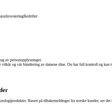
jon
Investering
Bedrifter
ling av personopplysninger.
e vilkår og vår håndtering av dataene dine. Du har full kontroll og kan 
der
knologiprodukter. Basert på tilbakemeldinger fra norske kunder, ser det 