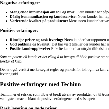
Negative erfaringer:
Manglende informasjon om toll og mva:
Flere kunder har påpe
Dårlig kommunikasjon og kundeservice:
Noen kunder har rapp
Varierende kvalitet på produktene:
Mens noen kunder har vært
Positive erfaringer:
Rimelige priser og rask levering:
Noen kunder har rapportert o
God pakking og kvalitet:
Det har vært tilfeller der kunder har 
Positiv kundeopplevelse:
Enkelte kunder har uttrykt tilfredsh
Som en potensiell kunde er det viktig å ta hensyn til både positive og
foretar et kjøp.
Det er også verdt å merke seg at regler og praksis for toll og mva kan 
leveringstid.
Positive erfaringer med Techinn
Techinn er et selskap som tilbyr et bredt utvalg av produkter, og til t
vanligste temaene blant de positive erfaringene med selskapet:
Rask levering og gode priser