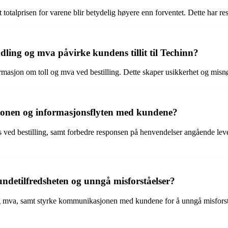
 totalprisen for varene blir betydelig høyere enn forventet. Dette har re
ing og mva påvirke kundens tillit til Techinn?
masjon om toll og mva ved bestilling. Dette skaper usikkerhet og misnøye
jonen og informasjonsflyten med kundene?
 ved bestilling, samt forbedre responsen på henvendelser angående lev
undetilfredsheten og unngå misforståelser?
og mva, samt styrke kommunikasjonen med kundene for å unngå misforstå