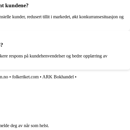
ant kundene?
lle kunder, redusert tillit i markedet, økt konkurransesituasjon og
e?
askere respons på kundehenvendelser og bedre opplæring av
en.no
•
folkeriket.com
•
ARK Bokhandel
•
melde deg av når som helst.