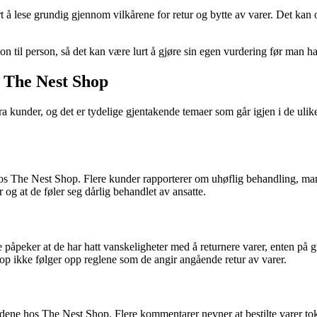
å lese grundig gjennom vilkårene for retur og bytte av varer. Det kan 
son til person, så det kan være lurt å gjøre sin egen vurdering før man ha
 The Nest Shop
fra kunder, og det er tydelige gjentakende temaer som går igjen i de u
hos The Nest Shop. Flere kunder rapporterer om uhøflig behandling, 
og at de føler seg dårlig behandlet av ansatte.
påpeker at de har hatt vanskeligheter med å returnere varer, enten på 
p ikke følger opp reglene som de angir angående retur av varer.
ne hos The Nest Shop. Flere kommentarer nevner at bestilte varer tok l