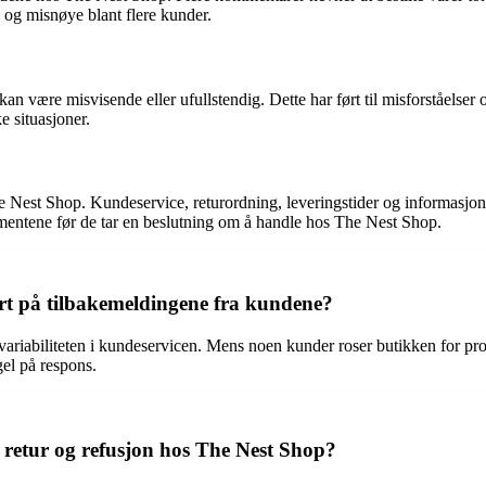
on og misnøye blant flere kunder.
være misvisende eller ufullstendig. Dette har ført til misforståelser og 
e situasjoner.
Nest Shop. Kundeservice, returordning, leveringstider og informasjons
entene før de tar en beslutning om å handle hos The Nest Shop.
rt på tilbakemeldingene fra kundene?
iabiliteten i kundeservicen. Mens noen kunder roser butikken for prof
el på respons.
r retur og refusjon hos The Nest Shop?