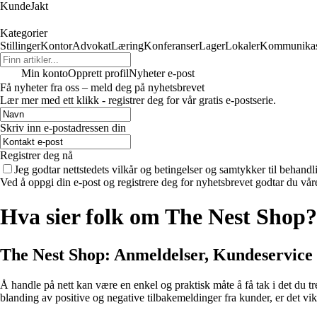
KundeJakt
Kategorier
Stillinger
Kontor
Advokat
Læring
Konferanser
Lager
Lokaler
Kommunikas
Min konto
Opprett profil
Nyheter e-post
Få nyheter fra oss – meld deg på nyhetsbrevet
Lær mer med ett klikk - registrer deg for vår gratis e-postserie.
Skriv inn e-postadressen din
Registrer deg nå
Jeg godtar nettstedets vilkår og betingelser og samtykker til behand
Ved å oppgi din e-post og registrere deg for nyhetsbrevet godtar du vår
Hva sier folk om The Nest Shop?
The Nest Shop: Anmeldelser, Kundeservice 
Å handle på nett kan være en enkel og praktisk måte å få tak i det du t
blanding av positive og negative tilbakemeldinger fra kunder, er det vi