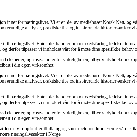
sjon innenfor næringslivet. Vi er en del av mediehuset Norsk Nett, og vå
grundige analyser, praktiske tips og inspirerende historier ønsker vi å
rt til næringslivet. Enten det handler om markedsføring, ledelse, innova
ik, og derfor tilpasser vi innholdet vårt for å møte dine spesifikke behov 
med eksperter, og case-studier fra virkeligheten, tilbyr vi dybdekunnska
delbart i din egen virksomhet.
sjon innenfor næringslivet. Vi er en del av mediehuset Norsk Nett, og vå
grundige analyser, praktiske tips og inspirerende historier ønsker vi å
rt til næringslivet. Enten det handler om markedsføring, ledelse, innova
ik, og derfor tilpasser vi innholdet vårt for å møte dine spesifikke behov 
med eksperter, og case-studier fra virkeligheten, tilbyr vi dybdekunnska
delbart i din egen virksomhet.
ttform. Vi oppfordrer til dialog og samarbeid mellom leserne våre, slik 
rkere næringslivssektor i Norge.