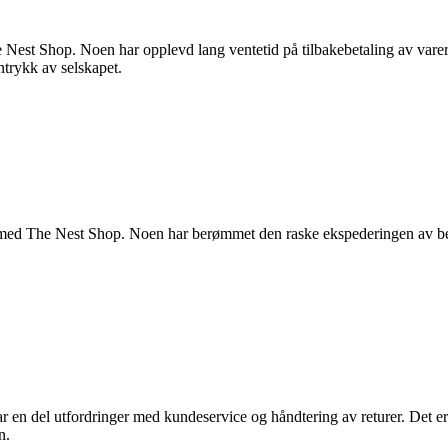
he Nest Shop. Noen har opplevd lang ventetid på tilbakebetaling av vare
nntrykk av selskapet.
r med The Nest Shop. Noen har berømmet den raske ekspederingen av best
r en del utfordringer med kundeservice og håndtering av returer. Det er 
n.