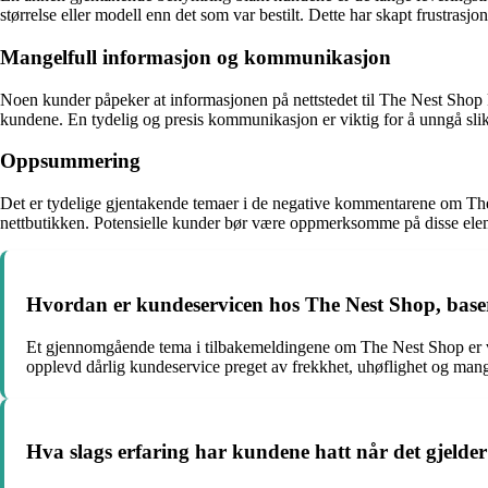
størrelse eller modell enn det som var bestilt. Dette har skapt frustrasj
Mangelfull informasjon og kommunikasjon
Noen kunder påpeker at informasjonen på nettstedet til The Nest Shop kan 
kundene. En tydelig og presis kommunikasjon er viktig for å unngå slik
Oppsummering
Det er tydelige gjentakende temaer i de negative kommentarene om The 
nettbutikken. Potensielle kunder bør være oppmerksomme på disse elem
Hvordan er kundeservicen hos The Nest Shop, base
Et gjennomgående tema i tilbakemeldingene om The Nest Shop er var
opplevd dårlig kundeservice preget av frekkhet, uhøflighet og mang
Hva slags erfaring har kundene hatt når det gjelde