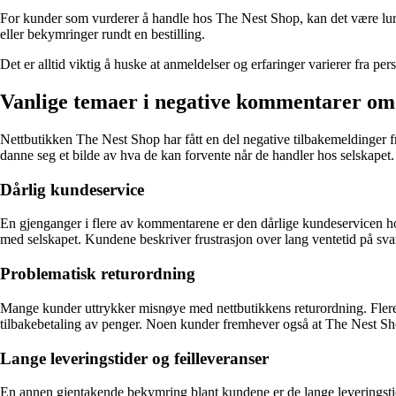
For kunder som vurderer å handle hos The Nest Shop, kan det være lurt 
eller bekymringer rundt en bestilling.
Det er alltid viktig å huske at anmeldelser og erfaringer varierer fra per
Vanlige temaer i negative kommentarer om
Nettbutikken The Nest Shop har fått en del negative tilbakemeldinger 
danne seg et bilde av hva de kan forvente når de handler hos selskapet.
Dårlig kundeservice
En gjenganger i flere av kommentarene er den dårlige kundeservicen 
med selskapet. Kundene beskriver frustrasjon over lang ventetid på svar 
Problematisk returordning
Mange kunder uttrykker misnøye med nettbutikkens returordning. Flere 
tilbakebetaling av penger. Noen kunder fremhever også at The Nest Sho
Lange leveringstider og feilleveranser
En annen gjentakende bekymring blant kundene er de lange leveringstide