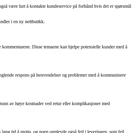
også være lurt å kontakte kundeservice på forhånd hvis det er spørsmål
ndler i en ny nettbutikk.
like kommentarene. Disse temaene kan hjelpe potensielle kunder med å
manglende respons på henvendelser og problemer med å kommunisere
grunn av høye kostnader ved retur eller komplikasjoner med
ang tid å motta, og noen opplevde også feil i leveringen, som feil