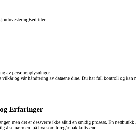
jon
Investering
Bedrifter
ling av personopplysninger.
e vilkår og vår håndtering av dataene dine. Du har full kontroll og kan 
og Erfaringer
renger, men det er dessverre ikke alltid en smidig prosess. En nettbuti
ktig å se nærmere på hva som foregår bak kulissene.