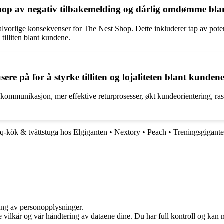
 Shop av negativ tilbakemelding og dårlig omdømme bl
rlige konsekvenser for The Nest Shop. Dette inkluderer tap av potensie
illiten blant kundene.
e på for å styrke tilliten og lojaliteten blant kunden
kommunikasjon, mer effektive returprosesser, økt kundeorientering, r
q-kök & tvättstuga hos Elgiganten
•
Nextory
•
Peach
•
Treningsgigant
ling av personopplysninger.
e vilkår og vår håndtering av dataene dine. Du har full kontroll og kan 