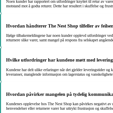
Noen kunder har rapportert om utfordringer knyttet til retur av va
motstand mot å godta returer. Dette har resultert i skuffelse og frus
Hvordan håndterer The Nest Shop tilfeller av feilsen
Ifølge tilbakemeldingene har noen kunder opplevd utfordringer ved m
returnere slike varer, samt mangel på respons fra selskapet angåend
Hvilke utfordringer har kundene møtt med leverin
Kundene har delt ulike erfaringer når det gjelder leveringstider 
leveranser, manglende informasjon om lagerstatus og vanskelighet
Hvordan påvirker mangelen på tydelig kommunikas
Kundenes opplevelse hos The Nest Shop kan påvirkes negativt av m
henvendelser eller returnere varer har uttrykt frustrasjon og skuffel