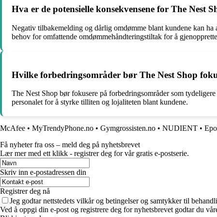
Hva er de potensielle konsekvensene for The Nest
Negativ tilbakemelding og dårlig omdømme blant kundene kan ha alvo
behov for omfattende omdømmehåndteringstiltak for å gjenopprette t
Hvilke forbedringsområder bør The Nest Shop fokuser
The Nest Shop bør fokusere på forbedringsområder som tydeligere 
personalet for å styrke tilliten og lojaliteten blant kundene.
McAfee
•
MyTrendyPhone.no
•
Gymgrossisten.no
•
NUDIENT
•
Epo
Få nyheter fra oss – meld deg på nyhetsbrevet
Lær mer med ett klikk - registrer deg for vår gratis e-postserie.
Skriv inn e-postadressen din
Registrer deg nå
Jeg godtar nettstedets vilkår og betingelser og samtykker til behand
Ved å oppgi din e-post og registrere deg for nyhetsbrevet godtar du vår