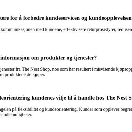
tere for å forbedre kundeservicen og kundeopplevelsen
kommunikasjonen med kundene, effektivisere returprosedyrer, redusere v
ilinformasjon om produkter og tjenester?
ester fra The Nest Shop, noe som har resultert i misvisende kjøpsopplevel
om produktene de kjøper.
eorientering kundenes vilje til å handle hos The Nest 
elen på fleksibilitet og kundeorientering. Kunder som opplever begrensn
 handlemuligheter.