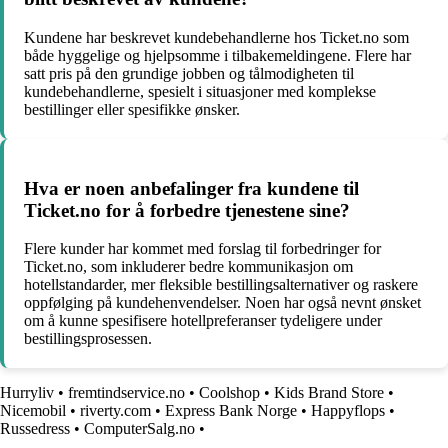
Kundene har beskrevet kundebehandlerne hos Ticket.no som
både hyggelige og hjelpsomme i tilbakemeldingene. Flere har
satt pris på den grundige jobben og tålmodigheten til
kundebehandlerne, spesielt i situasjoner med komplekse
bestillinger eller spesifikke ønsker.
Hva er noen anbefalinger fra kundene til
Ticket.no for å forbedre tjenestene sine?
Flere kunder har kommet med forslag til forbedringer for
Ticket.no, som inkluderer bedre kommunikasjon om
hotellstandarder, mer fleksible bestillingsalternativer og raskere
oppfølging på kundehenvendelser. Noen har også nevnt ønsket
om å kunne spesifisere hotellpreferanser tydeligere under
bestillingsprosessen.
Hurryliv
•
fremtindservice.no
•
Coolshop
•
Kids Brand Store
•
Nicemobil
•
riverty.com
•
Express Bank Norge
•
Happyflops
•
Russedress
•
ComputerSalg.no
•