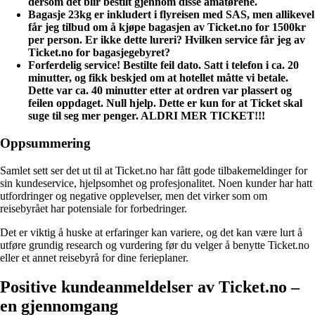
dersom det blir bestilt gjennom disse amatørene.
Bagasje 23kg er inkludert i flyreisen med SAS, men allikevel
får jeg tilbud om å kjøpe bagasjen av Ticket.no for 1500kr
per person. Er ikke dette lureri? Hvilken service får jeg av
Ticket.no for bagasjegebyret?
Forferdelig service! Bestilte feil dato. Satt i telefon i ca. 20
minutter, og fikk beskjed om at hotellet måtte vi betale.
Dette var ca. 40 minutter etter at ordren var plassert og
feilen oppdaget. Null hjelp. Dette er kun for at Ticket skal
suge til seg mer penger. ALDRI MER TICKET!!!
Oppsummering
Samlet sett ser det ut til at Ticket.no har fått gode tilbakemeldinger for
sin kundeservice, hjelpsomhet og profesjonalitet. Noen kunder har hatt
utfordringer og negative opplevelser, men det virker som om
reisebyrået har potensiale for forbedringer.
Det er viktig å huske at erfaringer kan variere, og det kan være lurt å
utføre grundig research og vurdering før du velger å benytte Ticket.no
eller et annet reisebyrå for dine ferieplaner.
Positive kundeanmeldelser av Ticket.no –
en gjennomgang