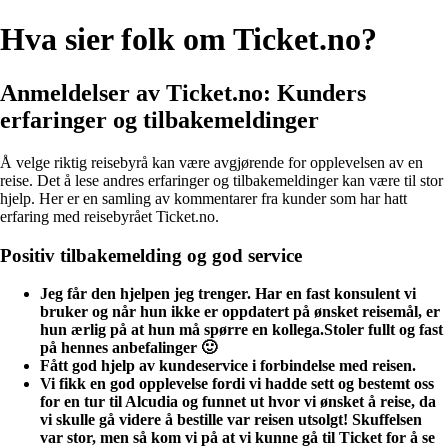
Hva sier folk om Ticket.no?
Anmeldelser av Ticket.no: Kunders
erfaringer og tilbakemeldinger
Å velge riktig reisebyrå kan være avgjørende for opplevelsen av en
reise. Det å lese andres erfaringer og tilbakemeldinger kan være til stor
hjelp. Her er en samling av kommentarer fra kunder som har hatt
erfaring med reisebyrået Ticket.no.
Positiv tilbakemelding og god service
Jeg får den hjelpen jeg trenger. Har en fast konsulent vi
bruker og når hun ikke er oppdatert på ønsket reisemål, er
hun ærlig på at hun må spørre en kollega.Stoler fullt og fast
på hennes anbefalinger 🙂
Fått god hjelp av kundeservice i forbindelse med reisen.
Vi fikk en god opplevelse fordi vi hadde sett og bestemt oss
for en tur til Alcudia og funnet ut hvor vi ønsket å reise, da
vi skulle gå videre å bestille var reisen utsolgt! Skuffelsen
var stor, men så kom vi på at vi kunne gå til Ticket for å se