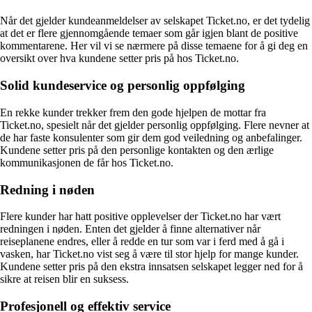
Når det gjelder kundeanmeldelser av selskapet Ticket.no, er det tydelig
at det er flere gjennomgående temaer som går igjen blant de positive
kommentarene. Her vil vi se nærmere på disse temaene for å gi deg en
oversikt over hva kundene setter pris på hos Ticket.no.
Solid kundeservice og personlig oppfølging
En rekke kunder trekker frem den gode hjelpen de mottar fra
Ticket.no, spesielt når det gjelder personlig oppfølging. Flere nevner at
de har faste konsulenter som gir dem god veiledning og anbefalinger.
Kundene setter pris på den personlige kontakten og den ærlige
kommunikasjonen de får hos Ticket.no.
Redning i nøden
Flere kunder har hatt positive opplevelser der Ticket.no har vært
redningen i nøden. Enten det gjelder å finne alternativer når
reiseplanene endres, eller å redde en tur som var i ferd med å gå i
vasken, har Ticket.no vist seg å være til stor hjelp for mange kunder.
Kundene setter pris på den ekstra innsatsen selskapet legger ned for å
sikre at reisen blir en suksess.
Profesjonell og effektiv service