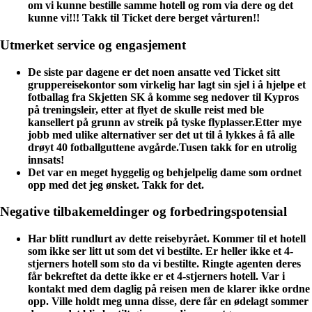
om vi kunne bestille samme hotell og rom via dere og det
kunne vi!!! Takk til Ticket dere berget vårturen!!
Utmerket service og engasjement
De siste par dagene er det noen ansatte ved Ticket sitt
gruppereisekontor som virkelig har lagt sin sjel i å hjelpe et
fotballag fra Skjetten SK å komme seg nedover til Kypros
på treningsleir, etter at flyet de skulle reist med ble
kansellert på grunn av streik på tyske flyplasser.Etter mye
jobb med ulike alternativer ser det ut til å lykkes å få alle
drøyt 40 fotballguttene avgårde.Tusen takk for en utrolig
innsats!
Det var en meget hyggelig og behjelpelig dame som ordnet
opp med det jeg ønsket. Takk for det.
Negative tilbakemeldinger og forbedringspotensial
Har blitt rundlurt av dette reisebyrået. Kommer til et hotell
som ikke ser litt ut som det vi bestilte. Er heller ikke et 4-
stjerners hotell som sto da vi bestilte. Ringte agenten deres
får bekreftet da dette ikke er et 4-stjerners hotell. Var i
kontakt med dem daglig på reisen men de klarer ikke ordne
opp. Ville holdt meg unna disse, dere får en ødelagt sommer