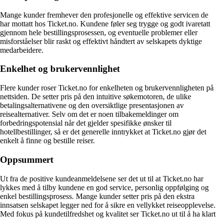
Mange kunder fremhever den profesjonelle og effektive servicen de
har mottatt hos Ticket.no. Kundene føler seg trygge og godt ivaretatt
gjennom hele bestillingsprosessen, og eventuelle problemer eller
misforståelser blir raskt og effektivt håndtert av selskapets dyktige
medarbeidere.
Enkelhet og brukervennlighet
Flere kunder roser Ticket.no for enkelheten og brukervennligheten på
nettsiden. De setter pris på den intuitive søkemotoren, de ulike
betalingsalternativene og den oversiktlige presentasjonen av
reisealternativer. Selv om det er noen tilbakemeldinger om
forbedringspotensial når det gjelder spesifikke ønsker til
hotellbestillinger, så er det generelle inntrykket at Ticket.no gjør det
enkelt å finne og bestille reiser.
Oppsummert
Ut fra de positive kundeanmeldelsene ser det ut til at Ticket.no har
lykkes med å tilby kundene en god service, personlig oppfølging og
enkel bestillingsprosess. Mange kunder setter pris på den ekstra
innsatsen selskapet legger ned for å sikre en vellykket reiseopplevelse.
Med fokus på kundetilfredshet og kvalitet ser Ticket.no ut til å ha klart