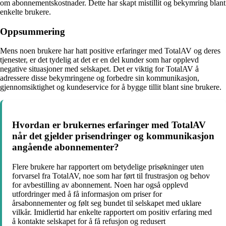
om abonnementskostnader. Dette har skapt mistillit og bekymring blant
enkelte brukere.
Oppsummering
Mens noen brukere har hatt positive erfaringer med TotalAV og deres
tjenester, er det tydelig at det er en del kunder som har opplevd
negative situasjoner med selskapet. Det er viktig for TotalAV å
adressere disse bekymringene og forbedre sin kommunikasjon,
gjennomsiktighet og kundeservice for å bygge tillit blant sine brukere.
Hvordan er brukernes erfaringer med TotalAV
når det gjelder prisendringer og kommunikasjon
angående abonnementer?
Flere brukere har rapportert om betydelige prisøkninger uten
forvarsel fra TotalAV, noe som har ført til frustrasjon og behov
for avbestilling av abonnement. Noen har også opplevd
utfordringer med å få informasjon om priser for
årsabonnementer og følt seg bundet til selskapet med uklare
vilkår. Imidlertid har enkelte rapportert om positiv erfaring med
å kontakte selskapet for å få refusjon og redusert