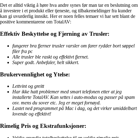
Det er alltid viktig å høre hva andre synes før man tar en beslutning om
å investere i et produkt eller tjeneste, og tilbakemeldinger fra kunder
kan gi uvurderlig innsikt. Her er noen felles temaer vi har sett blant de
positive kommentarene om TotalAV:
Effektiv Beskyttelse og Fjerning av Trusler:
fungerer bra fjerner trusler varsler om farer rydder bort søppel
filer fra pc
Alle trusler ble raskt og effektivt fjernet.
Super godt. Anbefaler, helt sikkert.
Brukervennlighet og Ytelse:
Lettvint og greitt
Har ikke hatt problemer med smart telefonen etter at jeg
installerte TotalAV. Kan settes i auto-modus og passer på spam
osv. mens du sover etc. Jeg er meget fornøyd.
Lastet ned programmet på Mac i dag, og det virker umiddelbart
lovende og effektivt!
Rimelig Pris og Ekstrafunksjoner:
Veldig grundig totalbeskyttelse til en veldig rimelig pris.