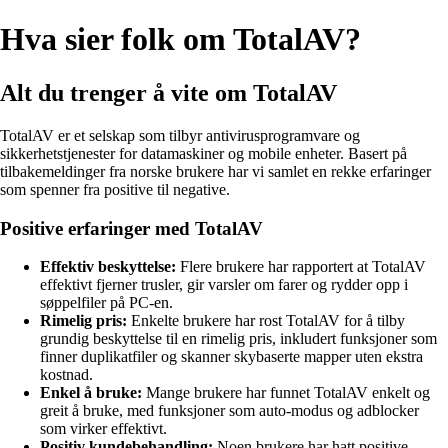
Hva sier folk om TotalAV?
Alt du trenger å vite om TotalAV
TotalAV er et selskap som tilbyr antivirusprogramvare og
sikkerhetstjenester for datamaskiner og mobile enheter. Basert på
tilbakemeldinger fra norske brukere har vi samlet en rekke erfaringer
som spenner fra positive til negative.
Positive erfaringer med TotalAV
Effektiv beskyttelse:
Flere brukere har rapportert at TotalAV
effektivt fjerner trusler, gir varsler om farer og rydder opp i
søppelfiler på PC-en.
Rimelig pris:
Enkelte brukere har rost TotalAV for å tilby
grundig beskyttelse til en rimelig pris, inkludert funksjoner som
finner duplikatfiler og skanner skybaserte mapper uten ekstra
kostnad.
Enkel å bruke:
Mange brukere har funnet TotalAV enkelt og
greit å bruke, med funksjoner som auto-modus og adblocker
som virker effektivt.
Positiv kundebehandling:
Noen brukere har hatt positive