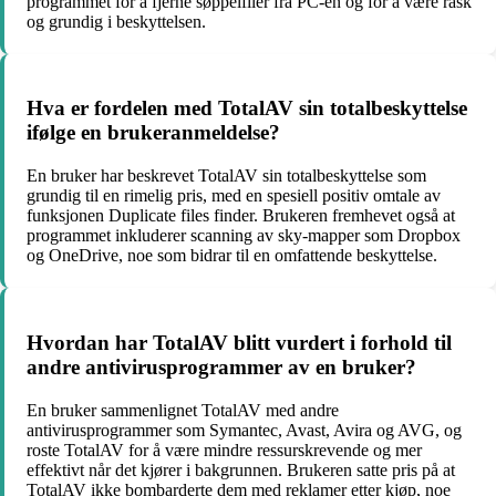
programmet for å fjerne søppelfiler fra PC-en og for å være rask
og grundig i beskyttelsen.
Hva er fordelen med TotalAV sin totalbeskyttelse
ifølge en brukeranmeldelse?
En bruker har beskrevet TotalAV sin totalbeskyttelse som
grundig til en rimelig pris, med en spesiell positiv omtale av
funksjonen Duplicate files finder. Brukeren fremhevet også at
programmet inkluderer scanning av sky-mapper som Dropbox
og OneDrive, noe som bidrar til en omfattende beskyttelse.
Hvordan har TotalAV blitt vurdert i forhold til
andre antivirusprogrammer av en bruker?
En bruker sammenlignet TotalAV med andre
antivirusprogrammer som Symantec, Avast, Avira og AVG, og
roste TotalAV for å være mindre ressurskrevende og mer
effektivt når det kjører i bakgrunnen. Brukeren satte pris på at
TotalAV ikke bombarderte dem med reklamer etter kjøp, noe