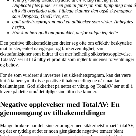
Duplicate files finder er en genial funksjon som hjalp meg med å
bli kvitt overflødig data. I tillegg skanner den også sky-mapper
som Dropbox, OneDrive, etc.
godt antivirusprogram med en adblocker som virker. Anbefales
herfra.
Har kun hørt godt om produktet, derfor valgte jeg dette.
Den positive tilbakemeldingen dreier seg ofte om effektiv beskyttelse
mot trusler, enkel navigasjon og brukervennlighet, samt
ekstrafunksjoner som bidrar til en mer helhetlig sikkerhetsopplevelse.
TotalAV ser ut til å tilby et produkt som møter kundenes forventninger
og behov.
For de som vurderer å investere i et sikkerhetsprogram, kan det være
lurt å ta hensyn til disse positive tilbakemeldingene når man tar
beslutningen. God sikkerhet på nettet er viktig, og TotalAV ser ut til å
levere på dette området ifølge sine tilfredse kunder.
Negative opplevelser med TotalAV: En
gjennomgang av tilbakemeldinger
Mange brukere har delt sine erfaringer med sikkerhetsfirmaet TotalAV,
og det er tydelig at det er noen gjengående negative temaer blant