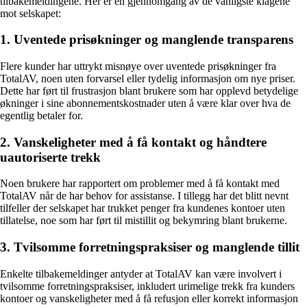
tilbakemeldingene. Her er en gjennomgang av de vanligste klagene
mot selskapet:
1. Uventede prisøkninger og manglende transparens
Flere kunder har uttrykt misnøye over uventede prisøkninger fra
TotalAV, noen uten forvarsel eller tydelig informasjon om nye priser.
Dette har ført til frustrasjon blant brukere som har opplevd betydelige
økninger i sine abonnementskostnader uten å være klar over hva de
egentlig betaler for.
2. Vanskeligheter med å få kontakt og håndtere
uautoriserte trekk
Noen brukere har rapportert om problemer med å få kontakt med
TotalAV når de har behov for assistanse. I tillegg har det blitt nevnt
tilfeller der selskapet har trukket penger fra kundenes kontoer uten
tillatelse, noe som har ført til mistillit og bekymring blant brukerne.
3. Tvilsomme forretningspraksiser og manglende tillit
Enkelte tilbakemeldinger antyder at TotalAV kan være involvert i
tvilsomme forretningspraksiser, inkludert urimelige trekk fra kunders
kontoer og vanskeligheter med å få refusjon eller korrekt informasjon