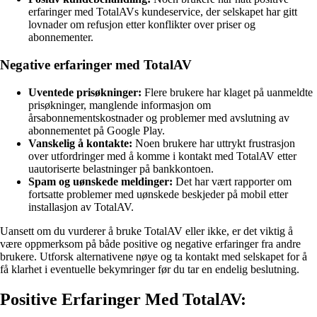
erfaringer med TotalAVs kundeservice, der selskapet har gitt
lovnader om refusjon etter konflikter over priser og
abonnementer.
Negative erfaringer med TotalAV
Uventede prisøkninger:
Flere brukere har klaget på uanmeldte
prisøkninger, manglende informasjon om
årsabonnementskostnader og problemer med avslutning av
abonnementet på Google Play.
Vanskelig å kontakte:
Noen brukere har uttrykt frustrasjon
over utfordringer med å komme i kontakt med TotalAV etter
uautoriserte belastninger på bankkontoen.
Spam og uønskede meldinger:
Det har vært rapporter om
fortsatte problemer med uønskede beskjeder på mobil etter
installasjon av TotalAV.
Uansett om du vurderer å bruke TotalAV eller ikke, er det viktig å
være oppmerksom på både positive og negative erfaringer fra andre
brukere. Utforsk alternativene nøye og ta kontakt med selskapet for å
få klarhet i eventuelle bekymringer før du tar en endelig beslutning.
Positive Erfaringer Med TotalAV: