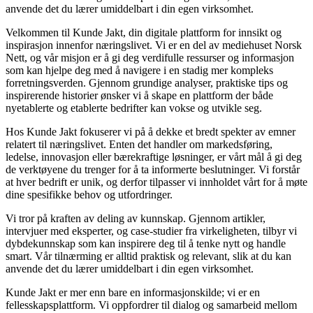
anvende det du lærer umiddelbart i din egen virksomhet.
Velkommen til Kunde Jakt, din digitale plattform for innsikt og
inspirasjon innenfor næringslivet. Vi er en del av mediehuset Norsk
Nett, og vår misjon er å gi deg verdifulle ressurser og informasjon
som kan hjelpe deg med å navigere i en stadig mer kompleks
forretningsverden. Gjennom grundige analyser, praktiske tips og
inspirerende historier ønsker vi å skape en plattform der både
nyetablerte og etablerte bedrifter kan vokse og utvikle seg.
Hos Kunde Jakt fokuserer vi på å dekke et bredt spekter av emner
relatert til næringslivet. Enten det handler om markedsføring,
ledelse, innovasjon eller bærekraftige løsninger, er vårt mål å gi deg
de verktøyene du trenger for å ta informerte beslutninger. Vi forstår
at hver bedrift er unik, og derfor tilpasser vi innholdet vårt for å møte
dine spesifikke behov og utfordringer.
Vi tror på kraften av deling av kunnskap. Gjennom artikler,
intervjuer med eksperter, og case-studier fra virkeligheten, tilbyr vi
dybdekunnskap som kan inspirere deg til å tenke nytt og handle
smart. Vår tilnærming er alltid praktisk og relevant, slik at du kan
anvende det du lærer umiddelbart i din egen virksomhet.
Kunde Jakt er mer enn bare en informasjonskilde; vi er en
fellesskapsplattform. Vi oppfordrer til dialog og samarbeid mellom