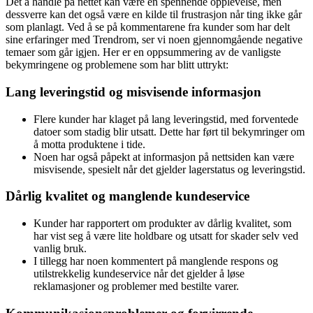
Det å handle på nettet kan være en spennende opplevelse, men
dessverre kan det også være en kilde til frustrasjon når ting ikke går
som planlagt. Ved å se på kommentarene fra kunder som har delt
sine erfaringer med Trendrom, ser vi noen gjennomgående negative
temaer som går igjen. Her er en oppsummering av de vanligste
bekymringene og problemene som har blitt uttrykt:
Lang leveringstid og misvisende informasjon
Flere kunder har klaget på lang leveringstid, med forventede
datoer som stadig blir utsatt. Dette har ført til bekymringer om
å motta produktene i tide.
Noen har også påpekt at informasjon på nettsiden kan være
misvisende, spesielt når det gjelder lagerstatus og leveringstid.
Dårlig kvalitet og manglende kundeservice
Kunder har rapportert om produkter av dårlig kvalitet, som
har vist seg å være lite holdbare og utsatt for skader selv ved
vanlig bruk.
I tillegg har noen kommentert på manglende respons og
utilstrekkelig kundeservice når det gjelder å løse
reklamasjoner og problemer med bestilte varer.