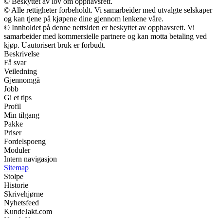
© Beskyttet av lov om opphavsrett.
© Alle rettigheter forbeholdt. Vi samarbeider med utvalgte selskaper
og kan tjene på kjøpene dine gjennom lenkene våre.
© Innholdet på denne nettsiden er beskyttet av opphavsrett. Vi
samarbeider med kommersielle partnere og kan motta betaling ved
kjøp. Uautorisert bruk er forbudt.
Beskrivelse
Få svar
Veiledning
Gjennomgå
Jobb
Gi et tips
Profil
Min tilgang
Pakke
Priser
Fordelspoeng
Moduler
Intern navigasjon
Sitemap
Stolpe
Historie
Skrivehjørne
Nyhetsfeed
KundeJakt.com