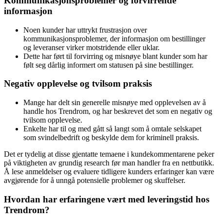
Kommunikasjonsproblemer og forvirrende
informasjon
Noen kunder har uttrykt frustrasjon over
kommunikasjonsproblemer, der informasjon om bestillinger
og leveranser virker motstridende eller uklar.
Dette har ført til forvirring og misnøye blant kunder som har
følt seg dårlig informert om statusen på sine bestillinger.
Negativ opplevelse og tvilsom praksis
Mange har delt sin generelle misnøye med opplevelsen av å
handle hos Trendrom, og har beskrevet det som en negativ og
tvilsom opplevelse.
Enkelte har til og med gått så langt som å omtale selskapet
som svindelbedrift og beskylde dem for kriminell praksis.
Det er tydelig at disse gjentatte temaene i kundekommentarene peker
på viktigheten av grundig research før man handler fra en nettbutikk.
Å lese anmeldelser og evaluere tidligere kunders erfaringer kan være
avgjørende for å unngå potensielle problemer og skuffelser.
Hvordan har erfaringene vært med leveringstid hos
Trendrom?