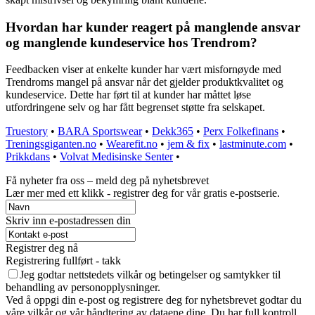
Hvordan har kunder reagert på manglende ansvar
og manglende kundeservice hos Trendrom?
Feedbacken viser at enkelte kunder har vært misfornøyde med
Trendroms mangel på ansvar når det gjelder produktkvalitet og
kundeservice. Dette har ført til at kunder har måttet løse
utfordringene selv og har fått begrenset støtte fra selskapet.
Truestory
•
BARA Sportswear
•
Dekk365
•
Perx Folkefinans
•
Treningsgiganten.no
•
Wearefit.no
•
jem & fix
•
lastminute.com
•
Prikkdans
•
Volvat Medisinske Senter
•
Få nyheter fra oss – meld deg på nyhetsbrevet
Lær mer med ett klikk - registrer deg for vår gratis e-postserie.
Skriv inn e-postadressen din
Registrer deg nå
Registrering fullført - takk
Jeg godtar nettstedets vilkår og betingelser og samtykker til
behandling av personopplysninger.
Ved å oppgi din e-post og registrere deg for nyhetsbrevet godtar du
våre vilkår og vår håndtering av dataene dine. Du har full kontroll