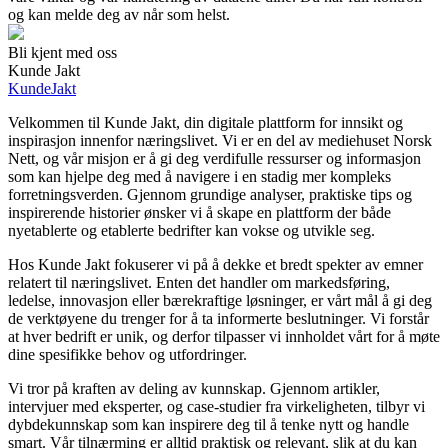
og kan melde deg av når som helst.
Bli kjent med oss
Kunde Jakt
KundeJakt
Velkommen til Kunde Jakt, din digitale plattform for innsikt og
inspirasjon innenfor næringslivet. Vi er en del av mediehuset Norsk
Nett, og vår misjon er å gi deg verdifulle ressurser og informasjon
som kan hjelpe deg med å navigere i en stadig mer kompleks
forretningsverden. Gjennom grundige analyser, praktiske tips og
inspirerende historier ønsker vi å skape en plattform der både
nyetablerte og etablerte bedrifter kan vokse og utvikle seg.
Hos Kunde Jakt fokuserer vi på å dekke et bredt spekter av emner
relatert til næringslivet. Enten det handler om markedsføring,
ledelse, innovasjon eller bærekraftige løsninger, er vårt mål å gi deg
de verktøyene du trenger for å ta informerte beslutninger. Vi forstår
at hver bedrift er unik, og derfor tilpasser vi innholdet vårt for å møte
dine spesifikke behov og utfordringer.
Vi tror på kraften av deling av kunnskap. Gjennom artikler,
intervjuer med eksperter, og case-studier fra virkeligheten, tilbyr vi
dybdekunnskap som kan inspirere deg til å tenke nytt og handle
smart. Vår tilnærming er alltid praktisk og relevant, slik at du kan