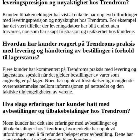
leveringspresisjon og nøyaktighet hos Trendrom?
Kunden tilbakemeldinger har vist at enkelte har opplevd utfordringer
med leveringspresisjon og nøyaktighet hos Trendrom. For eksempel
har det vært tilfeller der leveringsdatoer har blitt endret uten
forvarsel, noe som har skapt frustrasjon og usikkerhet hos kundene.
Hvordan har kunder reagert på Trendroms praksis
med levering og håndtering av bestillinger i forhold
til lagerstatus?
Flere kunder har kommentert på Trendroms praksis med levering og
lagerstatus, spesielt når det gjelder bestillinger av varer som
angivelig er på lager. Noen har opplevd forsinkelser og manglende
overensstemmelse mellom informasjonen på nettstedet og den
faktiske tilgjengeligheten av varene.
Hva slags erfaringer har kunder hatt med
avbestillinger og tilbakebetalinger hos Trendrom?
Noen kunder har delt sine erfaringer med avbestillinger og
tilbakebetalinger hos Trendrom, hvor enkelte har opplevd
utfordringer med å få refundert beløpet etter avbestilling. Dette har
skapt mistrivsel og bekymring blant kundene.