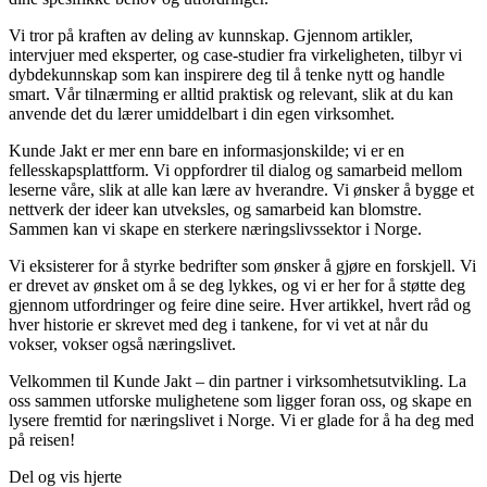
Vi tror på kraften av deling av kunnskap. Gjennom artikler,
intervjuer med eksperter, og case-studier fra virkeligheten, tilbyr vi
dybdekunnskap som kan inspirere deg til å tenke nytt og handle
smart. Vår tilnærming er alltid praktisk og relevant, slik at du kan
anvende det du lærer umiddelbart i din egen virksomhet.
Kunde Jakt er mer enn bare en informasjonskilde; vi er en
fellesskapsplattform. Vi oppfordrer til dialog og samarbeid mellom
leserne våre, slik at alle kan lære av hverandre. Vi ønsker å bygge et
nettverk der ideer kan utveksles, og samarbeid kan blomstre.
Sammen kan vi skape en sterkere næringslivssektor i Norge.
Vi eksisterer for å styrke bedrifter som ønsker å gjøre en forskjell. Vi
er drevet av ønsket om å se deg lykkes, og vi er her for å støtte deg
gjennom utfordringer og feire dine seire. Hver artikkel, hvert råd og
hver historie er skrevet med deg i tankene, for vi vet at når du
vokser, vokser også næringslivet.
Velkommen til Kunde Jakt – din partner i virksomhetsutvikling. La
oss sammen utforske mulighetene som ligger foran oss, og skape en
lysere fremtid for næringslivet i Norge. Vi er glade for å ha deg med
på reisen!
Del og vis hjerte