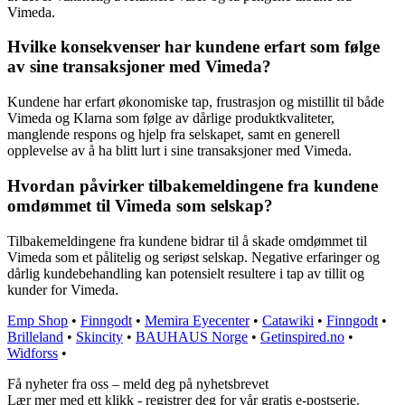
Vimeda.
Hvilke konsekvenser har kundene erfart som følge
av sine transaksjoner med Vimeda?
Kundene har erfart økonomiske tap, frustrasjon og mistillit til både
Vimeda og Klarna som følge av dårlige produktkvaliteter,
manglende respons og hjelp fra selskapet, samt en generell
opplevelse av å ha blitt lurt i sine transaksjoner med Vimeda.
Hvordan påvirker tilbakemeldingene fra kundene
omdømmet til Vimeda som selskap?
Tilbakemeldingene fra kundene bidrar til å skade omdømmet til
Vimeda som et pålitelig og seriøst selskap. Negative erfaringer og
dårlig kundebehandling kan potensielt resultere i tap av tillit og
kunder for Vimeda.
Emp Shop
•
Finngodt
•
Memira Eyecenter
•
Catawiki
•
Finngodt
•
Brilleland
•
Skincity
•
BAUHAUS Norge
•
Getinspired.no
•
Widforss
•
Få nyheter fra oss – meld deg på nyhetsbrevet
Lær mer med ett klikk - registrer deg for vår gratis e-postserie.