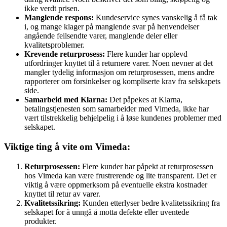
ikke verdt prisen.
Manglende respons:
Kundeservice synes vanskelig å få tak
i, og mange klager på manglende svar på henvendelser
angående feilsendte varer, manglende deler eller
kvalitetsproblemer.
Krevende returprosess:
Flere kunder har opplevd
utfordringer knyttet til å returnere varer. Noen nevner at det
mangler tydelig informasjon om returprosessen, mens andre
rapporterer om forsinkelser og kompliserte krav fra selskapets
side.
Samarbeid med Klarna:
Det påpekes at Klarna,
betalingstjenesten som samarbeider med Vimeda, ikke har
vært tilstrekkelig behjelpelig i å løse kundenes problemer med
selskapet.
Viktige ting å vite om Vimeda:
Returprosessen:
Flere kunder har påpekt at returprosessen
hos Vimeda kan være frustrerende og lite transparent. Det er
viktig å være oppmerksom på eventuelle ekstra kostnader
knyttet til retur av varer.
Kvalitetssikring:
Kunden etterlyser bedre kvalitetssikring fra
selskapet for å unngå å motta defekte eller uventede
produkter.