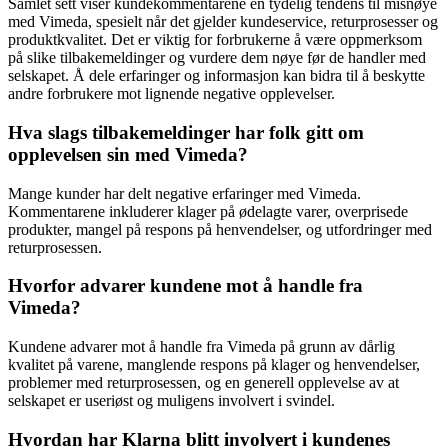
Samlet sett viser kundekommentarene en tydelig tendens til misnøye
med Vimeda, spesielt når det gjelder kundeservice, returprosesser og
produktkvalitet. Det er viktig for forbrukerne å være oppmerksom
på slike tilbakemeldinger og vurdere dem nøye før de handler med
selskapet. Å dele erfaringer og informasjon kan bidra til å beskytte
andre forbrukere mot lignende negative opplevelser.
Hva slags tilbakemeldinger har folk gitt om
opplevelsen sin med Vimeda?
Mange kunder har delt negative erfaringer med Vimeda.
Kommentarene inkluderer klager på ødelagte varer, overprisede
produkter, mangel på respons på henvendelser, og utfordringer med
returprosessen.
Hvorfor advarer kundene mot å handle fra
Vimeda?
Kundene advarer mot å handle fra Vimeda på grunn av dårlig
kvalitet på varene, manglende respons på klager og henvendelser,
problemer med returprosessen, og en generell opplevelse av at
selskapet er useriøst og muligens involvert i svindel.
Hvordan har Klarna blitt involvert i kundenes