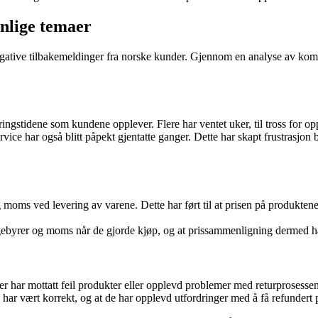
nlige temaer
 negative tilbakemeldinger fra norske kunder. Gjennom en analyse av ko
ngstidene som kundene opplever. Flere har ventet uker, til tross for opp
har også blitt påpekt gjentatte ganger. Dette har skapt frustrasjon bl
g moms ved levering av varene. Dette har ført til at prisen på produkten
byrer og moms når de gjorde kjøp, og at prissammenligning dermed har
under har mottatt feil produkter eller opplevd problemer med returprosesse
har vært korrekt, og at de har opplevd utfordringer med å få refundert 