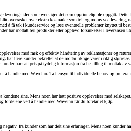
 leveringstider som overstiger det som opprinnelig ble oppgitt. Dette har
litt overrasket over ekstra kostnader som toll og moms ved levering, 
 å få tak i kundeservice og løse eventuelle problemer knyttet til bestil
nder har mottatt feil produkter eller opplevd forsinkelser i leveransen ut
pplevelser med rask og effektiv håndtering av reklamasjoner og returer
 har flere kunder bekreftet at de mottar riktige varer i riktig størrelse.
r kunder har satt pris på tydelig informasjon fra bestilling til mottak av v
rer å handle med Waveinn. Ta hensyn til individuelle behov og preferans
undene sine. Mens noen har hatt positive opplevelser med selskapet, har
 og fordelene ved å handle med Waveinn før du foretar et kjøp.
negativ, fra kunder som har delt sine erfaringer. Mens noen kunder har 