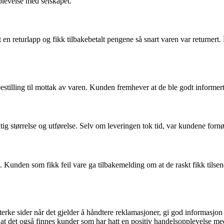
plevelse med selskapet.
t en returlapp og fikk tilbakebetalt pengene så snart varen var returne
bestilling til mottak av varen. Kunden fremhever at de ble godt informe
ktig størrelse og utførelse. Selv om leveringen tok tid, var kundene forn
Kunden som fikk feil vare ga tilbakemelding om at de raskt fikk tilsendt
terke sider når det gjelder å håndtere reklamasjoner, gi god informasjon 
g at det også finnes kunder som har hatt en positiv handelsopplevelse 