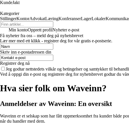
KundeJakt
Kategorier
Stillinger
Kontor
Advokat
Læring
Konferanser
Lager
Lokaler
Kommunikas
Min konto
Opprett profil
Nyheter e-post
Få nyheter fra oss – meld deg på nyhetsbrevet
Lær mer med ett klikk - registrer deg for vår gratis e-postserie.
Skriv inn e-postadressen din
Registrer deg nå
Jeg godtar nettstedets vilkår og betingelser og samtykker til behand
Ved å oppgi din e-post og registrere deg for nyhetsbrevet godtar du vår
Hva sier folk om Waveinn?
Anmeldelser av Waveinn: En oversikt
Waveinn er et selskap som har fått oppmerksomhet fra kunder både posit
når du handler med dem.