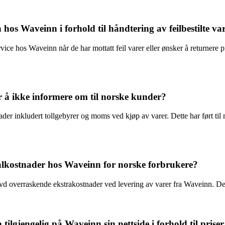
s Waveinn i forhold til håndtering av feilbestilte var
ce hos Waveinn når de har mottatt feil varer eller ønsker å returnere pr
or å ikke informere om til norske kunder?
ader inkludert tollgebyrer og moms ved kjøp av varer. Dette har ført til
alkostnader hos Waveinn for norske forbrukere?
levd overraskende ekstrakostnader ved levering av varer fra Waveinn. Det
jengelig på Waveinn sin nettside i forhold til priser