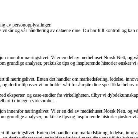
ling av personopplysninger.
e vilkår og vår håndtering av dataene dine. Du har full kontroll og kan 
sjon innenfor næringslivet. Vi er en del av mediehuset Norsk Nett, og vå
grundige analyser, praktiske tips og inspirerende historier ønsker vi å
rt til næringslivet. Enten det handler om markedsføring, ledelse, innova
ik, og derfor tilpasser vi innholdet vårt for å møte dine spesifikke behov 
med eksperter, og case-studier fra virkeligheten, tilbyr vi dybdekunnska
delbart i din egen virksomhet.
sjon innenfor næringslivet. Vi er en del av mediehuset Norsk Nett, og vå
grundige analyser, praktiske tips og inspirerende historier ønsker vi å
rt til næringslivet. Enten det handler om markedsføring, ledelse, innova