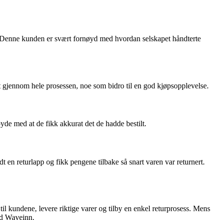
rt. Denne kunden er svært fornøyd med hvordan selskapet håndterte
rt gjennom hele prosessen, noe som bidro til en god kjøpsopplevelse.
øyde med at de fikk akkurat det de hadde bestilt.
 en returlapp og fikk pengene tilbake så snart varen var returnert.
til kundene, levere riktige varer og tilby en enkel returprosess. Mens
med Waveinn.