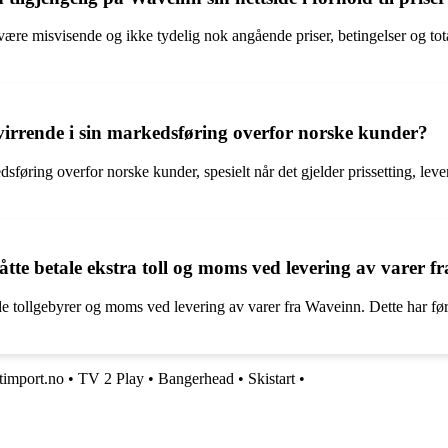
e misvisende og ikke tydelig nok angående priser, betingelser og total
virrende i sin markedsføring overfor norske kunder?
sføring overfor norske kunder, spesielt når det gjelder prissetting, lever
te betale ekstra toll og moms ved levering av varer 
e tollgebyrer og moms ved levering av varer fra Waveinn. Dette har før
timport.no
•
TV 2 Play
•
Bangerhead
•
Skistart
•