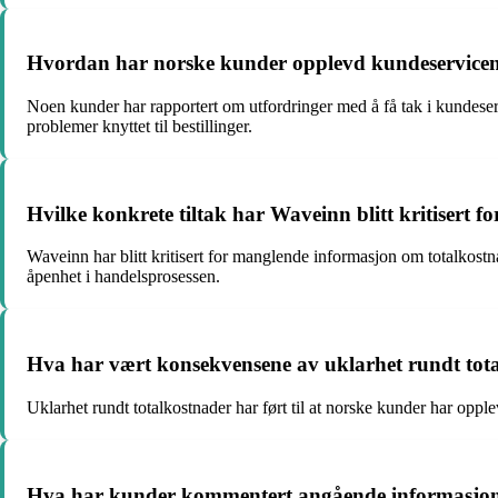
Hvordan har norske kunder opplevd kundeservicen ho
Noen kunder har rapportert om utfordringer med å få tak i kundeservi
problemer knyttet til bestillinger.
Hvilke konkrete tiltak har Waveinn blitt kritisert f
Waveinn har blitt kritisert for manglende informasjon om totalkostn
åpenhet i handelsprosessen.
Hva har vært konsekvensene av uklarhet rundt tot
Uklarhet rundt totalkostnader har ført til at norske kunder har opp
Hva har kunder kommentert angående informasjon tilg