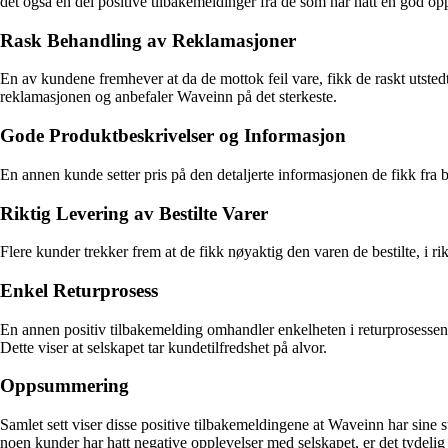
det også en del positive tilbakemeldinger fra de som har hatt en god op
Rask Behandling av Reklamasjoner
En av kundene fremhever at da de mottok feil vare, fikk de raskt utsted
reklamasjonen og anbefaler Waveinn på det sterkeste.
Gode Produktbeskrivelser og Informasjon
En annen kunde setter pris på den detaljerte informasjonen de fikk fra 
Riktig Levering av Bestilte Varer
Flere kunder trekker frem at de fikk nøyaktig den varen de bestilte, i ri
Enkel Returprosess
En annen positiv tilbakemelding omhandler enkelheten i returprosessen. 
Dette viser at selskapet tar kundetilfredshet på alvor.
Oppsummering
Samlet sett viser disse positive tilbakemeldingene at Waveinn har sine s
noen kunder har hatt negative opplevelser med selskapet, er det tydeli