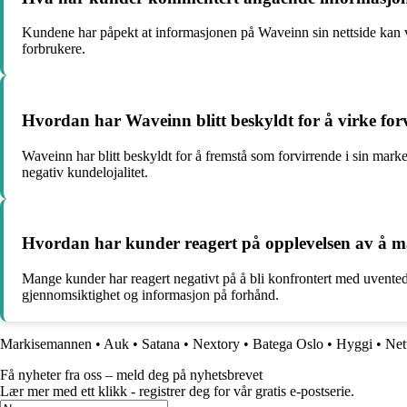
Kundene har påpekt at informasjonen på Waveinn sin nettside kan vær
forbrukere.
Hvordan har Waveinn blitt beskyldt for å virke for
Waveinn har blitt beskyldt for å fremstå som forvirrende i sin marked
negativ kundelojalitet.
Hvordan har kunder reagert på opplevelsen av å måt
Mange kunder har reagert negativt på å bli konfrontert med uvented
gjennomsiktighet og informasjon på forhånd.
Markisemannen
•
Auk
•
Satana
•
Nextory
•
Batega Oslo
•
Hyggi
•
Net
Få nyheter fra oss – meld deg på nyhetsbrevet
Lær mer med ett klikk - registrer deg for vår gratis e-postserie.