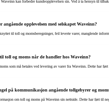
der Waveinn kan forbedre kundeopplevelsen sin. Ved å ta hensyn til til
er angående opplevelsen med selskapet Waveinn?
 knyttet til toll og momsberegninger, feil leverte varer, manglende inf
til toll og moms når de handler hos Waveinn?
moms som må betales ved levering av varer fra Waveinn. Dette har ført 
ngel på kommunikasjon angående tollgebyrer og mom
ormasjon om toll og moms på Waveinn sin nettside. Dette har ført til neg