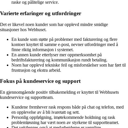
raske og pålitelige service.
Varierte erfaringer og utfordringer
Det er likevel noen kunder som har opplevd mindre smidige
situasjoner hos Webhuset.
En kunde som støtte på problemer med fakturering og flere
kontoer knyttet til samme e-post, nevner utfordringer med å
finne riktig informasjon i systemet.
En annen kunde etterlyser mer oppmerksomhet på
bedriftsfakturering og kommunikasjon rundt betaling.
Noen har opplevd tekniske feil og misforståelser som har ført til
frustrasjon og ekstra arbeid.
Fokus på kundeservice og support
En gjennomgående positiv tilbakemelding er knyttet til Webhusets
kundeservice og supportteam.
Kundene fremhever rask respons både på chat og telefon, med
en opplevelse av å bli ivaretatt og sett.
Personlig oppfølgning, imøtekommende holdning og rask
problemløsning har vært noen av styrkene til supportteamet.
Det vektlegges også at medarbeiderne er vennlige,