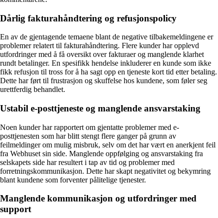
Dårlig fakturahåndtering og refusjonspolicy
En av de gjentagende temaene blant de negative tilbakemeldingene er
problemer relatert til fakturahåndtering. Flere kunder har opplevd
utfordringer med å få oversikt over fakturaer og manglende klarhet
rundt betalinger. En spesifikk hendelse inkluderer en kunde som ikke
fikk refusjon til tross for å ha sagt opp en tjeneste kort tid etter betaling.
Dette har ført til frustrasjon og skuffelse hos kundene, som føler seg
urettferdig behandlet.
Ustabil e-posttjeneste og manglende ansvarstaking
Noen kunder har rapportert om gjentatte problemer med e-
posttjenesten som har blitt stengt flere ganger på grunn av
feilmeldinger om mulig misbruk, selv om det har vært en anerkjent feil
fra Webhuset sin side. Manglende oppfølging og ansvarstaking fra
selskapets side har resultert i tap av tid og problemer med
forretningskommunikasjon. Dette har skapt negativitet og bekymring
blant kundene som forventer pålitelige tjenester.
Manglende kommunikasjon og utfordringer med
support