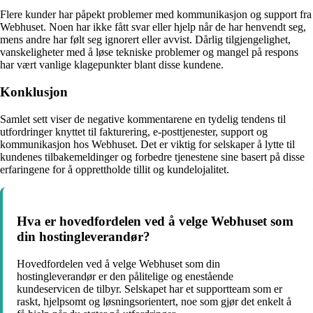
Flere kunder har påpekt problemer med kommunikasjon og support fra
Webhuset. Noen har ikke fått svar eller hjelp når de har henvendt seg,
mens andre har følt seg ignorert eller avvist. Dårlig tilgjengelighet,
vanskeligheter med å løse tekniske problemer og mangel på respons
har vært vanlige klagepunkter blant disse kundene.
Konklusjon
Samlet sett viser de negative kommentarene en tydelig tendens til
utfordringer knyttet til fakturering, e-posttjenester, support og
kommunikasjon hos Webhuset. Det er viktig for selskaper å lytte til
kundenes tilbakemeldinger og forbedre tjenestene sine basert på disse
erfaringene for å opprettholde tillit og kundelojalitet.
Hva er hovedfordelen ved å velge Webhuset som
din hostingleverandør?
Hovedfordelen ved å velge Webhuset som din
hostingleverandør er den pålitelige og enestående
kundeservicen de tilbyr. Selskapet har et supportteam som er
raskt, hjelpsomt og løsningsorientert, noe som gjør det enkelt å