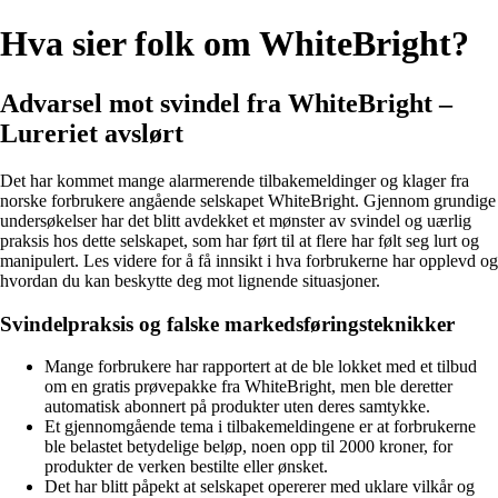
Hva sier folk om WhiteBright?
Advarsel mot svindel fra WhiteBright –
Lureriet avslørt
Det har kommet mange alarmerende tilbakemeldinger og klager fra
norske forbrukere angående selskapet WhiteBright. Gjennom grundige
undersøkelser har det blitt avdekket et mønster av svindel og uærlig
praksis hos dette selskapet, som har ført til at flere har følt seg lurt og
manipulert. Les videre for å få innsikt i hva forbrukerne har opplevd og
hvordan du kan beskytte deg mot lignende situasjoner.
Svindelpraksis og falske markedsføringsteknikker
Mange forbrukere har rapportert at de ble lokket med et tilbud
om en gratis prøvepakke fra WhiteBright, men ble deretter
automatisk abonnert på produkter uten deres samtykke.
Et gjennomgående tema i tilbakemeldingene er at forbrukerne
ble belastet betydelige beløp, noen opp til 2000 kroner, for
produkter de verken bestilte eller ønsket.
Det har blitt påpekt at selskapet opererer med uklare vilkår og