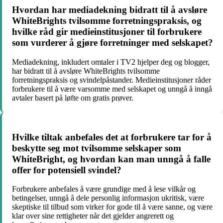
Hvordan har mediadekning bidratt til å avsløre
WhiteBrights tvilsomme forretningspraksis, og
hvilke råd gir medieinstitusjoner til forbrukere
som vurderer å gjøre forretninger med selskapet?
Mediadekning, inkludert omtaler i TV2 hjelper deg og blogger,
har bidratt til å avsløre WhiteBrights tvilsomme
forretningspraksis og svindelpåstander. Medieinstitusjoner råder
forbrukere til å være varsomme med selskapet og unngå å inngå
avtaler basert på løfte om gratis prøver.
Hvilke tiltak anbefales det at forbrukere tar for å
beskytte seg mot tvilsomme selskaper som
WhiteBright, og hvordan kan man unngå å falle
offer for potensiell svindel?
Forbrukere anbefales å være grundige med å lese vilkår og
betingelser, unngå å dele personlig informasjon ukritisk, være
skeptiske til tilbud som virker for gode til å være sanne, og være
klar over sine rettigheter når det gjelder angrerett og