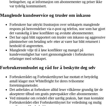
betingelser, og at informasjon om abonnementer og priser ikke
var tydelig kommunisert.
Manglende kundeservice og trusler om inkasso
Forbrukere har uttrykt frustrasjon over selskapets manglende
respons på henvendelser via e-post og telefon, noe som har gjort
det vanskelig å løse konflikter og avslutte abonnementer.
Det har også blitt rapportert om trusler om inkasso og aggressive
påminnelser om betaling selv etter at varer har blitt returnert i
henhold til angreretten.
Manglende vilje til å løse konflikter og mangel på
kundevennlighet har vært gjennomgående i forbrukernes
erfaringer med selskapet.
Forbrukerombudet og råd for å beskytte deg selv
Forbrukerrådet og Forbrukertilsynet har mottatt et betydelig
antall klager mot WhiteBright for deres tvilsomme
forretningsmetoder.
Det anbefales at forbrukere alltid leser vilkårene grundig før de
aksepterer tilbud om gratis prøvepakker eller abonnementer.
Ved mistanke om svindel eller uærlig praksis, bør man kontakte
Forbrukerrådet eller Forbrukertilsynet for veiledning og mulig