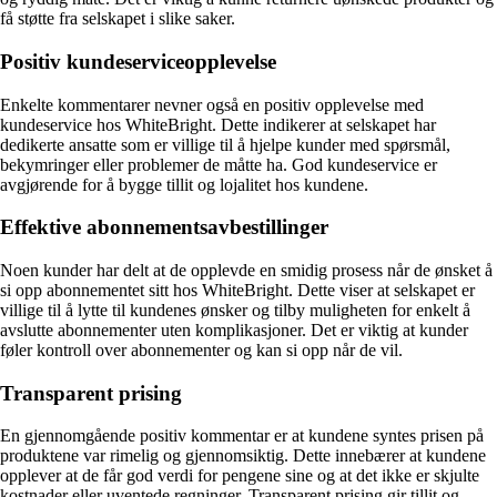
få støtte fra selskapet i slike saker.
Positiv kundeserviceopplevelse
Enkelte kommentarer nevner også en positiv opplevelse med
kundeservice hos WhiteBright. Dette indikerer at selskapet har
dedikerte ansatte som er villige til å hjelpe kunder med spørsmål,
bekymringer eller problemer de måtte ha. God kundeservice er
avgjørende for å bygge tillit og lojalitet hos kundene.
Effektive abonnementsavbestillinger
Noen kunder har delt at de opplevde en smidig prosess når de ønsket å
si opp abonnementet sitt hos WhiteBright. Dette viser at selskapet er
villige til å lytte til kundenes ønsker og tilby muligheten for enkelt å
avslutte abonnementer uten komplikasjoner. Det er viktig at kunder
føler kontroll over abonnementer og kan si opp når de vil.
Transparent prising
En gjennomgående positiv kommentar er at kundene syntes prisen på
produktene var rimelig og gjennomsiktig. Dette innebærer at kundene
opplever at de får god verdi for pengene sine og at det ikke er skjulte
kostnader eller uventede regninger. Transparent prising gir tillit og