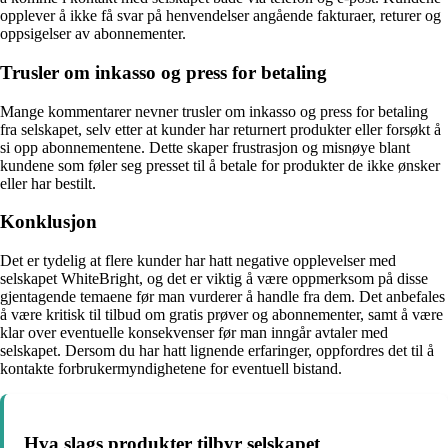
opplever å ikke få svar på henvendelser angående fakturaer, returer og
oppsigelser av abonnementer.
Trusler om inkasso og press for betaling
Mange kommentarer nevner trusler om inkasso og press for betaling
fra selskapet, selv etter at kunder har returnert produkter eller forsøkt å
si opp abonnementene. Dette skaper frustrasjon og misnøye blant
kundene som føler seg presset til å betale for produkter de ikke ønsker
eller har bestilt.
Konklusjon
Det er tydelig at flere kunder har hatt negative opplevelser med
selskapet WhiteBright, og det er viktig å være oppmerksom på disse
gjentagende temaene før man vurderer å handle fra dem. Det anbefales
å være kritisk til tilbud om gratis prøver og abonnementer, samt å være
klar over eventuelle konsekvenser før man inngår avtaler med
selskapet. Dersom du har hatt lignende erfaringer, oppfordres det til å
kontakte forbrukermyndighetene for eventuell bistand.
Hva slags produkter tilbyr selskapet