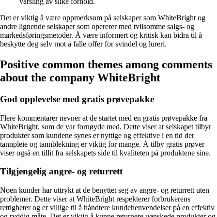
varsling av slike forhold.
Det er viktig å være oppmerksom på selskaper som WhiteBright og
andre lignende selskaper som opererer med tvilsomme salgs- og
markedsføringsmetoder. Å være informert og kritisk kan bidra til å
beskytte deg selv mot å falle offer for svindel og lureri.
Positive common themes among comments
about the company WhiteBright
God opplevelse med gratis prøvepakke
Flere kommentarer nevner at de startet med en gratis prøvepakke fra
WhiteBright, som de var fornøyde med. Dette viser at selskapet tilbyr
produkter som kundene synes er nyttige og effektive i en tid der
tannpleie og tannblekning er viktig for mange. Å tilby gratis prøver
viser også en tillit fra selskapets side til kvaliteten på produktene sine.
Tilgjengelig angre- og returrett
Noen kunder har uttrykt at de benyttet seg av angre- og returrett uten
problemer. Dette viser at WhiteBright respekterer forbrukerens
rettigheter og er villige til å håndtere kundehenvendelser på en effektiv
og ryddig måte. Det er viktig å kunne returnere uønskede produkter og