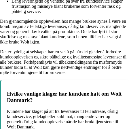
Lang leveringstid og ventetid på svar fra kundeservice skaper
frustrasjon og misnøye blant brukerne som forventer rask og
pålitelig service.
Den gjennomgående opplevelsen hos mange brukere synes å være en
kombinasjon av feilaktige leveranser, dårlig kundeservice, manglende
varer og generelt lav kvalitet på produktene. Dette har ført til stor
skuffelse og misnøye blant kundene, som i noen tilfeller har valgt å
ikke bruke Wolt igjen.
Det er tydelig at selskapet har en vei å gå når det gjelder å forbedre
kundeopplevelsen og sikre pålitelige og kvalitetsmessige leveranser til
alle brukere. Forhåpentligvis vil tilbakemeldingene fra misfornøyde
kunder bidra til at Wolt kan gjøre nødvendige endringer for å bedre
møte forventningene til forbrukerne.
Hvilke vanlige klager har kundene hatt om Wolt
Danmark?
Kundene har klaget på alt fra leveranser til feil adresse, dårlig
kundeservice, ødelagt eller kald mat, manglende varer og
generelt dårlig kundeopplevelse når de har brukt tjenestene til
Wolt Danmark.