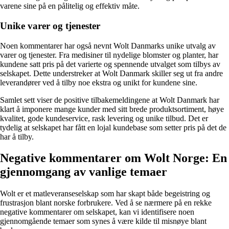
varene sine på en pålitelig og effektiv måte.
Unike varer og tjenester
Noen kommentarer har også nevnt Wolt Danmarks unike utvalg av
varer og tjenester. Fra medisiner til nydelige blomster og planter, har
kundene satt pris på det varierte og spennende utvalget som tilbys av
selskapet. Dette understreker at Wolt Danmark skiller seg ut fra andre
leverandører ved å tilby noe ekstra og unikt for kundene sine.
Samlet sett viser de positive tilbakemeldingene at Wolt Danmark har
klart å imponere mange kunder med sitt brede produktsortiment, høye
kvalitet, gode kundeservice, rask levering og unike tilbud. Det er
tydelig at selskapet har fått en lojal kundebase som setter pris på det de
har å tilby.
Negative kommentarer om Wolt Norge: En
gjennomgang av vanlige temaer
Wolt er et matleveranseselskap som har skapt både begeistring og
frustrasjon blant norske forbrukere. Ved å se nærmere på en rekke
negative kommentarer om selskapet, kan vi identifisere noen
gjennomgående temaer som synes å være kilde til misnøye blant