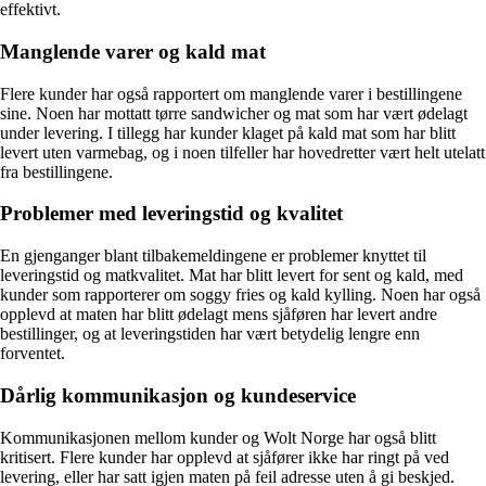
effektivt.
Manglende varer og kald mat
Flere kunder har også rapportert om manglende varer i bestillingene
sine. Noen har mottatt tørre sandwicher og mat som har vært ødelagt
under levering. I tillegg har kunder klaget på kald mat som har blitt
levert uten varmebag, og i noen tilfeller har hovedretter vært helt utelatt
fra bestillingene.
Problemer med leveringstid og kvalitet
En gjenganger blant tilbakemeldingene er problemer knyttet til
leveringstid og matkvalitet. Mat har blitt levert for sent og kald, med
kunder som rapporterer om soggy fries og kald kylling. Noen har også
opplevd at maten har blitt ødelagt mens sjåføren har levert andre
bestillinger, og at leveringstiden har vært betydelig lengre enn
forventet.
Dårlig kommunikasjon og kundeservice
Kommunikasjonen mellom kunder og Wolt Norge har også blitt
kritisert. Flere kunder har opplevd at sjåfører ikke har ringt på ved
levering, eller har satt igjen maten på feil adresse uten å gi beskjed.