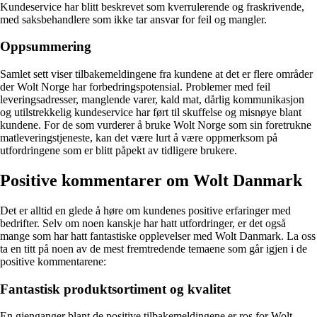
Kundeservice har blitt beskrevet som kverrulerende og fraskrivende,
med saksbehandlere som ikke tar ansvar for feil og mangler.
Oppsummering
Samlet sett viser tilbakemeldingene fra kundene at det er flere områder
der Wolt Norge har forbedringspotensial. Problemer med feil
leveringsadresser, manglende varer, kald mat, dårlig kommunikasjon
og utilstrekkelig kundeservice har ført til skuffelse og misnøye blant
kundene. For de som vurderer å bruke Wolt Norge som sin foretrukne
matleveringstjeneste, kan det være lurt å være oppmerksom på
utfordringene som er blitt påpekt av tidligere brukere.
Positive kommentarer om Wolt Danmark
Det er alltid en glede å høre om kundenes positive erfaringer med
bedrifter. Selv om noen kanskje har hatt utfordringer, er det også
mange som har hatt fantastiske opplevelser med Wolt Danmark. La oss
ta en titt på noen av de mest fremtredende temaene som går igjen i de
positive kommentarene:
Fantastisk produktsortiment og kvalitet
En gjenganger blant de positive tilbakemeldingene er ros for Wolt