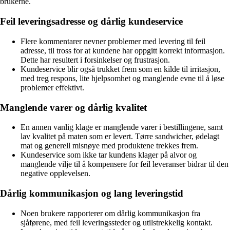
brukerne.
Feil leveringsadresse og dårlig kundeservice
Flere kommentarer nevner problemer med levering til feil
adresse, til tross for at kundene har oppgitt korrekt informasjon.
Dette har resultert i forsinkelser og frustrasjon.
Kundeservice blir også trukket frem som en kilde til irritasjon,
med treg respons, lite hjelpsomhet og manglende evne til å løse
problemer effektivt.
Manglende varer og dårlig kvalitet
En annen vanlig klage er manglende varer i bestillingene, samt
lav kvalitet på maten som er levert. Tørre sandwicher, ødelagt
mat og generell misnøye med produktene trekkes frem.
Kundeservice som ikke tar kundens klager på alvor og
manglende vilje til å kompensere for feil leveranser bidrar til den
negative opplevelsen.
Dårlig kommunikasjon og lang leveringstid
Noen brukere rapporterer om dårlig kommunikasjon fra
sjåførene, med feil leveringssteder og utilstrekkelig kontakt.