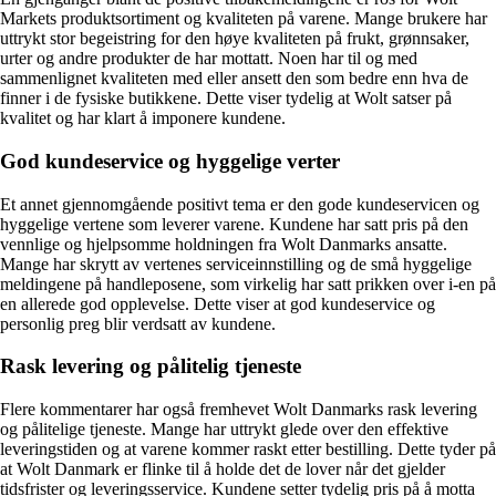
Markets produktsortiment og kvaliteten på varene. Mange brukere har
uttrykt stor begeistring for den høye kvaliteten på frukt, grønnsaker,
urter og andre produkter de har mottatt. Noen har til og med
sammenlignet kvaliteten med eller ansett den som bedre enn hva de
finner i de fysiske butikkene. Dette viser tydelig at Wolt satser på
kvalitet og har klart å imponere kundene.
God kundeservice og hyggelige verter
Et annet gjennomgående positivt tema er den gode kundeservicen og
hyggelige vertene som leverer varene. Kundene har satt pris på den
vennlige og hjelpsomme holdningen fra Wolt Danmarks ansatte.
Mange har skrytt av vertenes serviceinnstilling og de små hyggelige
meldingene på handleposene, som virkelig har satt prikken over i-en på
en allerede god opplevelse. Dette viser at god kundeservice og
personlig preg blir verdsatt av kundene.
Rask levering og pålitelig tjeneste
Flere kommentarer har også fremhevet Wolt Danmarks rask levering
og pålitelige tjeneste. Mange har uttrykt glede over den effektive
leveringstiden og at varene kommer raskt etter bestilling. Dette tyder på
at Wolt Danmark er flinke til å holde det de lover når det gjelder
tidsfrister og leveringsservice. Kundene setter tydelig pris på å motta