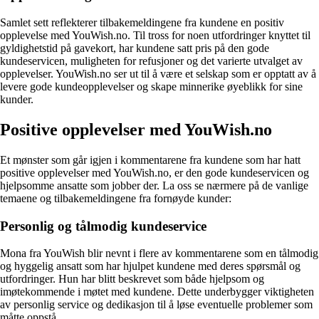
Samlet sett reflekterer tilbakemeldingene fra kundene en positiv
opplevelse med YouWish.no. Til tross for noen utfordringer knyttet til
gyldighetstid på gavekort, har kundene satt pris på den gode
kundeservicen, muligheten for refusjoner og det varierte utvalget av
opplevelser. YouWish.no ser ut til å være et selskap som er opptatt av å
levere gode kundeopplevelser og skape minnerike øyeblikk for sine
kunder.
Positive opplevelser med YouWish.no
Et mønster som går igjen i kommentarene fra kundene som har hatt
positive opplevelser med YouWish.no, er den gode kundeservicen og
hjelpsomme ansatte som jobber der. La oss se nærmere på de vanlige
temaene og tilbakemeldingene fra fornøyde kunder:
Personlig og tålmodig kundeservice
Mona fra YouWish blir nevnt i flere av kommentarene som en tålmodig
og hyggelig ansatt som har hjulpet kundene med deres spørsmål og
utfordringer. Hun har blitt beskrevet som både hjelpsom og
imøtekommende i møtet med kundene. Dette underbygger viktigheten
av personlig service og dedikasjon til å løse eventuelle problemer som
måtte oppstå.