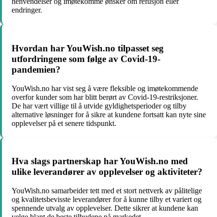
henvendelser og imøtekomme ønsker om refusjon eller
endringer.
Hvordan har YouWish.no tilpasset seg
utfordringene som følge av Covid-19-
pandemien?
YouWish.no har vist seg å være fleksible og imøtekommende
overfor kunder som har blitt berørt av Covid-19-restriksjoner.
De har vært villige til å utvide gyldighetsperioder og tilby
alternative løsninger for å sikre at kundene fortsatt kan nyte sine
opplevelser på et senere tidspunkt.
Hva slags partnerskap har YouWish.no med
ulike leverandører av opplevelser og aktiviteter?
YouWish.no samarbeider tett med et stort nettverk av pålitelige
og kvalitetsbevisste leverandører for å kunne tilby et variert og
spennende utvalg av opplevelser. Dette sikrer at kundene kan
velge blant de beste tilbudene på markedet.