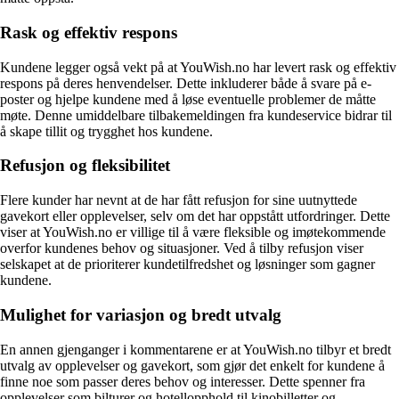
Rask og effektiv respons
Kundene legger også vekt på at YouWish.no har levert rask og effektiv
respons på deres henvendelser. Dette inkluderer både å svare på e-
poster og hjelpe kundene med å løse eventuelle problemer de måtte
møte. Denne umiddelbare tilbakemeldingen fra kundeservice bidrar til
å skape tillit og trygghet hos kundene.
Refusjon og fleksibilitet
Flere kunder har nevnt at de har fått refusjon for sine uutnyttede
gavekort eller opplevelser, selv om det har oppstått utfordringer. Dette
viser at YouWish.no er villige til å være fleksible og imøtekommende
overfor kundenes behov og situasjoner. Ved å tilby refusjon viser
selskapet at de prioriterer kundetilfredshet og løsninger som gagner
kundene.
Mulighet for variasjon og bredt utvalg
En annen gjenganger i kommentarene er at YouWish.no tilbyr et bredt
utvalg av opplevelser og gavekort, som gjør det enkelt for kundene å
finne noe som passer deres behov og interesser. Dette spenner fra
opplevelser som bilturer og hotellopphold til kinobilletter og