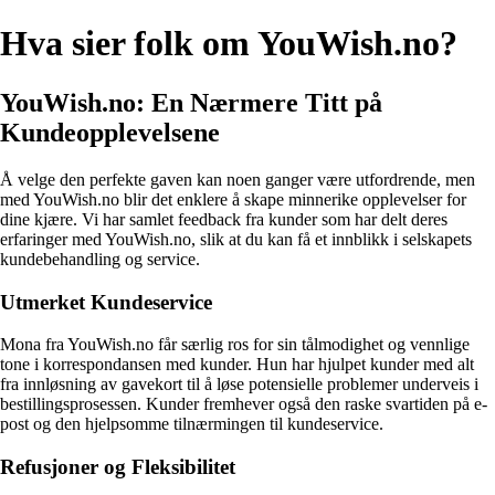
Hva sier folk om YouWish.no?
YouWish.no: En Nærmere Titt på
Kundeopplevelsene
Å velge den perfekte gaven kan noen ganger være utfordrende, men
med YouWish.no blir det enklere å skape minnerike opplevelser for
dine kjære. Vi har samlet feedback fra kunder som har delt deres
erfaringer med YouWish.no, slik at du kan få et innblikk i selskapets
kundebehandling og service.
Utmerket Kundeservice
Mona fra YouWish.no får særlig ros for sin tålmodighet og vennlige
tone i korrespondansen med kunder. Hun har hjulpet kunder med alt
fra innløsning av gavekort til å løse potensielle problemer underveis i
bestillingsprosessen. Kunder fremhever også den raske svartiden på e-
post og den hjelpsomme tilnærmingen til kundeservice.
Refusjoner og Fleksibilitet