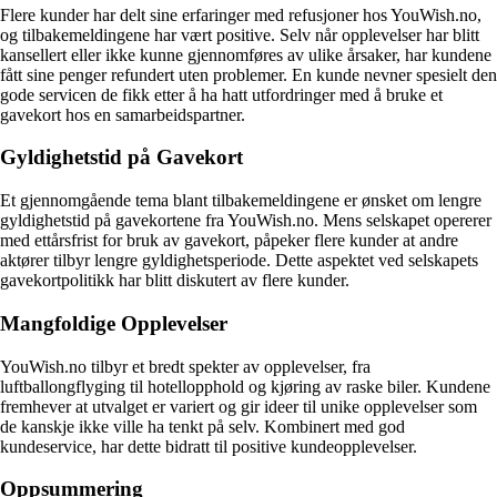
Flere kunder har delt sine erfaringer med refusjoner hos YouWish.no,
og tilbakemeldingene har vært positive. Selv når opplevelser har blitt
kansellert eller ikke kunne gjennomføres av ulike årsaker, har kundene
fått sine penger refundert uten problemer. En kunde nevner spesielt den
gode servicen de fikk etter å ha hatt utfordringer med å bruke et
gavekort hos en samarbeidspartner.
Gyldighetstid på Gavekort
Et gjennomgående tema blant tilbakemeldingene er ønsket om lengre
gyldighetstid på gavekortene fra YouWish.no. Mens selskapet opererer
med ettårsfrist for bruk av gavekort, påpeker flere kunder at andre
aktører tilbyr lengre gyldighetsperiode. Dette aspektet ved selskapets
gavekortpolitikk har blitt diskutert av flere kunder.
Mangfoldige Opplevelser
YouWish.no tilbyr et bredt spekter av opplevelser, fra
luftballongflyging til hotellopphold og kjøring av raske biler. Kundene
fremhever at utvalget er variert og gir ideer til unike opplevelser som
de kanskje ikke ville ha tenkt på selv. Kombinert med god
kundeservice, har dette bidratt til positive kundeopplevelser.
Oppsummering