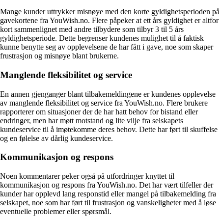
Mange kunder uttrykker misnøye med den korte gyldighetsperioden på
gavekortene fra YouWish.no. Flere påpeker at ett års gyldighet er altfor
kort sammenlignet med andre tilbydere som tilbyr 3 til 5 års
gyldighetsperiode. Dette begrenser kundenes mulighet til å faktisk
kunne benytte seg av opplevelsene de har fått i gave, noe som skaper
frustrasjon og misnøye blant brukerne.
Manglende fleksibilitet og service
En annen gjenganger blant tilbakemeldingene er kundenes opplevelse
av manglende fleksibilitet og service fra YouWish.no. Flere brukere
rapporterer om situasjoner der de har hatt behov for bistand eller
endringer, men har møtt motstand og lite vilje fra selskapets
kundeservice til å imøtekomme deres behov. Dette har ført til skuffelse
og en følelse av dårlig kundeservice.
Kommunikasjon og respons
Noen kommentarer peker også på utfordringer knyttet til
kommunikasjon og respons fra YouWish.no. Det har vært tilfeller der
kunder har opplevd lang responstid eller mangel på tilbakemelding fra
selskapet, noe som har ført til frustrasjon og vanskeligheter med å løse
eventuelle problemer eller spørsmål.