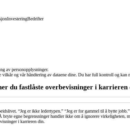
jon
Investering
Bedrifter
ling av personopplysninger.
e vilkår og vår håndtering av dataene dine. Du har full kontroll og kan 
er du fastlåste overbevisninger i karrieren
slivet. “Jeg er ikke ledertypen.” “Jeg er for gammel til å bytte jobb.” “
. Å bryte egne begrensninger handler ikke om å ignorere virkeligheten, 
visninger i karrieren din.