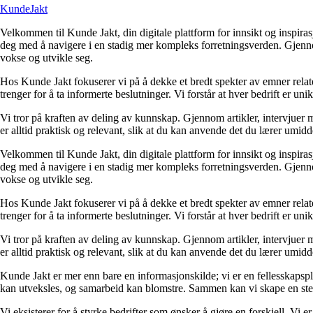
KundeJakt
Velkommen til Kunde Jakt, din digitale plattform for innsikt og inspira
deg med å navigere i en stadig mer kompleks forretningsverden. Gjennom 
vokse og utvikle seg.
Hos Kunde Jakt fokuserer vi på å dekke et bredt spekter av emner relate
trenger for å ta informerte beslutninger. Vi forstår at hver bedrift er un
Vi tror på kraften av deling av kunnskap. Gjennom artikler, intervjuer 
er alltid praktisk og relevant, slik at du kan anvende det du lærer umid
Velkommen til Kunde Jakt, din digitale plattform for innsikt og inspira
deg med å navigere i en stadig mer kompleks forretningsverden. Gjennom 
vokse og utvikle seg.
Hos Kunde Jakt fokuserer vi på å dekke et bredt spekter av emner relate
trenger for å ta informerte beslutninger. Vi forstår at hver bedrift er un
Vi tror på kraften av deling av kunnskap. Gjennom artikler, intervjuer 
er alltid praktisk og relevant, slik at du kan anvende det du lærer umid
Kunde Jakt er mer enn bare en informasjonskilde; vi er en fellesskapspla
kan utveksles, og samarbeid kan blomstre. Sammen kan vi skape en ste
Vi eksisterer for å styrke bedrifter som ønsker å gjøre en forskjell. Vi 