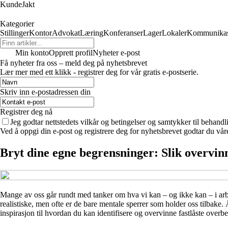
KundeJakt
Kategorier
Stillinger
Kontor
Advokat
Læring
Konferanser
Lager
Lokaler
Kommunikas
Min konto
Opprett profil
Nyheter e-post
Få nyheter fra oss – meld deg på nyhetsbrevet
Lær mer med ett klikk - registrer deg for vår gratis e-postserie.
Skriv inn e-postadressen din
Registrer deg nå
Jeg godtar nettstedets vilkår og betingelser og samtykker til behand
Ved å oppgi din e-post og registrere deg for nyhetsbrevet godtar du vår
Bryt dine egne begrensninger: Slik overvinn
Mange av oss går rundt med tanker om hva vi kan – og ikke kan – i arbeid
realistiske, men ofte er de bare mentale sperrer som holder oss tilbake
inspirasjon til hvordan du kan identifisere og overvinne fastlåste overbe