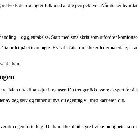
 nettverk der du møter folk med andre perspektiver. Når du ser hvordan a
r handling – og gjentakelse. Start med små skritt som utfordrer komfort
ta ordet på et teammøte. Hvis du føler du ikke er ledermateriale, ta ans
hva du kan.
angen
ære. Men utvikling skjer i nyanser. Du trenger ikke være ekspert for å ta 
er av deg selv og finner ut hva du egentlig vil med karrieren din.
ver din egen fortelling. Du kan ikke alltid styre hvilke muligheter s