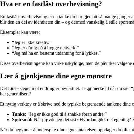
Hva er en fastlåst overbevisning?
En fastlåst overbevisning er en tanke du har gjentatt så mange ganger at
blir den en del av identiteten din – og dermed vanskelig å stille spørsmå
Eksempler kan være:
“Jeg er ikke kreativ.”
“Jeg er dårlig på å bygge nettverk.”
“Jeg må ha en bestemt utdanning for å lykkes.”
Disse overbevisningene kan virke uskyldige, men de påvirker valgene di
Lær å gjenkjenne dine egne mønstre
Det første steget mot endring er bevissthet. Legg merke til når du sier 
har generalisert?
Et nyttig verktøy er å skrive ned de typiske begrensende tankene dine o
Tanke:
“Jeg er ikke god til å snakke foran andre.”
Spørsmål:
Når prøvde jeg det sist? Hvordan gikk det egentlig? 
Når du begynner å undersøke dine egne antakelser, oppdager du ofte at 