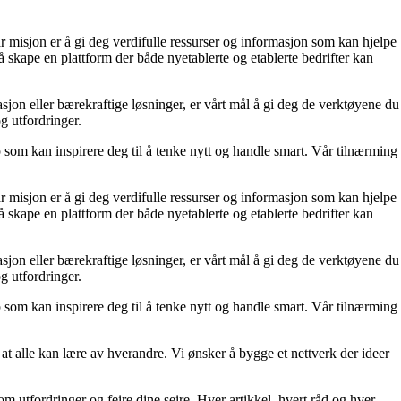
r misjon er å gi deg verdifulle ressurser og informasjon som kan hjelpe
 skape en plattform der både nyetablerte og etablerte bedrifter kan
sjon eller bærekraftige løsninger, er vårt mål å gi deg de verktøyene du
og utfordringer.
p som kan inspirere deg til å tenke nytt og handle smart. Vår tilnærming
r misjon er å gi deg verdifulle ressurser og informasjon som kan hjelpe
 skape en plattform der både nyetablerte og etablerte bedrifter kan
sjon eller bærekraftige løsninger, er vårt mål å gi deg de verktøyene du
og utfordringer.
p som kan inspirere deg til å tenke nytt og handle smart. Vår tilnærming
at alle kan lære av hverandre. Vi ønsker å bygge et nettverk der ideer
nom utfordringer og feire dine seire. Hver artikkel, hvert råd og hver