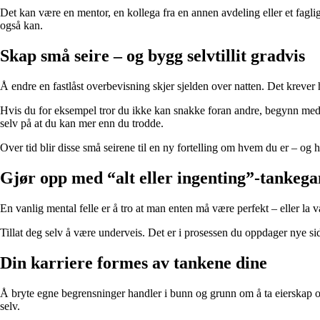
Det kan være en mentor, en kollega fra en annen avdeling eller et faglig
også kan.
Skap små seire – og bygg selvtillit gradvis
Å endre en fastlåst overbevisning skjer sjelden over natten. Det kreve
Hvis du for eksempel tror du ikke kan snakke foran andre, begynn med å 
selv på at du kan mer enn du trodde.
Over tid blir disse små seirene til en ny fortelling om hvem du er – og 
Gjør opp med “alt eller ingenting”-tankeg
En vanlig mental felle er å tro at man enten må være perfekt – eller la v
Tillat deg selv å være underveis. Det er i prosessen du oppdager nye sid
Din karriere formes av tankene dine
Å bryte egne begrensninger handler i bunn og grunn om å ta eierskap o
selv.