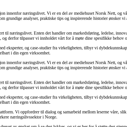
sjon innenfor næringslivet. Vi er en del av mediehuset Norsk Nett, og vå
grundige analyser, praktiske tips og inspirerende historier ønsker vi å
rt til næringslivet. Enten det handler om markedsføring, ledelse, innova
ik, og derfor tilpasser vi innholdet vårt for å møte dine spesifikke behov 
med eksperter, og case-studier fra virkeligheten, tilbyr vi dybdekunnska
delbart i din egen virksomhet.
sjon innenfor næringslivet. Vi er en del av mediehuset Norsk Nett, og vå
grundige analyser, praktiske tips og inspirerende historier ønsker vi å
rt til næringslivet. Enten det handler om markedsføring, ledelse, innova
ik, og derfor tilpasser vi innholdet vårt for å møte dine spesifikke behov 
med eksperter, og case-studier fra virkeligheten, tilbyr vi dybdekunnska
delbart i din egen virksomhet.
ttform. Vi oppfordrer til dialog og samarbeid mellom leserne våre, slik 
rkere næringslivssektor i Norge.
er drevet av ønsket om å se deg lykkes, og vi er her for å støtte deg gjen