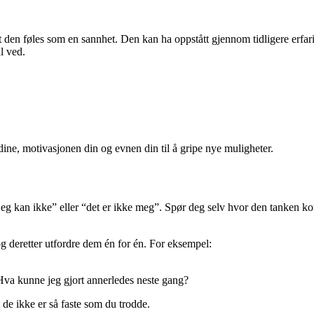
 den føles som en sannhet. Den kan ha oppstått gjennom tidligere erfarin
l ved.
ne, motivasjonen din og evnen din til å gripe nye muligheter.
“jeg kan ikke” eller “det er ikke meg”. Spør deg selv hvor den tanken ko
g deretter utfordre dem én for én. For eksempel:
Hva kunne jeg gjort annerledes neste gang?
de ikke er så faste som du trodde.