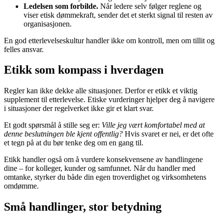
Ledelsen som forbilde.
Når ledere selv følger reglene og
viser etisk dømmekraft, sender det et sterkt signal til resten av
organisasjonen.
En god etterlevelseskultur handler ikke om kontroll, men om tillit og
felles ansvar.
Etikk som kompass i hverdagen
Regler kan ikke dekke alle situasjoner. Derfor er etikk et viktig
supplement til etterlevelse. Etiske vurderinger hjelper deg å navigere
i situasjoner der regelverket ikke gir et klart svar.
Et godt spørsmål å stille seg er:
Ville jeg vært komfortabel med at
denne beslutningen ble kjent offentlig?
Hvis svaret er nei, er det ofte
et tegn på at du bør tenke deg om en gang til.
Etikk handler også om å vurdere konsekvensene av handlingene
dine – for kolleger, kunder og samfunnet. Når du handler med
omtanke, styrker du både din egen troverdighet og virksomhetens
omdømme.
Små handlinger, stor betydning