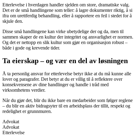
Etterlevelse i hverdagen handler sjelden om store, dramatiske valg.
Det er de små handlingene som teller: å lagre dokumenter riktig, å si
ifra om urettferdig behandling, eller å rapportere en feil i stedet for å
skjule den.
Disse små handlingene kan virke ubetydelige der og da, men til
sammen skaper de en kultur der integritet og ansvarlighet er normen.
Og det er nettopp en slik kultur som gjør en organisasjon robust –
både i gode og krevende tider.
Ta eierskap – og vær en del av løsningen
Å ta personlig ansvar for etterlevelse betyr ikke at du må kunne alle
lover og paragrafer. Det betyr at du er villig til å reflektere over
konsekvensene av dine handlinger og handle i tråd med
virksomhetens verdier.
Når du gjør det, blir du ikke bare en medarbeider som følger reglene
– du blir en aktiv bidragsyter til en arbeidsplass der tillit, respekt og
redelighet er grunnmuren.
Advokat
Advokat
Etterlevelse