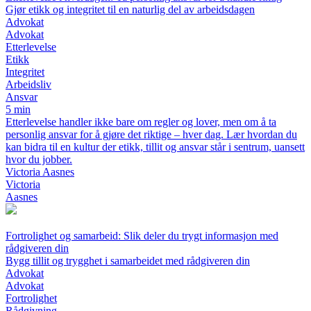
Gjør etikk og integritet til en naturlig del av arbeidsdagen
Advokat
Advokat
Etterlevelse
Etikk
Integritet
Arbeidsliv
Ansvar
5 min
Etterlevelse handler ikke bare om regler og lover, men om å ta
personlig ansvar for å gjøre det riktige – hver dag. Lær hvordan du
kan bidra til en kultur der etikk, tillit og ansvar står i sentrum, uansett
hvor du jobber.
Victoria Aasnes
Victoria
Aasnes
Fortrolighet og samarbeid: Slik deler du trygt informasjon med
rådgiveren din
Bygg tillit og trygghet i samarbeidet med rådgiveren din
Advokat
Advokat
Fortrolighet
Rådgivning