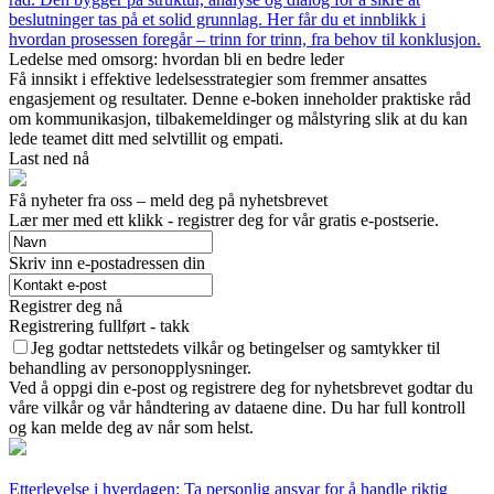
beslutninger tas på et solid grunnlag. Her får du et innblikk i
hvordan prosessen foregår – trinn for trinn, fra behov til konklusjon.
Ledelse med omsorg: hvordan bli en bedre leder
Få innsikt i effektive ledelsesstrategier som fremmer ansattes
engasjement og resultater. Denne e-boken inneholder praktiske råd
om kommunikasjon, tilbakemeldinger og målstyring slik at du kan
lede teamet ditt med selvtillit og empati.
Last ned nå
Få nyheter fra oss – meld deg på nyhetsbrevet
Lær mer med ett klikk - registrer deg for vår gratis e-postserie.
Skriv inn e-postadressen din
Registrer deg nå
Registrering fullført - takk
Jeg godtar nettstedets vilkår og betingelser og samtykker til
behandling av personopplysninger.
Ved å oppgi din e-post og registrere deg for nyhetsbrevet godtar du
våre vilkår og vår håndtering av dataene dine. Du har full kontroll
og kan melde deg av når som helst.
Etterlevelse i hverdagen: Ta personlig ansvar for å handle riktig