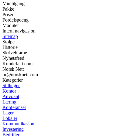
Min tilgang
Pakke
Priser
Fordelspoeng
Moduler
Intern navigasjon
Sitemap
Stolpe
Historie
Skrivehjørne
Nyhetsfeed
KundeJakt.com
Norsk Nett
pr@norsknett.com
Kategorier
Stillinger
Kontor
Advokat
Læring
Konferanser
Lager
Lokaler
Kommunikasjon
Investering
Bedrifter