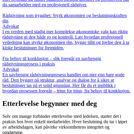
du samarbeider med en profesjonell rådgiver.
Rådgivning som trygghet: Styrk økonomien og beslutningskraften
din
Advokat
I en verden med stadig mer komplekse økonomiske valg kan riktig
rådgivning gi deg både ro og kontroll. Lær hvordan profesjonell
veiledning kan styrke økonomien din, bygge tillit og hjelpe deg å ta
kloke beslutninger for fremtiden.
Fra behov til konklusjon – slik foregår en uavhengig
rådgivningsprosess i praksis
Advokat
En uavhengig rådgivningsprosess handler om mer enn bare gode
råd. Den bygger på struktur, analyse og dialog for å sikre at
beslutninger tas på et solid grunnlag. Her får du et innblikk i
hvordan prosessen foregår – trinn for trinn, fra behov til konklusjon.
Etterlevelse begynner med deg
Selv om mange forbinder etterlevelse med ledelsen, starter det i
praksis hos hver enkelt medarbeider. Hver beslutning du tar i løpet
av arbeidsdagen, kan påvirke virksomhetens integritet og
omdømme.