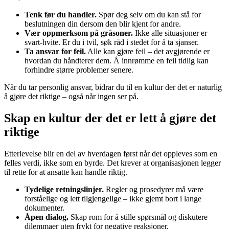
Tenk før du handler.
Spør deg selv om du kan stå for
beslutningen din dersom den blir kjent for andre.
Vær oppmerksom på gråsoner.
Ikke alle situasjoner er
svart-hvite. Er du i tvil, søk råd i stedet for å ta sjanser.
Ta ansvar for feil.
Alle kan gjøre feil – det avgjørende er
hvordan du håndterer dem. Å innrømme en feil tidlig kan
forhindre større problemer senere.
Når du tar personlig ansvar, bidrar du til en kultur der det er naturlig
å gjøre det riktige – også når ingen ser på.
Skap en kultur der det er lett å gjøre det
riktige
Etterlevelse blir en del av hverdagen først når det oppleves som en
felles verdi, ikke som en byrde. Det krever at organisasjonen legger
til rette for at ansatte kan handle riktig.
Tydelige retningslinjer.
Regler og prosedyrer må være
forståelige og lett tilgjengelige – ikke gjemt bort i lange
dokumenter.
Åpen dialog.
Skap rom for å stille spørsmål og diskutere
dilemmaer uten frykt for negative reaksjoner.