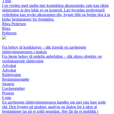
3 min
I en verden med stadig mer komplekse økonomiske valg kan riktig
rådgivning gi deg både ro og kontroll. Lær hvordan profesjonell
veiledning kan styrke økonomien din, bygge tillit og hjelpe deg å ta
kloke beslutninger for fremtiden.
Rhea Pedersen
Rhea
Pedersen
Fra behov til konklusjon – slik foregår en uavhengig
rådgivningsprosess i praksis
Fra første behov til endelig anbefaling – slik sikres objektiv og
verdiskapende rådgivning
Advokat
Advokat
Rådgivning
Beslutningsstøtte
Strategi
Uavhengighet
Prosess
6 min
En uavhengig rådgivningsprosess handler om mer enn bare gode
råd. Den bygger på struktur, analyse og dialog for å sikre at
beslutninger tas på et solid grunnlag. Her får du et innblikk i