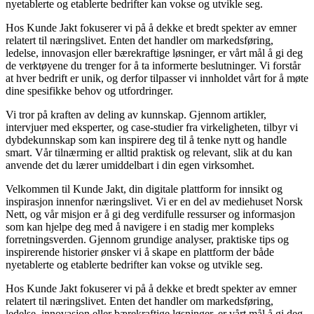
nyetablerte og etablerte bedrifter kan vokse og utvikle seg.
Hos Kunde Jakt fokuserer vi på å dekke et bredt spekter av emner
relatert til næringslivet. Enten det handler om markedsføring,
ledelse, innovasjon eller bærekraftige løsninger, er vårt mål å gi deg
de verktøyene du trenger for å ta informerte beslutninger. Vi forstår
at hver bedrift er unik, og derfor tilpasser vi innholdet vårt for å møte
dine spesifikke behov og utfordringer.
Vi tror på kraften av deling av kunnskap. Gjennom artikler,
intervjuer med eksperter, og case-studier fra virkeligheten, tilbyr vi
dybdekunnskap som kan inspirere deg til å tenke nytt og handle
smart. Vår tilnærming er alltid praktisk og relevant, slik at du kan
anvende det du lærer umiddelbart i din egen virksomhet.
Velkommen til Kunde Jakt, din digitale plattform for innsikt og
inspirasjon innenfor næringslivet. Vi er en del av mediehuset Norsk
Nett, og vår misjon er å gi deg verdifulle ressurser og informasjon
som kan hjelpe deg med å navigere i en stadig mer kompleks
forretningsverden. Gjennom grundige analyser, praktiske tips og
inspirerende historier ønsker vi å skape en plattform der både
nyetablerte og etablerte bedrifter kan vokse og utvikle seg.
Hos Kunde Jakt fokuserer vi på å dekke et bredt spekter av emner
relatert til næringslivet. Enten det handler om markedsføring,
ledelse, innovasjon eller bærekraftige løsninger, er vårt mål å gi deg