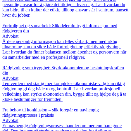
personlig ansvar for å gjøre det riktige – hver dag. Lær hvordan du
kan bidra til en kultur der etikk, tillit og ansvar står i sentrum, uansett
hvor du jobber.
Fortrolighet og samarbeid: Slik deler du trygt informasjon med
rådgiveren din
Advokat
Å dele personlig informasjon kan føles sårbart, men med riktig
tilnærming kan du sikre både fortrolighet og effektiv rådgivning.
Lær hvordan du finner balansen mellom åpenhet og personvern når
du samarbeider med en profesjonell rådgiver.
Rådgivning som trygghet: Styrk økonomien og beslutningskraften
din
Advokat
I en verden med stadig mer komplekse økonomiske valg kan riktig
rådgivning gi deg både ro og kontroll. Lær hvordan profesjonell
veiledning kan styrke økonomien din, bygge tillit og hjelpe deg å ta
kloke beslutninger for fremtiden.
Fra behov til konklusjon – slik foregår en uavhengig
rådgivningsprosess i praksis
Advokat
En uavhengig rådgivningsprosess handler om mer enn bare gode
råd. Den bygger på struktur, analyse og dialog for å sikre at