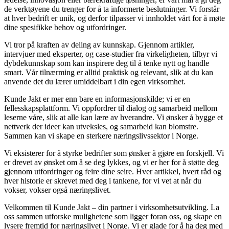
de verktøyene du trenger for å ta informerte beslutninger. Vi forstår
at hver bedrift er unik, og derfor tilpasser vi innholdet vårt for å møte
dine spesifikke behov og utfordringer.
Vi tror på kraften av deling av kunnskap. Gjennom artikler,
intervjuer med eksperter, og case-studier fra virkeligheten, tilbyr vi
dybdekunnskap som kan inspirere deg til å tenke nytt og handle
smart. Vår tilnærming er alltid praktisk og relevant, slik at du kan
anvende det du lærer umiddelbart i din egen virksomhet.
Kunde Jakt er mer enn bare en informasjonskilde; vi er en
fellesskapsplattform. Vi oppfordrer til dialog og samarbeid mellom
leserne våre, slik at alle kan lære av hverandre. Vi ønsker å bygge et
nettverk der ideer kan utveksles, og samarbeid kan blomstre.
Sammen kan vi skape en sterkere næringslivssektor i Norge.
Vi eksisterer for å styrke bedrifter som ønsker å gjøre en forskjell. Vi
er drevet av ønsket om å se deg lykkes, og vi er her for å støtte deg
gjennom utfordringer og feire dine seire. Hver artikkel, hvert råd og
hver historie er skrevet med deg i tankene, for vi vet at når du
vokser, vokser også næringslivet.
Velkommen til Kunde Jakt – din partner i virksomhetsutvikling. La
oss sammen utforske mulighetene som ligger foran oss, og skape en
lysere fremtid for næringslivet i Norge. Vi er glade for å ha deg med