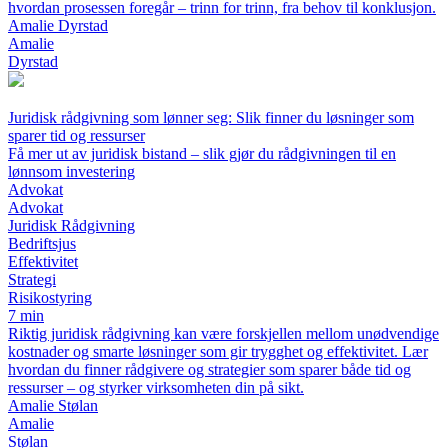
hvordan prosessen foregår – trinn for trinn, fra behov til konklusjon.
Amalie Dyrstad
Amalie
Dyrstad
Juridisk rådgivning som lønner seg: Slik finner du løsninger som
sparer tid og ressurser
Få mer ut av juridisk bistand – slik gjør du rådgivningen til en
lønnsom investering
Advokat
Advokat
Juridisk Rådgivning
Bedriftsjus
Effektivitet
Strategi
Risikostyring
7 min
Riktig juridisk rådgivning kan være forskjellen mellom unødvendige
kostnader og smarte løsninger som gir trygghet og effektivitet. Lær
hvordan du finner rådgivere og strategier som sparer både tid og
ressurser – og styrker virksomheten din på sikt.
Amalie Stølan
Amalie
Stølan