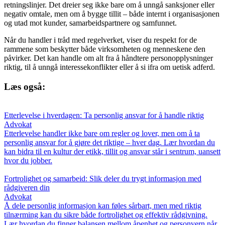
retningslinjer. Det dreier seg ikke bare om å unngå sanksjoner eller
negativ omtale, men om å bygge tillit – både internt i organisasjonen
og utad mot kunder, samarbeidspartnere og samfunnet.
Når du handler i tråd med regelverket, viser du respekt for de
rammene som beskytter både virksomheten og menneskene den
påvirker. Det kan handle om alt fra å håndtere personopplysninger
riktig, til å unngå interessekonflikter eller å si ifra om uetisk adferd.
Læs også:
Etterlevelse i hverdagen: Ta personlig ansvar for å handle riktig
Advokat
Etterlevelse handler ikke bare om regler og lover, men om å ta
personlig ansvar for å gjøre det riktige – hver dag. Lær hvordan du
kan bidra til en kultur der etikk, tillit og ansvar står i sentrum, uansett
hvor du jobber.
Fortrolighet og samarbeid: Slik deler du trygt informasjon med
rådgiveren din
Advokat
Å dele personlig informasjon kan føles sårbart, men med riktig
tilnærming kan du sikre både fortrolighet og effektiv rådgivning.
Lær hvordan du finner balansen mellom åpenhet og personvern når