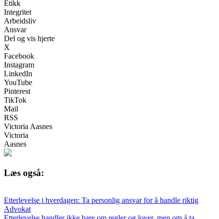
Etikk
Integritet
Arbeidsliv
Ansvar
Del og vis hjerte
X
Facebook
Instagram
LinkedIn
YouTube
Pinterest
TikTok
Mail
RSS
Victoria Aasnes
Victoria
Aasnes
Læs også:
Etterlevelse i hverdagen: Ta personlig ansvar for å handle riktig
Advokat
Etterlevelse handler ikke bare om regler og lover, men om å ta