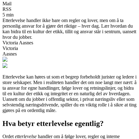
Mail
RSS
5 min
Etterlevelse handler ikke bare om regler og lover, men om å ta
personlig ansvar for å gjøre det riktige – hver dag. Lær hvordan du
kan bidra til en kultur der etikk, tillit og ansvar står i sentrum, uansett
hvor du jobber.
Victoria Aasnes
Victoria
Aasnes
Etterlevelse kan høres ut som et begrep forbeholdt jurister og ledere i
store selskaper. Men i realiteten handler det om noe langt mer nært: å
ta ansvar for egne handlinger, følge lover og retningslinjer, og bidra
til en kultur der etikk og integritet er en naturlig del av hverdagen.
Uansett om du jobber i offentlig sektor, i privat næringsliv eller som
selvstendig næringsdrivende, spiller du en viktig rolle i å sikre at ting
gjøres på en ordentlig måte.
Hva betyr etterlevelse egentlig?
Ordet
etterlevelse
handler om å følge lover, regler og interne