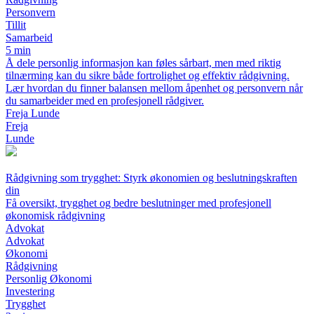
Personvern
Tillit
Samarbeid
5 min
Å dele personlig informasjon kan føles sårbart, men med riktig
tilnærming kan du sikre både fortrolighet og effektiv rådgivning.
Lær hvordan du finner balansen mellom åpenhet og personvern når
du samarbeider med en profesjonell rådgiver.
Freja Lunde
Freja
Lunde
Rådgivning som trygghet: Styrk økonomien og beslutningskraften
din
Få oversikt, trygghet og bedre beslutninger med profesjonell
økonomisk rådgivning
Advokat
Advokat
Økonomi
Rådgivning
Personlig Økonomi
Investering
Trygghet