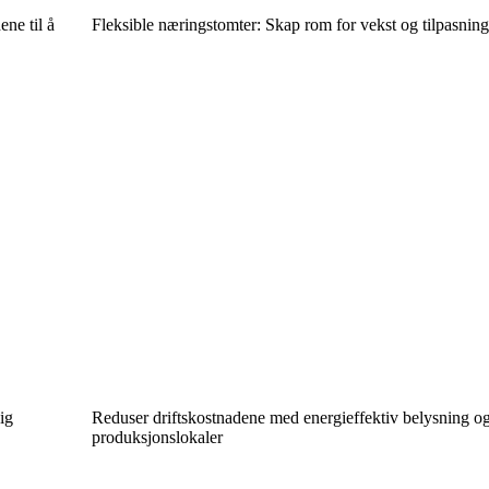
ene til å
Fleksible næringstomter: Skap rom for vekst og tilpasnin
ig
Reduser driftskostnadene med energieffektiv belysning og 
produksjonslokaler