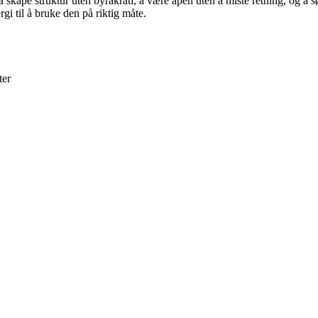
skape struktur uten byråkrati, å være åpen uten å miste retning, og å sø
gi til å bruke den på riktig måte.
ter