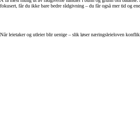
Å få mest mulig ut av rådgiverne handler i bunn og grunn om balanse: å 
fokusert, får du ikke bare bedre rådgivning – du får også mer tid og ener
Når leietaker og utleier blir uenige – slik løser næringsleieloven konflik