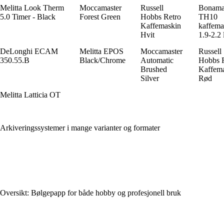
Melitta Look Therm
Moccamaster
Russell
Bonama
5.0 Timer - Black
Forest Green
Hobbs Retro
TH10
Kaffemaskin
kaffema
Hvit
1.9-2.2 
DeLonghi ECAM
Melitta EPOS
Moccamaster
Russell
350.55.B
Black/Chrome
Automatic
Hobbs 
Brushed
Kaffem
Silver
Rød
Melitta Latticia OT
Arkiveringssystemer i mange varianter og formater
Oversikt: Bølgepapp for både hobby og profesjonell bruk