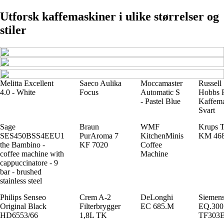
Utforsk kaffemaskiner i ulike størrelser og
stiler
Melitta Excellent
Saeco Aulika
Moccamaster
Russell
4.0 - White
Focus
Automatic S
Hobbs 
- Pastel Blue
Kaffem
Svart
Sage
Braun
WMF
Krups 
SES450BSS4EEU1
PurAroma 7
KitchenMinis
KM 46
the Bambino -
KF 7020
Coffee
coffee machine with
Machine
cappuccinatore - 9
bar - brushed
stainless steel
Philips Senseo
Crem A-2
DeLonghi
Siemen
Original Black
Filterbrygger
EC 685.M
EQ.300
HD6553/66
1,8L TK
TF303